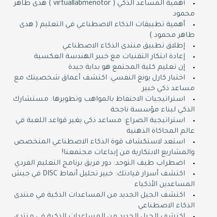
أهمية المساعد الذكي ( virtuallabmenotor ) هدى طاهر
محمود
أهمية تطبيقات الذكاء الاصطناعي في التعليم ( هدى
طاهر محمود )
إطلاق تطبيق منتدى الذكاء الاصطناعي
إعادة ابتكار التقنيات مع خبير الهندسة العكسية
إن تعليم كلية المجتمع هو بداية جيدة
اختبار كارل يونغ النفسي: اكتشف أعماق شخصيتك مع
مساعد ذكي خبير
استراتيجيات الاحتفاظ بالمواهب وتطويرها: مستشارك
الذكي لبناء مؤسسة ناجحة
استراتيجية الصراع: مساعد ذكي يغير قواعد اللعبة في
عالم المحاكاة الذهنية
استعد لاستكشاف قوة الذكاء الاصطناعي المتخصص
والمشاريع الابتكارية من إبداعات مجتمعنا!
اضطراب طيف التوحد: دور فريق برنامج التعليم الفردي
اكتشف أسرار قيادتك: خبير تحليل أنماط DISC في جيش
المساعدين الأذكياء
اكتشف الجيل الجديد من المساعدات الذكية في منتدى
الذكاء الاصطناعي