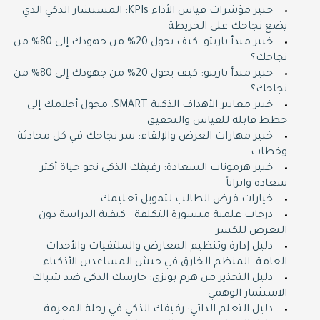
خبير مؤشرات قياس الأداء KPIs: المستشار الذكي الذي
يضع نجاحك على الخريطة
خبير مبدأ باريتو: كيف يحول 20% من جهودك إلى 80% من
نجاحك؟
خبير مبدأ باريتو: كيف يحول 20% من جهودك إلى 80% من
نجاحك؟
خبير معايير الأهداف الذكية SMART: محول أحلامك إلى
خطط قابلة للقياس والتحقيق
خبير مهارات العرض والإلقاء: سر نجاحك في كل محادثة
وخطاب
خبير هرمونات السعادة: رفيقك الذكي نحو حياة أكثر
سعادة واتزاناً
خيارات قرض الطالب لتمويل تعليمك
درجات علمية ميسورة التكلفة - كيفية الدراسة دون
التعرض للكسر
دليل إدارة وتنظيم المعارض والملتقيات والأحداث
العامة: المنظم الخارق في جيش المساعدين الأذكياء
دليل التحذير من هرم بونزي: حارسك الذكي ضد شباك
الاستثمار الوهمي
دليل التعلم الذاتي: رفيقك الذكي في رحلة المعرفة