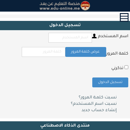
القائمة
الرئيسية
تسجيل الدخول
الدورات
اسم المستخدم
القرآن
الكريم
و
عرض كلمة المرور
كلمة المرور
التحفيظ
حول
تذكرني
الشهادات
تسجيل الدخول
التعليم
المدرسي
نسيت كلمـة المرور؟
أبحاث
نسيت اسم المستخدم؟
و
إنشاء حساب جديد
مقالات
اتصل
منتدى الذكاء الاصطناعي