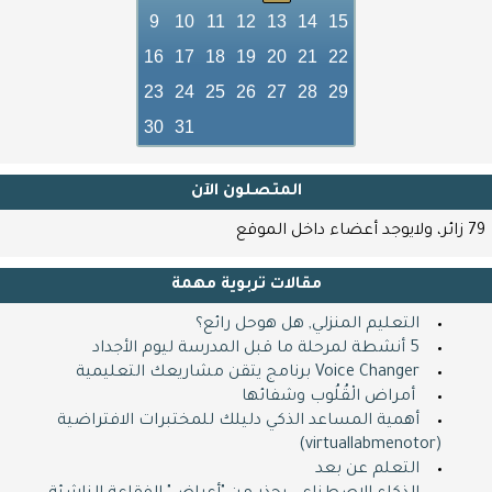
9
10
11
12
13
14
15
16
17
18
19
20
21
22
23
24
25
26
27
28
29
30
31
المتصلون اﻵن
79 زائر، ولايوجد أعضاء داخل الموقع
مقالات تربوية مهمة
التعليم المنزلي, هل هوحل رائع؟
5 أنشطة لمرحلة ما قبل المدرسة ليوم الأجداد
Voice Changer برنامج يتقن مشاريعك التعليمية
​ ​ أمراض الْقُلُوب وشفائها
أهمية المساعد الذكي دليلك للمختبرات الافتراضية
(virtuallabmenotor)
التعلم عن بعد