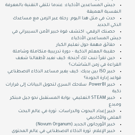
جيش المساعدين الأذكياء: عندما تلتقي التقنية بالمعرفة
النفسية العميقة
حدث في مثل هذا اليوم: رحلة عبر الزمن مع مساعدك
الذكي الجديد
حصنك الرقمي: اكتشف قوة خبير الأمن السيبراني في
جيش المساعدين الأذكياء
حقائق مهمة حول تعليم الكبار
حقيبة المعلم الذكية – دورة تدريبية متكاملة وشاملة
حين تقرأ تنبت لك أجنحة: كيف نعيد لأطفالنا شغف
القراءة في زمن الشاشات؟
خبير ISO بين يديك: كيف يغير مساعد الذكاء الاصطناعي
قواعد إدارة الجودة؟
خبير PowerBI: سلاحك السري لتحويل البيانات إلى قرارات
ذكية
خبير STEAM التعليمي: بوابة المستقبل نحو جيل مبتكر
ومبدع
خبير إعداد البحوث والدراسات: ثورة في عالم البحث
العلمي والأكاديمي
خبير الأورجانون الجديد (Novum Organum)
خبير الإعلام: ثورة الذكاء الاصطناعي في عالم المحتوى