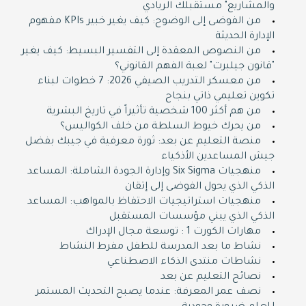
والمشاريع" مستقبلك الريادي
من الفوضى إلى الوضوح: كيف يغير خبير KPIs مفهوم
الإدارة الحديثة
من النصوص المعقدة إلى التفسير البسيط: كيف يغير
"قانون جيلبرت" لعبة الفهم القانوني؟
من معسكر التدريب الصيفي 2026: 7 خطوات لبناء
تكوين تعليمي ذاتي بنجاح
من هم أكثر 100 شخصية تأثيراً في تاريخ البشرية
من يحرك خيوط السلطة من خلف الكواليس؟
منصة التعليم عن بعد: ثورة معرفية في جيبك بفضل
جيش المساعدين الأذكياء
منهجيات Six Sigma وإدارة الجودة الشاملة: المساعد
الذكي الذي يحول الفوضى إلى إتقان
منهجيات استراتيجيات الاحتفاظ بالمواهب: المساعد
الذكي الذي يبني مؤسسات المستقبل
مهارات الكورت 1 : توسعة مجال الإدراك
نشاط ما بعد المدرسة للطفل مفرط النشاط
نشاطات منتدى الذكاء الاصطناعي
نصائح التعليم عن بعد
نصف عمر المعرفة: عندما يصبح التحديث المستمر