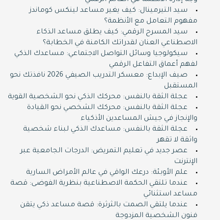
وجه إدارة الأنظمة في العالم الرقمي
سيد التيرمينال: كيف يغير مساعد لينكس كوماندز
مفهوم التعامل مع الأنظمة؟
سيد المسرح الرقمي: كيف يطلق مساعد الذكاء
الاصطناعي العنان لقدراتك الكامنة في الخطابة؟
سيكولوجيا وسائل التواصل الاجتماعي: مساعدك الذكي
لفهم أعماق التفاعل الرقمي
صيف الإبداع: معسكر التدريب الصيفي 2026 نافذتك نحو
المستقبل
عجلة الثقة بالنفس: محركك الذكي نحو الشخصية القوية
عجلة الثقة بالنفس: محركك الشخصي نحو القيادة
والإنجاز في جيش المساعدين الأذكياء
عجلة الثقة بالنفس: مساعدك الذكي لبناء شخصية
واثقة لا تقهر
عصر جديد في تعليم التمريض: الدرجات الجامعية عبر
الإنترنت
علم الأوبئة: درعك الواقي في عالم الأمراض السارية
عندما تلتقي الحكمة الاصطناعية بنظرية الفوضى: قصة
مساعد استثنائي
عندما يلتقي الصمت بالثرثرة: قصة مساعد ذكي يتقن
فنون الشخصية المزدوجة