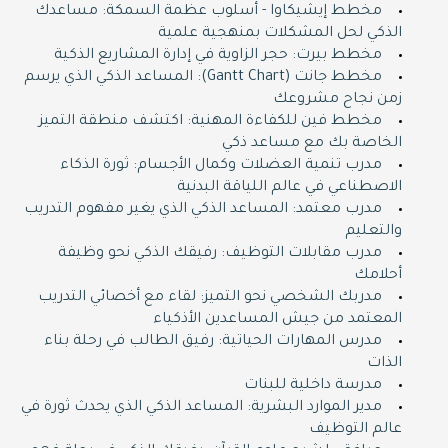
مخطط إيشيكاوا - أسلوب عظمة السمكة: مساعدك
الذكي لحل المشكلات بمنهجية علمية
مخطط بيرت: حجر الزاوية في إدارة المشاريع الذكية
مخطط جانت (Gantt Chart): المساعد الذكي الذي يرسم
زمن نجاح مشروعك
مخطط فين للكفاءة المهنية: اكتشف منطقة التميز
الخاصة بك مع مساعد ذكي
مدرب تنمية العضلات وكمال الأجسام: ثورة الذكاء
الاصطناعي في عالم اللياقة البدنية
مدرب معتمد: المساعد الذكي الذي يغير مفهوم التدريب
والتعليم
مدرب مقابلات التوظيف: رفيقك الذكي نحو وظيفة
أحلامك
مدربك الشخصي نحو التميز: لقاء مع أخصائي التدريب
المعتمد من جيش المساعدين الأذكياء
مدرس المهارات الحياتية: رفيق الطالب في رحلة بناء
الذات
مدرسة داخلية للبنات
مدير الموارد البشرية: المساعد الذكي الذي يحدث ثورة في
عالم التوظيف