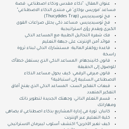
عنوان المقال: "ذكاء مقدس وذكاء اصطناعي: قصة
مساعد 'موريس بوكاي' في منتدى الذكاء الاصطناعي"
فخ ثوسيديديس (Thucydides Trap)
فخ ثوسيديديس: مساعد ذكي يحلل صراعات القوى
الكبرى ويقدم رؤى استراتيجية
فك شفرة التحاليل الطبية مع المساعد الذكي
فوائد أمن الإنترنت على جبهة التعليم
قاعدة روكفلر المالية: مستشارك الذكي لبناء ثروة
راسخة
قانون كانينجهام: المساعد الذكي الذي يستغل خطأك
للوصول إلى الحقيقة
قانون ميرفي الرقمي: كيف يحول مساعد الذكاء
الاصطناعي السلبية إلى استباقية؟
قبعات التفكير الست: المساعد الذكي الذي يفتح آفاق
التفكير المتعدد
قسم التعلم الذاتي: وجهتك الجديدة لتطوير ذاتك
ومهاراتك
كانبان: ثورة في إدارة المشاريع بذكاء اصطناعي لا يضاهى
كلية التعليم عبر الإنترنت
كيف تغير الآخرين؟ اكتشف أسلوب ليبرمان الاستراتيجي