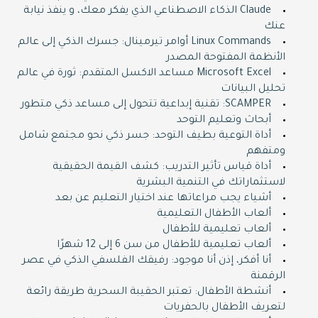
Claude الذكاء الاصطناعي الذي يفكر معك، و ينفذ نيابة
عنك
Linux Commands أوامر تيرمينال: جسرك الذكي إلى عالم
الأنظمة المفتوحة المصدر
Microsoft Excel مساعد الاكسل المتقدم: ثورة في عالم
تحليل البيانات
SCAMPER: تقنية إبداعية تتحول إلى مساعد ذكي متطور
أبحاث وتعليم التوحد
أداة التوعية بطيف التوحد: جسر ذكي نحو مجتمع شامل
ومتفهم
أداة قياس تأثير التدريب: كشف القيمة الحقيقية
لاستثماراتك في التنمية البشرية
أشياء يجب مراعاتها عند اختيار التعليم عن بعد
ألعاب الأطفال التعليمية
ألعاب تعليمية للأطفال
ألعاب تعليمية للأطفال من سن 6 إلى 12 شهرًا
أنا أفكر، إذن أنا موجود: رفيقك الفلسفي الذكي في عصر
الرقمنة
أنشطة الأطفال: تعتبر الحقيبة السحرية طريقة رائعة
لتعريف الأطفال بالحفريات