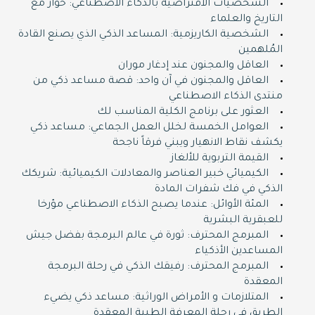
الشخصيات الافتراضية بالذكاء الاصطناعي: حوار مع
التاريخ والعلماء
الشخصية الكاريزمية: المساعد الذكي الذي يصنع القادة
المُلهمين
العاقل والمجنون عند إدغار موران
العاقل والمجنون في آن واحد: قصة مساعد ذكي من
منتدى الذكاء الاصطناعي
العثور على برنامج الكلية المناسب لك
العوامل الخمسة لخلل العمل الجماعي: مساعد ذكي
يكشف نقاط الانهيار ويبني فرقاً ناجحة
القيمة التربوية للألغاز
الكيميائي خبير العناصر والمعادلات الكيميائية: شريكك
الذكي في فك شفرات المادة
المئة الأوائل: عندما يصبح الذكاء الاصطناعي مؤرخا
للعبقرية البشرية
المبرمج المحترف: ثورة في عالم البرمجة بفضل جيش
المساعدين الأذكياء
المبرمج المحترف: رفيقك الذكي في رحلة البرمجة
المعقدة
المتلازمات و الأمراض الوراثية: مساعد ذكي يضيء
الطريق في رحلة المعرفة الطبية المعقدة