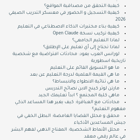
كيفية التحقق من مصداقية المواقع؟
كيفية التسجيل و الحضور في معسكر التدريب الصيفي
2026
كيفية بناء مختبرات الذكاء الاصطناعي في التعليم
كيفية تركيب نسخة Open Claude
لماذا التعليم الجامعي؟
لماذا تحتاج إلى أي تعليم على الإطلاق؟
لورانس العرب يعود: محادثات افتراضية مع شخصية
تاريخية اسطورية
ما هو التسويق القائم على التعليم
ما هي القيمة العلمية لدرجة التعليم عن بعد
ما هي ثنائية الانطواء والانبساط؟
مارتن لوثر كينج الابن نصائح التدريس
ماهي كلية المجتمع ؟ ابدأ تعليمك الجيد
محادثات مع العباقرة: كيف يغير هذا المساعد الذكي
مفهوم التعليم؟
محقق و محلل القضايا الغامضة: البطل الخفي في
جيش المساعدين الأذكياء
محلل الأنماط الشخصية: المفتاح الذهبي لفهم البشر
في عالم رقمي معقد