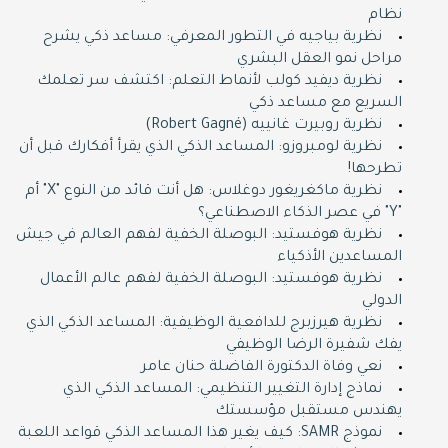
نظام
نظرية بياجيه في التطور المعرفي: مساعد ذكي يشرح
مراحل نمو العقل البشري
نظرية ديفيد كولب لأنماط التعلم: اكتشف سر تعلمك
السريع مع مساعد ذكي
نظرية روبيرت غانييه (Robert Gagné)
نظرية لومبروزو: المساعد الذكي الذي يقرأ أفكارك قبل أن
تطرحها!
نظرية ماكغريغور دوغلاس: هل أنت قائد من النوع "X" أم
"Y" في عصر الذكاء الاصطناعي؟
نظرية هوفستيد: البوصلة الخفية لفهم العالم في جيش
المساعدين الأذكياء
نظرية هوفستيد: البوصلة الخفية لفهم عالم الأعمال
الدولي
نظرية هيرزبرج للدافعية الوظيفية: المساعد الذكي الذي
يفك شفيرة الرضا الوظيفي
نعي وفاة الدكتورة الفاضلة حنان عامر
نماذج إدارة التغيير التنظيمي: المساعد الذكي الذي
يهندس مستقبل مؤسستك
نموذج SAMR: كيف يغير هذا المساعد الذكي قواعد اللعبة