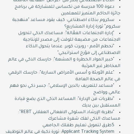
الذكاء الاصطناعي يحذر من "أعراض" الفقاعة الناشئة
دعوة 100 مدرسة من تكساس للمشاركة في برنامج
جائزة الحاكم المتميز للمعلمين
سكروم بذكاء اصطناعي: كيف يقود مساعد "منهجية
سكروم" ثورة إدارة المشاريع؟
"إدارة الاجتماعات الفعّالة": مساعدك الذكي لتحويل
الاجتماعات من مضيعة للوقت إلى مصدر للإنتاجية
"تحطم الأمم - روبرت كوبر: عندما يتحول الذكاء
الاصطناعي إلى مؤرخ استراتيجي"
"خبير المواد الخطرة و المشعة": حارسك الذكي في عالم
المخاطر غير المرئية
"علم الأوبئة و أسس الأمراض السارية": حارسك الرقمي
في عالم الصحة العامة
"مساعد للتعريف بالدين الإسلامي": جسر ذكي نحو فهم
عالمي وواضح
"نظريات فن الإدارة": المساعد الذكي الذي يضع قيادة
المستقبل بين يديك
"نظرية الإرشاد السلوكي الانفعالي العقلاني REBT":
مساعدك الذكي لفك شفرة مشاعرك
5طرق لتمويل تعليم طفلك الجامعي
Applicant Tracking System: ثورة ذكية في عالم التوظيف