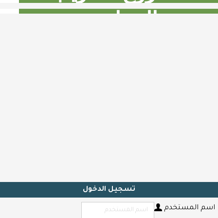
و
التضامني
مقالات
اتصل
بنا
zoom عبر منصة زوم
دورات بأرخص اﻷسعار
Shop now
تسجيل الدخول
اسم المستخدم