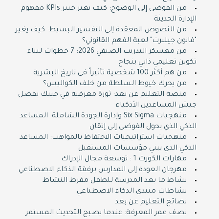
من الفوضى إلى الوضوح: كيف يغير خبير KPIs مفهوم
الإدارة الحديثة
من النصوص المعقدة إلى التفسير البسيط: كيف يغير
"قانون جيلبرت" لعبة الفهم القانوني؟
من معسكر التدريب الصيفي 2026: 7 خطوات لبناء
تكوين تعليمي ذاتي بنجاح
من هم أكثر 100 شخصية تأثيراً في تاريخ البشرية
من يحرك خيوط السلطة من خلف الكواليس؟
منصة التعليم عن بعد: ثورة معرفية في جيبك بفضل
جيش المساعدين الأذكياء
منهجيات Six Sigma وإدارة الجودة الشاملة: المساعد
الذكي الذي يحول الفوضى إلى إتقان
منهجيات استراتيجيات الاحتفاظ بالمواهب: المساعد
الذكي الذي يبني مؤسسات المستقبل
مهارات الكورت 1 : توسعة مجال الإدراك
مهرجان العودة إلى المدارس برفقة الذكاء الاصطناعي
نشاط ما بعد المدرسة للطفل مفرط النشاط
نشاطات منتدى الذكاء الاصطناعي
نصائح التعليم عن بعد
نصف عمر المعرفة: عندما يصبح التحديث المستمر