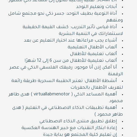
SCAMPER: تقنية إبداعية تتحول إلى مساعد ذكي متطور
دروس تقوية لكل
أبحاث وتعليم التوحد
أداة التوعية بطيف التوحد: جسر ذكي نحو مجتمع شامل
المراحل
ومتفهم
أداة قياس تأثير التدريب: كشف القيمة الحقيقية
zoom عبر منصة زوم
لاستثماراتك في التنمية البشرية
أشياء يجب مراعاتها عند اختيار التعليم عن بعد
متابعة الواجبات
ألعاب الأطفال التعليمية
ألعاب تعليمية للأطفال
لجميع المواد
ألعاب تعليمية للأطفال من سن 6 إلى 12 شهرًا
أنا أفكر، إذن أنا موجود: رفيقك الفلسفي الذكي في عصر
ZOOM
الرقمنة
أنشطة الأطفال: تعتبر الحقيبة السحرية طريقة رائعة
Shop now
لتعريف الأطفال بالحفريات
أهمية المساعد الذكي ( virtuallabmenotor ) هدى طاهر
محمود
أهمية تطبيقات الذكاء الاصطناعي في التعليم ( هدى
طاهر محمود )
إطلاق تطبيق منتدى الذكاء الاصطناعي
إعادة ابتكار التقنيات مع خبير الهندسة العكسية
إن تعليم كلية المجتمع هو بداية جيدة