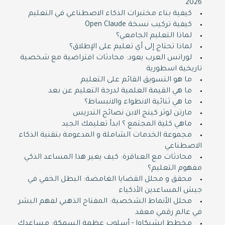
2026
كيفية بناء مختبرات الذكاء الاصطناعي في التعليم
كيفية تركيب نسخة Open Claude
لماذا التعليم الجامعي؟
لماذا تحتاج إلى أي تعليم على الإطلاق؟
لورانس العرب يعود: محادثات افتراضية مع شخصية
تاريخية اسطورية
ما هو التسويق القائم على التعليم
ما هي القيمة العلمية لدرجة التعليم عن بعد
ما هي ثنائية الانطواء والانبساط؟
مارتن لوثر كينج الابن نصائح التدريس
ماهي كلية المجتمع ؟ ابدأ تعليمك الجيد
مجموعة الخدمات الشاملة و المدعومة بتقنية الذكاء
الاصطناعي
محادثات مع العباقرة: كيف يغير هذا المساعد الذكي
مفهوم التعليم؟
محقق و محلل القضايا الغامضة: البطل الخفي في
جيش المساعدين الأذكياء
محلل الأنماط الشخصية: المفتاح الذهبي لفهم البشر
في عالم رقمي معقد
مخطط إيشيكاوا - أسلوب عظمة السمكة: مساعدك