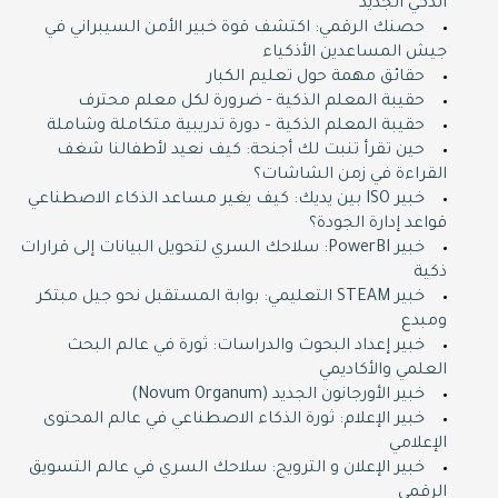
الذكي الجديد
حصنك الرقمي: اكتشف قوة خبير الأمن السيبراني في
جيش المساعدين الأذكياء
حقائق مهمة حول تعليم الكبار
حقيبة المعلم الذكية - ضرورة لكل معلم محترف
حقيبة المعلم الذكية – دورة تدريبية متكاملة وشاملة
حين تقرأ تنبت لك أجنحة: كيف نعيد لأطفالنا شغف
القراءة في زمن الشاشات؟
خبير ISO بين يديك: كيف يغير مساعد الذكاء الاصطناعي
قواعد إدارة الجودة؟
خبير PowerBI: سلاحك السري لتحويل البيانات إلى قرارات
ذكية
خبير STEAM التعليمي: بوابة المستقبل نحو جيل مبتكر
ومبدع
خبير إعداد البحوث والدراسات: ثورة في عالم البحث
العلمي والأكاديمي
خبير الأورجانون الجديد (Novum Organum)
خبير الإعلام: ثورة الذكاء الاصطناعي في عالم المحتوى
الإعلامي
خبير الإعلان و الترويج: سلاحك السري في عالم التسويق
الرقمي