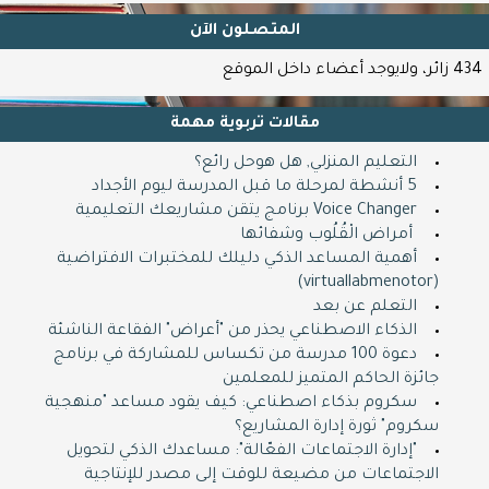
المتصلون اﻵن
434 زائر، ولايوجد أعضاء داخل الموقع
مقالات تربوية مهمة
التعليم المنزلي, هل هوحل رائع؟
5 أنشطة لمرحلة ما قبل المدرسة ليوم الأجداد
Voice Changer برنامج يتقن مشاريعك التعليمية
​ ​ أمراض الْقُلُوب وشفائها
أهمية المساعد الذكي دليلك للمختبرات الافتراضية
تدريب عن طريق
(virtuallabmenotor)
التعلم عن بعد
الانترنت
الذكاء الاصطناعي يحذر من "أعراض" الفقاعة الناشئة
دعوة 100 مدرسة من تكساس للمشاركة في برنامج
zoom عبر منصة زوم
جائزة الحاكم المتميز للمعلمين
سكروم بذكاء اصطناعي: كيف يقود مساعد "منهجية
شهادات و اعتمادات
سكروم" ثورة إدارة المشاريع؟
"إدارة الاجتماعات الفعّالة": مساعدك الذكي لتحويل
دولية و محلية
الاجتماعات من مضيعة للوقت إلى مصدر للإنتاجية