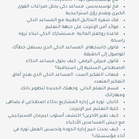
فخ ثوسيديديس (Thucydides Trap)
فخ ثوسيديديس: مساعد ذكي يحلل صراعات القوى
الكبرى ويقدم رؤى استراتيجية
فك شفرة التحاليل الطبية مع المساعد الذكي
فوائد أمن الإنترنت على جبهة التعليم
قاعدة روكفلر المالية: مستشارك الذكي لبناء ثروة
راسخة
قانون كانينجهام: المساعد الذكي الذي يستغل خطأك
للوصول إلى الحقيقة
قانون ميرفي الرقمي: كيف يحول مساعد الذكاء
الاصطناعي السلبية إلى استباقية؟
قبعات التفكير الست: المساعد الذكي الذي يفتح آفاق
التفكير المتعدد
قسم التعلم الذاتي: وجهتك الجديدة لتطوير ذاتك
ومهاراتك
كانبان: ثورة في إدارة المشاريع بذكاء اصطناعي لا يضاهى
كلية التعليم عبر الإنترنت
كيف تغير الآخرين؟ اكتشف أسلوب ليبرمان الاستراتيجي
مع جيش المساعدين الأذكياء
كيف يحدث خبير إدارة الجودة وتحسين العمل ثورة في
أداء مؤسستك؟