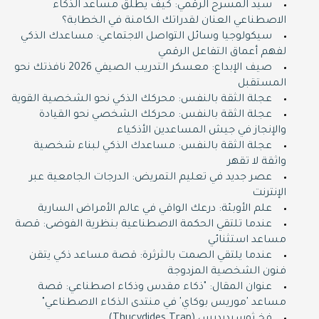
سيد المسرح الرقمي: كيف يطلق مساعد الذكاء
الاصطناعي العنان لقدراتك الكامنة في الخطابة؟
سيكولوجيا وسائل التواصل الاجتماعي: مساعدك الذكي
لفهم أعماق التفاعل الرقمي
صيف الإبداع: معسكر التدريب الصيفي 2026 نافذتك نحو
المستقبل
عجلة الثقة بالنفس: محركك الذكي نحو الشخصية القوية
عجلة الثقة بالنفس: محركك الشخصي نحو القيادة
والإنجاز في جيش المساعدين الأذكياء
عجلة الثقة بالنفس: مساعدك الذكي لبناء شخصية
واثقة لا تقهر
عصر جديد في تعليم التمريض: الدرجات الجامعية عبر
الإنترنت
علم الأوبئة: درعك الواقي في عالم الأمراض السارية
عندما تلتقي الحكمة الاصطناعية بنظرية الفوضى: قصة
مساعد استثنائي
عندما يلتقي الصمت بالثرثرة: قصة مساعد ذكي يتقن
فنون الشخصية المزدوجة
عنوان المقال: "ذكاء مقدس وذكاء اصطناعي: قصة
مساعد 'موريس بوكاي' في منتدى الذكاء الاصطناعي"