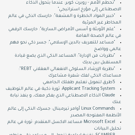
"تحطم الأمم - روبرت كوبر: عندما يتحول الذكاء
ZOOM
الاصطناعي إلى مؤرخ استراتيجي"
"خبير المواد الخطرة و المشعة": حارسك الذكي في عالم
Shop now
المخاطر غير المرئية
"علم الأوبئة و أسس الأمراض السارية": حارسك الرقمي
في عالم الصحة العامة
"مساعد للتعريف بالدين الإسلامي": جسر ذكي نحو فهم
عالمي وواضح
"نظريات فن الإدارة": المساعد الذكي الذي يضع قيادة
المستقبل بين يديك
"نظرية الإرشاد السلوكي الانفعالي العقلاني REBT":
مساعدك الذكي لفك شفرة مشاعرك
5طرق لتمويل تعليم طفلك الجامعي
Applicant Tracking System: ثورة ذكية في عالم التوظيف
Claude الذكاء الاصطناعي الذي يفكر معك، و ينفذ نيابة
عنك
Linux Commands أوامر تيرمينال: جسرك الذكي إلى عالم
الأنظمة المفتوحة المصدر
Microsoft Excel مساعد الاكسل المتقدم: ثورة في عالم
تحليل البيانات