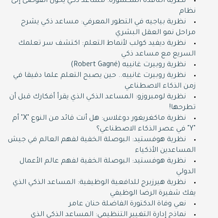
نظرية النافذة المكسورة: مساعد ذكي يحول الفوضى إلى
نظام
نظرية بياجيه في التطور المعرفي: مساعد ذكي يشرح
مراحل نمو العقل البشري
نظرية ديفيد كولب لأنماط التعلم: اكتشف سر تعلمك
السريع مع مساعد ذكي
نظرية روبيرت غانييه (Robert Gagné)
نظرية روبيرت غانييه.. حين يصبح التعلم علما دقيقا في
زمن الذكاء الاصطناعي
نظرية لومبروزو: المساعد الذكي الذي يقرأ أفكارك قبل أن
تطرحها!
نظرية ماكغريغور دوغلاس: هل أنت قائد من النوع "X" أم
"Y" في عصر الذكاء الاصطناعي؟
نظرية هوفستيد: البوصلة الخفية لفهم العالم في جيش
المساعدين الأذكياء
نظرية هوفستيد: البوصلة الخفية لفهم عالم الأعمال
الدولي
نظرية هيرزبرج للدافعية الوظيفية: المساعد الذكي الذي
يفك شفيرة الرضا الوظيفي
نعي وفاة الدكتورة الفاضلة حنان عامر
نماذج إدارة التغيير التنظيمي: المساعد الذكي الذي