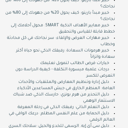
خبير مبدأ باريتو: كيف يحول 20% من جهودك إلى 80% من
نجاحك؟
خبير مبدأ باريتو: كيف يحول 20% من جهودك إلى 80% من
نجاحك؟
خبير معايير الأهداف الذكية SMART: محول أحلامك إلى
خطط قابلة للقياس والتحقيق
خبير مهارات العرض والإلقاء: سر نجاحك في كل محادثة
وخطاب
خبير هرمونات السعادة: رفيقك الذكي نحو حياة أكثر
سعادة واتزاناً
خيارات قرض الطالب لتمويل تعليمك
درجات علمية ميسورة التكلفة - كيفية الدراسة دون
التعرض للكسر
دليل إدارة وتنظيم المعارض والملتقيات والأحداث
العامة: المنظم الخارق في جيش المساعدين الأذكياء
دليل التحذير من هرم بونزي: حارسك الذكي ضد شباك
الاستثمار الوهمي
دليل التعلم الذاتي: رفيقك الذكي في رحلة المعرفة
دليل الحماية من علم النفس المظلم: درعك الواقي في
العالم الرقمي
دليل سي.آي.إيه. الرسمي للخدع والحيل: سلاحك السري