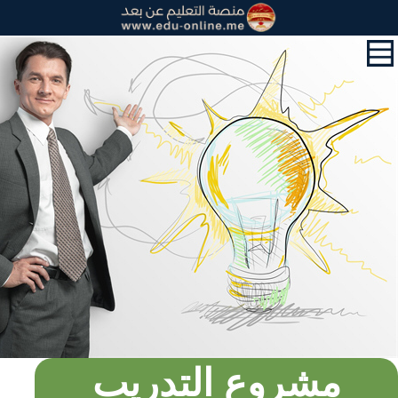
القائمة
الرئيسية
الدورات
قسم
التعليم
الالكتروني
القرآن
الكريم
و
التحفيظ
حول
الشهادات
التعليم
المدرسي
مشروع التدريب
أبحاث