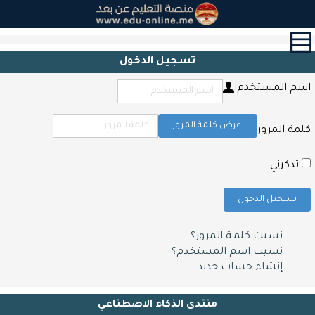
القائمة
الرئيسية
تسجيل الدخول
الدورات
اسم المستخدم
القرآن
الكريم
و
عرض كلمة المرور
كلمة المرور
التحفيظ
حول
تذكرني
الشهادات
تسجيل الدخول
التعليم
المدرسي
نسيت كلمـة المرور؟
أبحاث
نسيت اسم المستخدم؟
و
إنشاء حساب جديد
مقالات
اتصل
منتدى الذكاء الاصطناعي