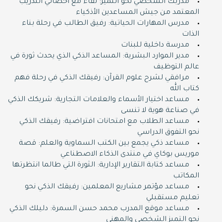
مدربك الشخصي نحو التميز: لقاء مع أخصائي التدريب
المعتمد من جيش المساعدين الأذكياء
مدرس المهارات الحياتية: رفيق الطالب في رحلة بناء
الذات
مدرسة داخلية للبنات
مدير الموارد البشرية: المساعد الذكي الذي يحدث ثورة في
عالم التوظيف
مرافقي لشرح علوم القرآن: رفيقك الذكي في رحلة فهم
كتاب الله
مساعد اختيار الأسماء والعلامات التجارية: شريكك الذكي
في صناعة هوية لا تنسى
مساعد الطلاب مع امتحانات افتراضية: رفيقك الذكي
نحو التفوق الدراسي
مساعد ذكي يجمع بين الكتب السماوية والعلم: قصة
موريس بوكاي في منتدى الذكاء الاصطناعي
مساعد كتابة التقارير الإدارية: الثورة التي طالما انتظرتها
المكاتب
مساعد مؤتمر مشاريع المعلمين: رفيقك الذكي نحو
تعليم مستقبلي
مساعد موقع المدرب محمد حسن السمرة: دليلك الذكي
نحو التميز الشخصي والمهني