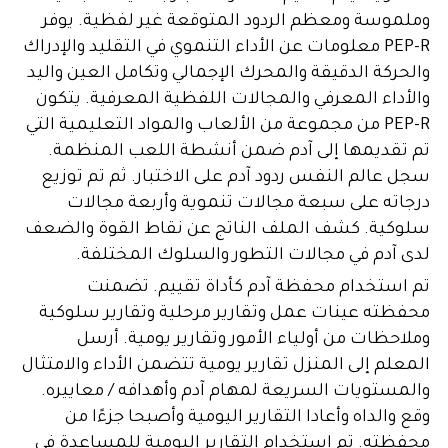
وملموسة ومعظم الردود المتوقعة غير لفظية. يوفر
PEP-R معلومات عن الأداء التنموي في التقليد والإدراك
والحركة الدقيقة والمحرك الإجمالي وتكامل العين واليد
والأداء المعرفي والمجالات اللفظية المعرفية. يتكون
PEP-R من مجموعة من الألعاب والمواد التعليمية التي
تم تقديمها إلى آدم ضمن أنشطة اللعب المنظمة.
سجل عالم النفس ردود آدم على الاختبار. ثم تم توزيع
درجاته على سبعة مجالات تنموية وأربعة مجالات
سلوكية. كشف الملف الناتج عن نقاط القوة والضعف
لدى آدم في مجالات التطور والسلوك المختلفة.
تم استخدام محفظة آدم كأداة تقييم. تضمنت
محفظته عينات عمل وتقارير مرحلية وتقارير سلوكية
وملاحظات من أولياء الأمور وتقارير يومية. أرسل
المعلم إلى المنزل تقارير يومية تتضمن الأداء والامتثال
والمستويات السريعة لمهام آدم وأهدافه / معاييره.
وقع والداه وأعادا التقارير اليومية وأصبحا جزءًا من
محفظته. تم استخدام التقارير اليومية للمساعدة في