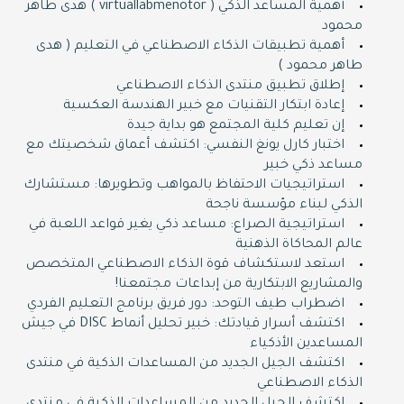
أهمية المساعد الذكي ( virtuallabmenotor ) هدى طاهر
محمود
أهمية تطبيقات الذكاء الاصطناعي في التعليم ( هدى
طاهر محمود )
إطلاق تطبيق منتدى الذكاء الاصطناعي
إعادة ابتكار التقنيات مع خبير الهندسة العكسية
إن تعليم كلية المجتمع هو بداية جيدة
اختبار كارل يونغ النفسي: اكتشف أعماق شخصيتك مع
مساعد ذكي خبير
استراتيجيات الاحتفاظ بالمواهب وتطويرها: مستشارك
الذكي لبناء مؤسسة ناجحة
استراتيجية الصراع: مساعد ذكي يغير قواعد اللعبة في
عالم المحاكاة الذهنية
استعد لاستكشاف قوة الذكاء الاصطناعي المتخصص
والمشاريع الابتكارية من إبداعات مجتمعنا!
اضطراب طيف التوحد: دور فريق برنامج التعليم الفردي
اكتشف أسرار قيادتك: خبير تحليل أنماط DISC في جيش
المساعدين الأذكياء
اكتشف الجيل الجديد من المساعدات الذكية في منتدى
الذكاء الاصطناعي