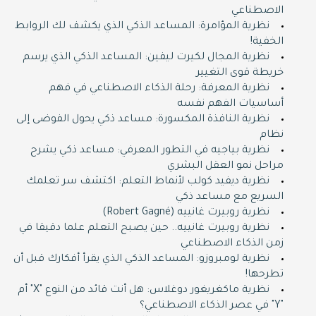
الاصطناعي
نظرية المؤامرة: المساعد الذكي الذي يكشف لك الروابط
الخفية!
نظرية المجال لكيرت ليفين: المساعد الذكي الذي يرسم
خريطة قوى التغيير
نظرية المعرفة: رحلة الذكاء الاصطناعي في فهم
أساسيات الفهم نفسه
نظرية النافذة المكسورة: مساعد ذكي يحول الفوضى إلى
نظام
نظرية بياجيه في التطور المعرفي: مساعد ذكي يشرح
مراحل نمو العقل البشري
نظرية ديفيد كولب لأنماط التعلم: اكتشف سر تعلمك
السريع مع مساعد ذكي
نظرية روبيرت غانييه (Robert Gagné)
نظرية روبيرت غانييه.. حين يصبح التعلم علما دقيقا في
زمن الذكاء الاصطناعي
نظرية لومبروزو: المساعد الذكي الذي يقرأ أفكارك قبل أن
تطرحها!
نظرية ماكغريغور دوغلاس: هل أنت قائد من النوع "X" أم
"Y" في عصر الذكاء الاصطناعي؟