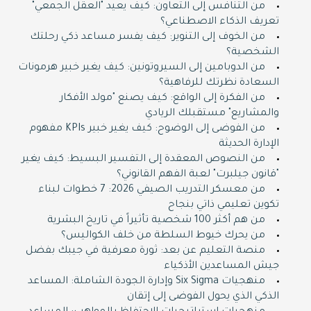
من التنافس إلى التعاون: كيف يعيد "العقل الجمعي"
تعريف الذكاء الاصطناعي؟
من الخوف إلى التنوير: كيف يفسر مساعد ذكي رحلتك
الشخصية؟
من الدوبامين إلى السيروتونين: كيف يغير خبير هرمونات
السعادة نظرتك للرفاهية؟
من الفكرة إلى الواقع: كيف يصنع "مولد الأفكار
والمشاريع" مستقبلك الريادي
من الفوضى إلى الوضوح: كيف يغير خبير KPIs مفهوم
الإدارة الحديثة
من النصوص المعقدة إلى التفسير البسيط: كيف يغير
"قانون جيلبرت" لعبة الفهم القانوني؟
من معسكر التدريب الصيفي 2026: 7 خطوات لبناء
تكوين تعليمي ذاتي بنجاح
من هم أكثر 100 شخصية تأثيراً في تاريخ البشرية
من يحرك خيوط السلطة من خلف الكواليس؟
منصة التعليم عن بعد: ثورة معرفية في جيبك بفضل
جيش المساعدين الأذكياء
منهجيات Six Sigma وإدارة الجودة الشاملة: المساعد
الذكي الذي يحول الفوضى إلى إتقان