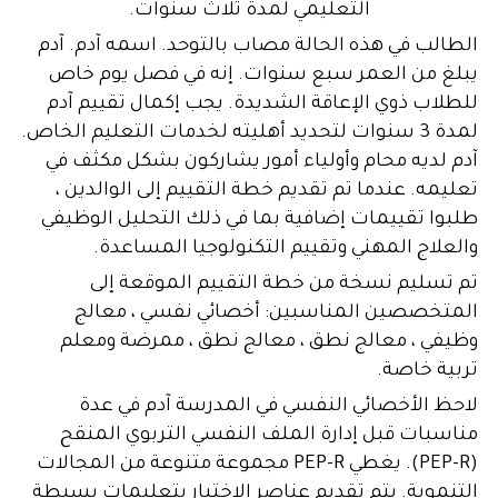
التعليمي لمدة ثلاث سنوات.
الطالب في هذه الحالة مصاب بالتوحد. اسمه آدم. آدم
يبلغ من العمر سبع سنوات. إنه في فصل يوم خاص
للطلاب ذوي الإعاقة الشديدة. يجب إكمال تقييم آدم
لمدة 3 سنوات لتحديد أهليته لخدمات التعليم الخاص.
آدم لديه محام وأولياء أمور يشاركون بشكل مكثف في
تعليمه. عندما تم تقديم خطة التقييم إلى الوالدين ،
طلبوا تقييمات إضافية بما في ذلك التحليل الوظيفي
والعلاج المهني وتقييم التكنولوجيا المساعدة.
تم تسليم نسخة من خطة التقييم الموقعة إلى
المتخصصين المناسبين: أخصائي نفسي ، معالج
وظيفي ، معالج نطق ، معالج نطق ، ممرضة ومعلم
تربية خاصة.
لاحظ الأخصائي النفسي في المدرسة آدم في عدة
مناسبات قبل إدارة الملف النفسي التربوي المنقح
(PEP-R). يغطي PEP-R مجموعة متنوعة من المجالات
التنموية. يتم تقديم عناصر الاختبار بتعليمات بسيطة