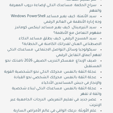
سر تعليم أطفالك!
سراج الحكمة: مساعدك الذكي لإضاءة دروب المعرفة
والفهم
سيد الأتمتة: كيف يغير مساعد Windows PowerShell
وجه إدارة الأنظمة في العالم الرقمي
سيد التيرمينال: كيف يغير مساعد لينكس كوماندز
مفهوم التعامل مع الأنظمة؟
سيد المسرح الرقمي: كيف يطلق مساعد الذكاء
الاصطناعي العنان لقدراتك الكامنة في الخطابة؟
سيكولوجيا وسائل التواصل الاجتماعي: مساعدك الذكي
لفهم أعماق التفاعل الرقمي
صيف الإبداع: معسكر التدريب الصيفي 2026 نافذتك نحو
المستقبل
عجلة الثقة بالنفس: محركك الذكي نحو الشخصية القوية
عجلة الثقة بالنفس: محركك الشخصي نحو القيادة
والإنجاز في جيش المساعدين الأذكياء
عجلة الثقة بالنفس: مساعدك الذكي لبناء شخصية
واثقة لا تقهر
عصر جديد في تعليم التمريض: الدرجات الجامعية عبر
الإنترنت
علم الأوبئة: درعك الواقي في عالم الأمراض السارية