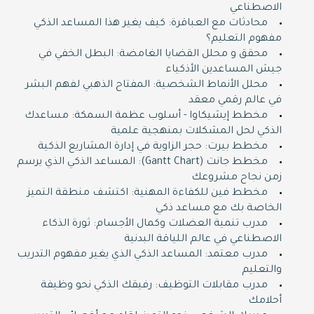
الاصطناعي
محادثات مع العباقرة: كيف يغير هذا المساعد الذكي
مفهوم التعليم؟
محقق و محلل القضايا الغامضة: البطل الخفي في
جيش المساعدين الأذكياء
محلل الأنماط الشخصية: المفتاح الذهبي لفهم البشر
في عالم رقمي معقد
مخطط إيشيكاوا - أسلوب عظمة السمكة: مساعدك
الذكي لحل المشكلات بمنهجية علمية
مخطط بيرت: حجر الزاوية في إدارة المشاريع الذكية
مخطط جانت (Gantt Chart): المساعد الذكي الذي يرسم
زمن نجاح مشروعك
مخطط فين للكفاءة المهنية: اكتشف منطقة التميز
الخاصة بك مع مساعد ذكي
مدرب تنمية العضلات وكمال الأجسام: ثورة الذكاء
الاصطناعي في عالم اللياقة البدنية
مدرب معتمد: المساعد الذكي الذي يغير مفهوم التدريب
والتعليم
مدرب مقابلات التوظيف: رفيقك الذكي نحو وظيفة
أحلامك