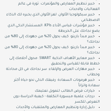
خبير تنظيم المعارض والمؤتمرات: ثورة في عالم
الفعاليات والاحداث
خبير سيكولوجيا الألوان: لغز الألوان الذي يخبره لك الذكاء
الاصطناعي
خبير مؤشرات قياس الأداء KPIs: المستشار الذكي الذي
يضع نجاحك على الخريطة
خبير مبدأ باريتو: كيف يحول 20% من جهودك إلى 80% من
نجاحك؟
خبير مبدأ باريتو: كيف يحول 20% من جهودك إلى 80% من
نجاحك؟
خبير معايير الأهداف الذكية SMART: محول أحلامك إلى
خطط قابلة للقياس والتحقيق
خبير مهارات العرض والإلقاء: سر نجاحك في كل محادثة
وخطاب
خبير هرمونات السعادة: رفيقك الذكي نحو حياة أكثر
سعادة واتزاناً
خيارات قرض الطالب لتمويل تعليمك
درجات علمية ميسورة التكلفة - كيفية الدراسة دون
التعرض للكسر
دليل إدارة وتنظيم المعارض والملتقيات والأحداث