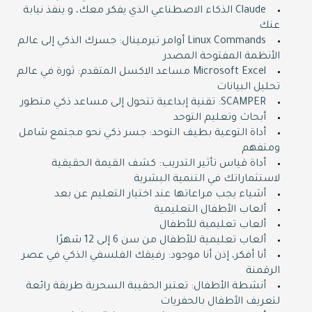
Claude الذكاء الاصطناعي الذي يفكر معك، و ينفذ نيابة
عنك
Linux Commands أوامر تيرمينال: جسرك الذكي إلى عالم
الأنظمة المفتوحة المصدر
Microsoft Excel مساعد الاكسل المتقدم: ثورة في عالم
تحليل البيانات
SCAMPER: تقنية إبداعية تتحول إلى مساعد ذكي متطور
أبحاث وتعليم التوحد
أداة التوعية بطيف التوحد: جسر ذكي نحو مجتمع شامل
ومتفهم
أداة قياس تأثير التدريب: كشف القيمة الحقيقية
لاستثماراتك في التنمية البشرية
أشياء يجب مراعاتها عند اختيار التعليم عن بعد
ألعاب الأطفال التعليمية
ألعاب تعليمية للأطفال
ألعاب تعليمية للأطفال من سن 6 إلى 12 شهرًا
أنا أفكر، إذن أنا موجود: رفيقك الفلسفي الذكي في عصر
الرقمنة
أنشطة الأطفال: تعتبر الحقيبة السحرية طريقة رائعة
لتعريف الأطفال بالحفريات