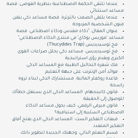
عندما تلتقي الحكمة الاصطناعية بنظرية الفوضى: قصة
مساعد استثنائي
عندما يلتقي الصمت بالثرثرة: قصة مساعد ذكي يتقن
فنون الشخصية المزدوجة
عنوان المقال: "ذكاء مقدس وذكاء اصطناعي: قصة
مساعد 'موريس بوكاي' في منتدى الذكاء الاصطناعي"
فخ ثوسيديديس (Thucydides Trap)
فخ ثوسيديديس: مساعد ذكي يحلل صراعات القوى
الكبرى ويقدم رؤى استراتيجية
فك شفرة التحاليل الطبية مع المساعد الذكي
فوائد أمن الإنترنت على جبهة التعليم
قاعدة روكفلر المالية: مستشارك الذكي لبناء ثروة
راسخة
قانون كانينجهام: المساعد الذكي الذي يستغل خطأك
للوصول إلى الحقيقة
قانون ميرفي الرقمي: كيف يحول مساعد الذكاء
الاصطناعي السلبية إلى استباقية؟
قبعات التفكير الست: المساعد الذكي الذي يفتح آفاق
التفكير المتعدد
قسم التعلم الذاتي: وجهتك الجديدة لتطوير ذاتك