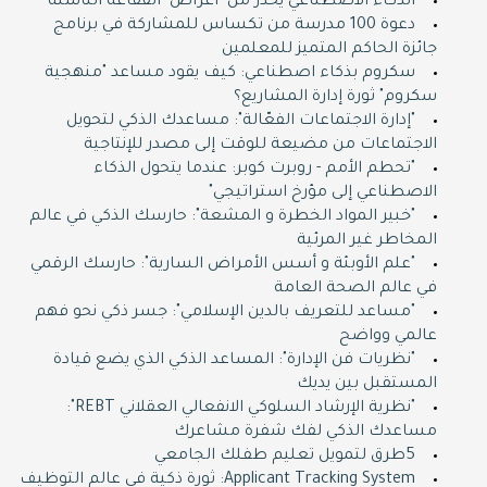
الذكاء الاصطناعي يحذر من "أعراض" الفقاعة الناشئة
دعوة 100 مدرسة من تكساس للمشاركة في برنامج
جائزة الحاكم المتميز للمعلمين
سكروم بذكاء اصطناعي: كيف يقود مساعد "منهجية
سكروم" ثورة إدارة المشاريع؟
"إدارة الاجتماعات الفعّالة": مساعدك الذكي لتحويل
الاجتماعات من مضيعة للوقت إلى مصدر للإنتاجية
"تحطم الأمم - روبرت كوبر: عندما يتحول الذكاء
الاصطناعي إلى مؤرخ استراتيجي"
"خبير المواد الخطرة و المشعة": حارسك الذكي في عالم
المخاطر غير المرئية
"علم الأوبئة و أسس الأمراض السارية": حارسك الرقمي
في عالم الصحة العامة
"مساعد للتعريف بالدين الإسلامي": جسر ذكي نحو فهم
عالمي وواضح
"نظريات فن الإدارة": المساعد الذكي الذي يضع قيادة
المستقبل بين يديك
"نظرية الإرشاد السلوكي الانفعالي العقلاني REBT":
مساعدك الذكي لفك شفرة مشاعرك
5طرق لتمويل تعليم طفلك الجامعي
Applicant Tracking System: ثورة ذكية في عالم التوظيف