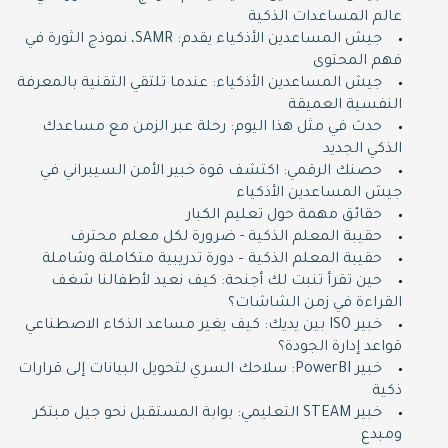
عالم المساعدات الذكية
جيش المساعدين الأذكياء يقدم: SAMR، نموذج الثورة في
فهم المحتوى
جيش المساعدين الأذكياء: عندما تلتقي التقنية بالمعرفة
النفسية العميقة
حدث في مثل هذا اليوم: رحلة عبر الزمن مع مساعدك
الذكي الجديد
حصنك الرقمي: اكتشف قوة خبير الأمن السيبراني في
جيش المساعدين الأذكياء
حقائق مهمة حول تعليم الكبار
حقيبة المعلم الذكية - ضرورة لكل معلم محترف
حقيبة المعلم الذكية – دورة تدريبية متكاملة وشاملة
حين تقرأ تنبت لك أجنحة: كيف نعيد لأطفالنا شغف
القراءة في زمن الشاشات؟
خبير ISO بين يديك: كيف يغير مساعد الذكاء الاصطناعي
قواعد إدارة الجودة؟
خبير PowerBI: سلاحك السري لتحويل البيانات إلى قرارات
ذكية
خبير STEAM التعليمي: بوابة المستقبل نحو جيل مبتكر
ومبدع