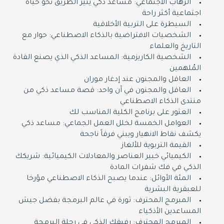
الرهاب الاجتماعي: مساعد ذكي ينير الطريق نحو حياة
اجتماعية أكثر راحة
السيطرة على التربية الأخلاقية
الشخصيات الافتراضية بالذكاء الاصطناعي: حوار مع
التاريخ والعلماء
الشخصية الكاريزمية: المساعد الذكي الذي يصنع القادة
المُلهمين
العاقل والمجنون عند إدغار موران
العاقل والمجنون في آن واحد: قصة مساعد ذكي من
منتدى الذكاء الاصطناعي
العثور على برنامج الكلية المناسب لك
العوامل الخمسة لخلل العمل الجماعي: مساعد ذكي
يكشف نقاط الانهيار ويبني فرقاً ناجحة
القيمة التربوية للألغاز
الكيميائي خبير العناصر والمعادلات الكيميائية: شريكك
الذكي في فك شفرات المادة
المئة الأوائل: عندما يصبح الذكاء الاصطناعي مؤرخا
للعبقرية البشرية
المبرمج المحترف: ثورة في عالم البرمجة بفضل جيش
المساعدين الأذكياء
المبرمج المحترف: رفيقك الذكي في رحلة البرمجة