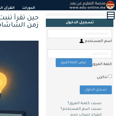
القائمة
الدورات
القرآن ا
الرئيسية
حين تقرأ تنب
تسجيل الدخول
زمن الشاشا
الدورات
القرآن
الكريم
اسم المستخدم
و
التحفيظ
حول
عرض كلمة المرور
كلمة المرور
الشهادات
التعليم
تذكرني
المدرسي
تسجيل الدخول
أبحاث
و
مقالات
نسيت كلمـة المرور؟
نسيت اسم المستخدم؟
اتصل
إنشاء حساب جديد