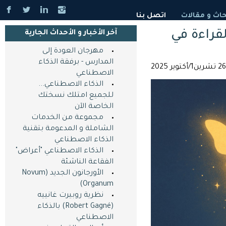
حاث و مقالات
اتصل بنا
قراءة في
آخر اﻷخبار و اﻷحداث الجارية
مهرجان العودة إلى
المدارس - برفقة الذكاء
الاصطناعي
الذكاء الاصطناعي...
للجميع امتلك نسختك
الخاصة اﻵن
مجموعة من الخدمات
الشاملة و المدعومة بتقنية
الذكاء الاصطناعي
الذكاء الاصطناعي "أعراض"
الفقاعة الناشئة
الأورجانون الجديد (Novum
Organum)
نظرية روبيرت غانييه
(Robert Gagné) بالذكاء
الاصطناعي