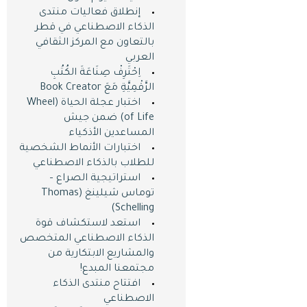
إنطلاق فعاليات منتدى
الذكاء الاصطناعي في قطر
بالتعاون مع المركز الثقافي
العربي
اِحْتَرِفْ صِنَاعَةَ الكُتُبِ
الرَّقْمِيَّةِ مَعَ Book Creator
اختبار عجلة الحياة (Wheel
of Life) ضمن جيش
المساعدين اﻷذكياء
اختبارات اﻷنماط الشخصية
للطلاب بالذكاء الاصطناعي
استراتيجية الصراع –
توماس شيلينغ (Thomas
Schelling)
استعد لاستكشاف قوة
الذكاء الاصطناعي المتخصص
والمشاريع الابتكارية من
مجتمعنا المبدع!
افتتاح منتدى الذكاء
الاصطناعي