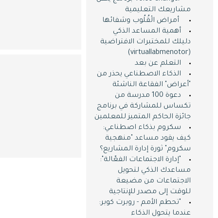
مشاريعك التعليمية
​ ​ أمراض الْقُلُوب وشفائها
أهمية المساعد الذكي
دليلك للمختبرات الافتراضية
(virtuallabmenotor)
التعلم عن بعد
الذكاء الاصطناعي يحذر من
"أعراض" الفقاعة الناشئة
دعوة 100 مدرسة من
تكساس للمشاركة في برنامج
جائزة الحاكم المتميز للمعلمين
سكروم بذكاء اصطناعي:
كيف يقود مساعد "منهجية
سكروم" ثورة إدارة المشاريع؟
"إدارة الاجتماعات الفعّالة":
مساعدك الذكي لتحويل
الاجتماعات من مضيعة
للوقت إلى مصدر للإنتاجية
"تحطم الأمم - روبرت كوبر:
عندما يتحول الذكاء