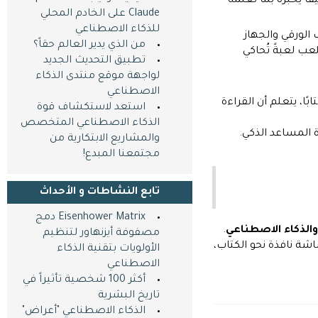
 يُخبره بما تعلّمه
Claude على الخادم المحلي
للذكاء الاصطناعي
الورقي والجهاز
من الذي يدير العالم حقاً؟
عب لعبةً تُحاكي
تطبيق التحديث الجديد
لواجهة موقع منتدى الذكاء
الاصطناعي
بًا، يتعلم أن القراءة
استعد لاستكشاف قوة
الذكاء الاصطناعي المتخصص
 المساعد الذكي.
والمشاريع الابتكارية من
مجتمعنا المبدع!
تابع النشاطات و اﻷحداث
Eisenhower Matrix دمج
والذكاء الاصطناعي
.
مصفوفة أيزنهاور لتنظيم
اشة نافذة نحو الكتاب،
الأولويات بتقنية الذكاء
الاصطناعي
أكثر 100 شخصية تأثيراً في
تاريخ البشرية
الذكاء الاصطناعي "أعراض"