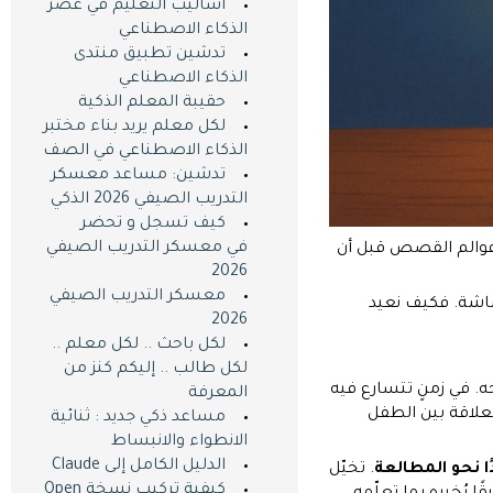
أساليب التعليم في عصر
الذكاء الاصطناعي
تدشين تطبيق منتدى
الذكاء الاصطناعي
حقيبة المعلم الذكية
لكل معلم يريد بناء مختبر
الذكاء الاصطناعي في الصف
تدشين: مساعد معسكر
التدريب الصيفي 2026 الذكي
كيف تسجل و تحضر
في معسكر التدريب الصيفي
 عوالم القصص قبل أن
2026
معسكر التدريب الصيفي
شاشة. فكيف نعيد
2026
لكل باحث .. لكل معلم ..
لكل طالب .. إليكم كنز من
. في زمنٍ تتسارع فيه
المعرفة
لعلاقة بين الطفل
مساعد ذكي جديد : ثنائية
الانطواء والانبساط
الدليل الكامل إلى Claude
ا نحو المطالعة
. تخيّل
كيفية تركيب نسخة Open