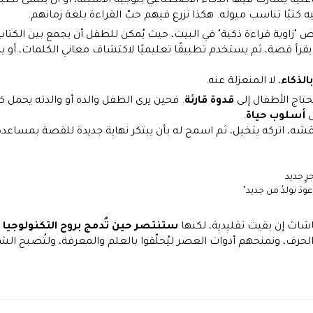
لية يشارك فيها الذكاء الاصطناعي بتوجيه الأسئلة، أو أن يُنشئ تطبيقًا
ه كتبًا تناسب ميوله. هكذا نزرع فيهم حبّ القراءة بلغة زمانهم.
 "زاوية قراءة ذكية" في البيت، حيث يُمكن للطفل أن يجمع بين الكتاب 
 يقرأ قصة، ثم يستخدم تطبيقًا تعليميًا لاكتشاف معاني الكلمات، أو يل
الذكاء
، لا المنعزلة عنه.
حتاج الأطفال إلى
قدوة قارئة
. فحين يرى الطفل والده أو والدته يحمل كتا
ل
أسلوب حياة
.
اقشه، اتركه يتخيل، ثم اسمح له بأن يبتكر نهاية جديدة للقصة بمساعدة
رٍ جديد
وعودَ تولدُ من جديد"
اشاتَ إن بقيت تقليدية، لكنها
ستنتصر حين تُدمج بروح التكنولوجيا 
الحرف، ونمنحهم أدوات العصر ليُحلّقوا بالعلم والمعرفة، ولتُصبح الش