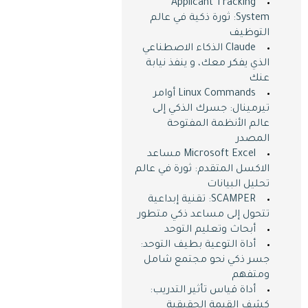
Applicant Tracking
System: ثورة ذكية في عالم
التوظيف
Claude الذكاء الاصطناعي
الذي يفكر معك، و ينفذ نيابة
عنك
Linux Commands أوامر
تيرمينال: جسرك الذكي إلى
عالم الأنظمة المفتوحة
المصدر
Microsoft Excel مساعد
الاكسل المتقدم: ثورة في عالم
تحليل البيانات
SCAMPER: تقنية إبداعية
تتحول إلى مساعد ذكي متطور
أبحاث وتعليم التوحد
أداة التوعية بطيف التوحد:
جسر ذكي نحو مجتمع شامل
ومتفهم
أداة قياس تأثير التدريب:
كشف القيمة الحقيقية