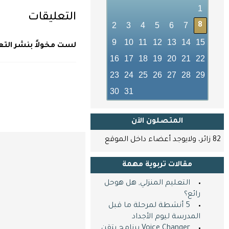
1
التعليقات
2
3
4
5
6
7
8
9
10
11
12
13
14
15
لست مخولاً بنشر التع
16
17
18
19
20
21
22
23
24
25
26
27
28
29
30
31
المتصلون اﻵن
82 زائر، ولايوجد أعضاء داخل الموقع
مقالات تربوية مهمة
التعليم المنزلي, هل هوحل
رائع؟
5 أنشطة لمرحلة ما قبل
المدرسة ليوم الأجداد
Voice Changer برنامج يتقن