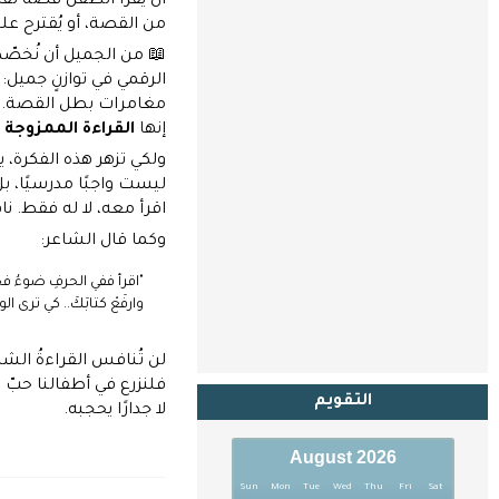
أن يقرأ الطفل قصةً تفاع
من القصة، أو يُقترح علي
📖 من الجميل أن نُخصّص
الرقمي في توازنٍ جميل:
مغامرات بطل القصة.
إنها
القراءة الممزوجة ب
ولكي تزهر هذه الفكرة، ي
ليست واجبًا مدرسيًا، ب
اقرأ معه، لا له فقط. ن
وكما قال الشاعر:
"اقرأ ففي الحرفِ ضوءُ فج
وارفَعْ كتابَكَ.. كي ترى ال
لن تُنافس القراءةُ الش
فلنزرع في أطفالنا حبّ 
التقويم
لا جدارًا يحجبه.
August 2026
Sun
Mon
Tue
Wed
Thu
Fri
Sat