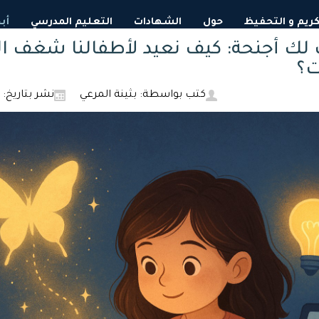
لكريم و التحفيظ
حول
الشهادات
التعليم المدرسي
أب
ت لك أجنحة: كيف نعيد لأطفالنا شغف ال
ت؟
كتب بواسطة: بثينة المرعي
نشر بتاريخ: 26 تشرين1/أكتوير 2025