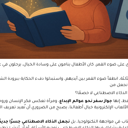
وى على ضوء القمر، كان الأطفال ينامون على وسادة الخيال، يرحلون في
ئة، انطفأ ضوء القمر بين أيديهم، واستبدلوا دفء الحكاية ببرودة ال
 نجعل من
الذكاء الاصطناعي لا خصمًا؟
ط، إنها
جواز سفر نحو عوالم الإبداع
، ومرآة تعكس فكر الإنسان وروحه
الألعاب الإلكترونية خيال أطفالنا، يصبح من الضروري أن نُعيد تعريف ا
اب في مواجهة التكنولوجيا، بل
نجعل الذكاء الاصطناعي جسرًا جديدً