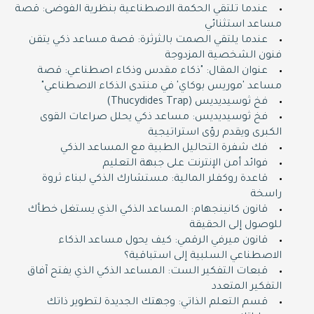
عندما تلتقي الحكمة الاصطناعية بنظرية الفوضى: قصة
مساعد استثنائي
عندما يلتقي الصمت بالثرثرة: قصة مساعد ذكي يتقن
فنون الشخصية المزدوجة
عنوان المقال: "ذكاء مقدس وذكاء اصطناعي: قصة
مساعد 'موريس بوكاي' في منتدى الذكاء الاصطناعي"
فخ ثوسيديديس (Thucydides Trap)
فخ ثوسيديديس: مساعد ذكي يحلل صراعات القوى
الكبرى ويقدم رؤى استراتيجية
فك شفرة التحاليل الطبية مع المساعد الذكي
فوائد أمن الإنترنت على جبهة التعليم
قاعدة روكفلر المالية: مستشارك الذكي لبناء ثروة
راسخة
قانون كانينجهام: المساعد الذكي الذي يستغل خطأك
للوصول إلى الحقيقة
قانون ميرفي الرقمي: كيف يحول مساعد الذكاء
الاصطناعي السلبية إلى استباقية؟
قبعات التفكير الست: المساعد الذكي الذي يفتح آفاق
التفكير المتعدد
قسم التعلم الذاتي: وجهتك الجديدة لتطوير ذاتك