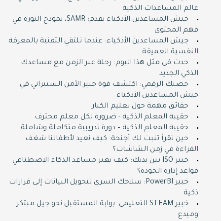
عالم المساعدات الذكية
جيش المساعدين الأذكياء يقدم: SAMR، نموذج الثورة في
فهم المحتوى
جيش المساعدين الأذكياء: عندما تلتقي التقنية بالمعرفة
النفسية العميقة
حدث في مثل هذا اليوم: رحلة عبر الزمن مع مساعدك
الذكي الجديد
حصنك الرقمي: اكتشف قوة خبير الأمن السيبراني في
جيش المساعدين الأذكياء
حقائق مهمة حول تعليم الكبار
حقيبة المعلم الذكية - ضرورة لكل معلم محترف
حقيبة المعلم الذكية – دورة تدريبية متكاملة وشاملة
حين تقرأ تنبت لك أجنحة: كيف نعيد لأطفالنا شغف
القراءة في زمن الشاشات؟
خبير ISO بين يديك: كيف يغير مساعد الذكاء الاصطناعي
قواعد إدارة الجودة؟
خبير PowerBI: سلاحك السري لتحويل البيانات إلى قرارات
ذكية
خبير STEAM التعليمي: بوابة المستقبل نحو جيل مبتكر
ومبدع