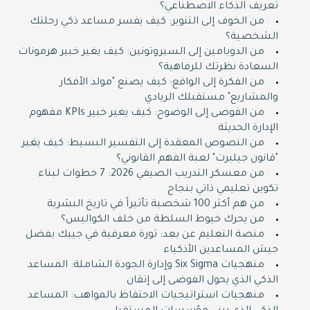
تعريف الذكاء الاصطناعي؟
من الخوف إلى التنوير: كيف يفسر مساعد ذكي رحلتك
الشخصية؟
من الدوبامين إلى السيروتونين: كيف يغير خبير هرمونات
السعادة نظرتك للرفاهية؟
من الفكرة إلى الواقع: كيف يصنع "مولد الأفكار
والمشاريع" مستقبلك الريادي
من الفوضى إلى الوضوح: كيف يغير خبير KPIs مفهوم
الإدارة الحديثة
من النصوص المعقدة إلى التفسير البسيط: كيف يغير
"قانون جيلبرت" لعبة الفهم القانوني؟
من معسكر التدريب الصيفي 2026: 7 خطوات لبناء
تكوين تعليمي ذاتي بنجاح
من هم أكثر 100 شخصية تأثيراً في تاريخ البشرية
من يحرك خيوط السلطة من خلف الكواليس؟
منصة التعليم عن بعد: ثورة معرفية في جيبك بفضل
جيش المساعدين الأذكياء
منهجيات Six Sigma وإدارة الجودة الشاملة: المساعد
الذكي الذي يحول الفوضى إلى إتقان
منهجيات استراتيجيات الاحتفاظ بالمواهب: المساعد