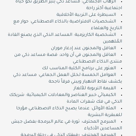
الرهاب الاجتماعي: مساعد ذكي ينير الطريق نحو حياة
اجتماعية أكثر راحة
السيطرة على التربية الأخلاقية
الشخصيات الافتراضية بالذكاء الاصطناعي: حوار مع
التاريخ والعلماء
الشخصية الكاريزمية: المساعد الذكي الذي يصنع القادة
المُلهمين
العاقل والمجنون عند إدغار موران
العاقل والمجنون في آن واحد: قصة مساعد ذكي من
منتدى الذكاء الاصطناعي
العثور على برنامج الكلية المناسب لك
العوامل الخمسة لخلل العمل الجماعي: مساعد ذكي
يكشف نقاط الانهيار ويبني فرقاً ناجحة
القيمة التربوية للألغاز
الكيميائي خبير العناصر والمعادلات الكيميائية: شريكك
الذكي في فك شفرات المادة
المئة الأوائل: عندما يصبح الذكاء الاصطناعي مؤرخا
للعبقرية البشرية
المبرمج المحترف: ثورة في عالم البرمجة بفضل جيش
المساعدين الأذكياء
المبرمج المحترف: رفيقك الذكي في رحلة البرمجة