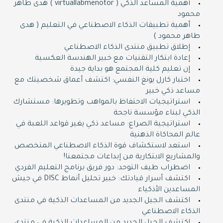
أهمية المساعد الذكي ( virtuallabmenotor ) هدى طاهر
محمود
أهمية تطبيقات الذكاء الاصطناعي في التعليم ( هدى
طاهر محمود )
إطلاق تطبيق منتدى الذكاء الاصطناعي
إعادة ابتكار التقنيات مع خبير الهندسة العكسية
إن تعليم كلية المجتمع هو بداية جيدة
اختبار كارل يونغ النفسي: اكتشف أعماق شخصيتك مع
مساعد ذكي خبير
استراتيجيات الاحتفاظ بالمواهب وتطويرها: مستشارك
الذكي لبناء مؤسسة ناجحة
استراتيجية الصراع: مساعد ذكي يغير قواعد اللعبة في
عالم المحاكاة الذهنية
استعد لاستكشاف قوة الذكاء الاصطناعي المتخصص
والمشاريع الابتكارية من إبداعات مجتمعنا!
اضطراب طيف التوحد: دور فريق برنامج التعليم الفردي
اكتشف أسرار قيادتك: خبير تحليل أنماط DISC في جيش
المساعدين الأذكياء
اكتشف الجيل الجديد من المساعدات الذكية في منتدى
الذكاء الاصطناعي