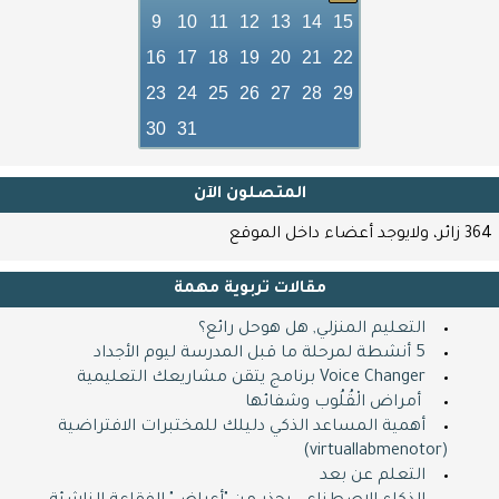
9
10
11
12
13
14
15
16
17
18
19
20
21
22
23
24
25
26
27
28
29
30
31
المتصلون اﻵن
364 زائر، ولايوجد أعضاء داخل الموقع
مقالات تربوية مهمة
التعليم المنزلي, هل هوحل رائع؟
5 أنشطة لمرحلة ما قبل المدرسة ليوم الأجداد
Voice Changer برنامج يتقن مشاريعك التعليمية
​ ​ أمراض الْقُلُوب وشفائها
أهمية المساعد الذكي دليلك للمختبرات الافتراضية
(virtuallabmenotor)
التعلم عن بعد