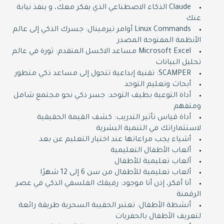
Claude الذكاء الاصطناعي الذي يفكر معك، و ينفذ نيابة
عنك
Linux Commands أوامر تيرمينال: جسرك الذكي إلى عالم
الأنظمة المفتوحة المصدر
Microsoft Excel مساعد الاكسل المتقدم: ثورة في عالم
تحليل البيانات
SCAMPER: تقنية إبداعية تتحول إلى مساعد ذكي متطور
أبحاث وتعليم التوحد
أداة التوعية بطيف التوحد: جسر ذكي نحو مجتمع شامل
ومتفهم
أداة قياس تأثير التدريب: كشف القيمة الحقيقية
لاستثماراتك في التنمية البشرية
أشياء يجب مراعاتها عند اختيار التعليم عن بعد
ألعاب الأطفال التعليمية
ألعاب تعليمية للأطفال
ألعاب تعليمية للأطفال من سن 6 إلى 12 شهرًا
أنا أفكر، إذن أنا موجود: رفيقك الفلسفي الذكي في عصر
الرقمنة
أنشطة الأطفال: تعتبر الحقيبة السحرية طريقة رائعة
لتعريف الأطفال بالحفريات