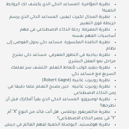
نظرية المؤامرة: المساعد الذكي الذي يكشف لك الروابط
الخفية!
نظرية المجال لكيرت ليفين: المساعد الذكي الذي يرسم
خريطة قوى التغيير
نظرية المعرفة: رحلة الذكاء الاصطناعي في فهم
أساسيات الفهم نفسه
نظرية النافذة المكسورة: مساعد ذكي يحول الفوضى إلى
نظام
نظرية بياجيه في التطور المعرفي: مساعد ذكي يشرح
مراحل نمو العقل البشري
نظرية ديفيد كولب لأنماط التعلم: اكتشف سر تعلمك
السريع مع مساعد ذكي
نظرية روبيرت غانييه (Robert Gagné)
نظرية روبيرت غانييه.. حين يصبح التعلم علما دقيقا في
زمن الذكاء الاصطناعي
نظرية لومبروزو: المساعد الذكي الذي يقرأ أفكارك قبل أن
تطرحها!
نظرية ماكغريغور دوغلاس: هل أنت قائد من النوع "X" أم
"Y" في عصر الذكاء الاصطناعي؟
نظرية هوفستيد: البوصلة الخفية لفهم العالم في جيش