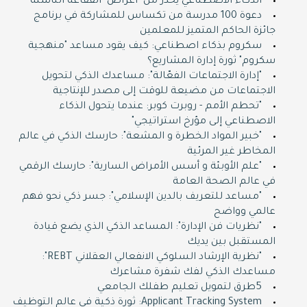
الذكاء الاصطناعي يحذر من "أعراض" الفقاعة الناشئة
دعوة 100 مدرسة من تكساس للمشاركة في برنامج
جائزة الحاكم المتميز للمعلمين
سكروم بذكاء اصطناعي: كيف يقود مساعد "منهجية
سكروم" ثورة إدارة المشاريع؟
"إدارة الاجتماعات الفعّالة": مساعدك الذكي لتحويل
الاجتماعات من مضيعة للوقت إلى مصدر للإنتاجية
"تحطم الأمم - روبرت كوبر: عندما يتحول الذكاء
الاصطناعي إلى مؤرخ استراتيجي"
"خبير المواد الخطرة و المشعة": حارسك الذكي في عالم
المخاطر غير المرئية
"علم الأوبئة و أسس الأمراض السارية": حارسك الرقمي
في عالم الصحة العامة
"مساعد للتعريف بالدين الإسلامي": جسر ذكي نحو فهم
عالمي وواضح
"نظريات فن الإدارة": المساعد الذكي الذي يضع قيادة
المستقبل بين يديك
"نظرية الإرشاد السلوكي الانفعالي العقلاني REBT":
مساعدك الذكي لفك شفرة مشاعرك
5طرق لتمويل تعليم طفلك الجامعي
Applicant Tracking System: ثورة ذكية في عالم التوظيف