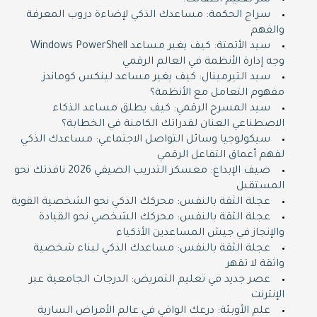
سر تعليم أطفالك!
سراج الحكمة: مساعدك الذكي لإضاءة دروب المعرفة
والفهم
سيد الأتمتة: كيف يغير مساعد Windows PowerShell
وجه إدارة الأنظمة في العالم الرقمي
سيد التيرمينال: كيف يغير مساعد لينكس كوماندز
مفهوم التعامل مع الأنظمة؟
سيد المسرح الرقمي: كيف يطلق مساعد الذكاء
الاصطناعي العنان لقدراتك الكامنة في الخطابة؟
سيكولوجيا وسائل التواصل الاجتماعي: مساعدك الذكي
لفهم أعماق التفاعل الرقمي
صيف الإبداع: معسكر التدريب الصيفي 2026 نافذتك نحو
المستقبل
عجلة الثقة بالنفس: محركك الذكي نحو الشخصية القوية
عجلة الثقة بالنفس: محركك الشخصي نحو القيادة
والإنجاز في جيش المساعدين الأذكياء
عجلة الثقة بالنفس: مساعدك الذكي لبناء شخصية
واثقة لا تقهر
عصر جديد في تعليم التمريض: الدرجات الجامعية عبر
الإنترنت
علم الأوبئة: درعك الواقي في عالم الأمراض السارية