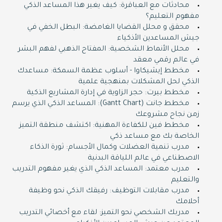
محادثات مع العباقرة: كيف يغير هذا المساعد الذكي
مفهوم التعليم؟
محقق و محلل القضايا الغامضة: البطل الخفي في
جيش المساعدين الأذكياء
محلل الأنماط الشخصية: المفتاح الذهبي لفهم البشر
في عالم رقمي معقد
مخطط إيشيكاوا - أسلوب عظمة السمكة: مساعدك
الذكي لحل المشكلات بمنهجية علمية
مخطط بيرت: حجر الزاوية في إدارة المشاريع الذكية
مخطط جانت (Gantt Chart): المساعد الذكي الذي يرسم
زمن نجاح مشروعك
مخطط فين للكفاءة المهنية: اكتشف منطقة التميز
الخاصة بك مع مساعد ذكي
مدرب تنمية العضلات وكمال الأجسام: ثورة الذكاء
الاصطناعي في عالم اللياقة البدنية
مدرب معتمد: المساعد الذكي الذي يغير مفهوم التدريب
والتعليم
مدرب مقابلات التوظيف: رفيقك الذكي نحو وظيفة
أحلامك
مدربك الشخصي نحو التميز: لقاء مع أخصائي التدريب