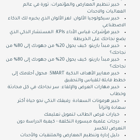
خبير تنظيم المعارض والمؤتمرات: ثورة في عالم
الفعاليات والاحداث
خبير سيكولوجيا الألوان: لغز الألوان الذي يخبره لك الذكاء
الاصطناعي
خبير مؤشرات قياس الأداء KPIs: المستشار الذكي الذي
يضع نجاحك على الخريطة
خبير مبدأ باريتو: كيف يحول 20% من جهودك إلى 80% من
نجاحك؟
خبير مبدأ باريتو: كيف يحول 20% من جهودك إلى 80% من
نجاحك؟
خبير معايير الأهداف الذكية SMART: محول أحلامك إلى
خطط قابلة للقياس والتحقيق
خبير مهارات العرض والإلقاء: سر نجاحك في كل محادثة
وخطاب
خبير هرمونات السعادة: رفيقك الذكي نحو حياة أكثر
سعادة واتزاناً
خيارات قرض الطالب لتمويل تعليمك
درجات علمية ميسورة التكلفة - كيفية الدراسة دون
التعرض للكسر
دليل إدارة وتنظيم المعارض والملتقيات والأحداث