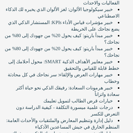
الفعاليات والاحداث
خبير سيكولوجيا الألوان: لغز الألوان الذي يخبره لك الذكاء
الاصطناعي
خبير مؤشرات قياس الأداء KPIs: المستشار الذكي الذي
يضع نجاحك على الخريطة
خبير مبدأ باريتو: كيف يحول 20% من جهودك إلى 80% من
نجاحك؟
خبير مبدأ باريتو: كيف يحول 20% من جهودك إلى 80% من
نجاحك؟
خبير معايير الأهداف الذكية SMART: محول أحلامك إلى
خطط قابلة للقياس والتحقيق
خبير مهارات العرض والإلقاء: سر نجاحك في كل محادثة
وخطاب
خبير هرمونات السعادة: رفيقك الذكي نحو حياة أكثر
سعادة واتزاناً
خيارات قرض الطالب لتمويل تعليمك
درجات علمية ميسورة التكلفة - كيفية الدراسة دون
التعرض للكسر
دليل إدارة وتنظيم المعارض والملتقيات والأحداث العامة:
المنظم الخارق في جيش المساعدين الأذكياء