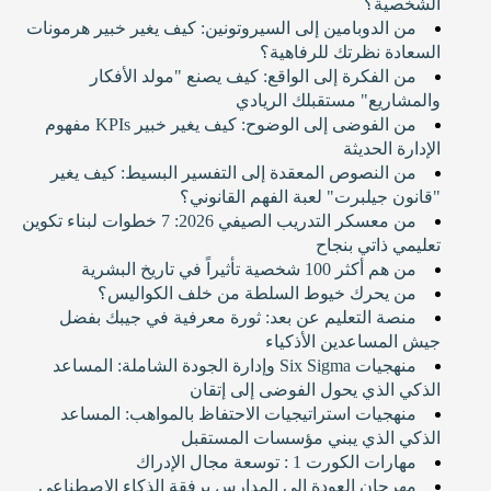
الشخصية؟
من الدوبامين إلى السيروتونين: كيف يغير خبير هرمونات
السعادة نظرتك للرفاهية؟
من الفكرة إلى الواقع: كيف يصنع "مولد الأفكار
والمشاريع" مستقبلك الريادي
من الفوضى إلى الوضوح: كيف يغير خبير KPIs مفهوم
الإدارة الحديثة
من النصوص المعقدة إلى التفسير البسيط: كيف يغير
"قانون جيلبرت" لعبة الفهم القانوني؟
من معسكر التدريب الصيفي 2026: 7 خطوات لبناء تكوين
تعليمي ذاتي بنجاح
من هم أكثر 100 شخصية تأثيراً في تاريخ البشرية
من يحرك خيوط السلطة من خلف الكواليس؟
منصة التعليم عن بعد: ثورة معرفية في جيبك بفضل
جيش المساعدين الأذكياء
منهجيات Six Sigma وإدارة الجودة الشاملة: المساعد
الذكي الذي يحول الفوضى إلى إتقان
منهجيات استراتيجيات الاحتفاظ بالمواهب: المساعد
الذكي الذي يبني مؤسسات المستقبل
مهارات الكورت 1 : توسعة مجال الإدراك
مهرجان العودة إلى المدارس برفقة الذكاء الاصطناعي