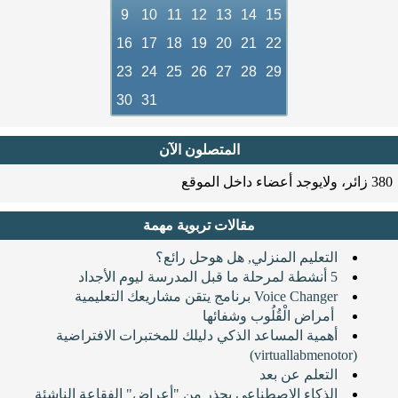
9
10
11
12
13
14
15
16
17
18
19
20
21
22
23
24
25
26
27
28
29
30
31
المتصلون اﻵن
380 زائر، ولايوجد أعضاء داخل الموقع
مقالات تربوية مهمة
التعليم المنزلي, هل هوحل رائع؟
5 أنشطة لمرحلة ما قبل المدرسة ليوم الأجداد
Voice Changer برنامج يتقن مشاريعك التعليمية
​ ​ أمراض الْقُلُوب وشفائها
أهمية المساعد الذكي دليلك للمختبرات الافتراضية
(virtuallabmenotor)
التعلم عن بعد
الذكاء الاصطناعي يحذر من "أعراض" الفقاعة الناشئة