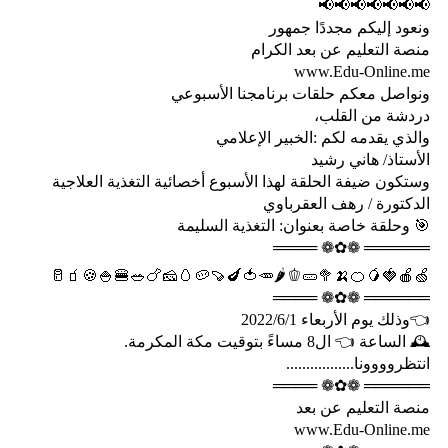
📢📢📢📢📢📢📢
ونعود إليكم مجددًا جمهور
منصة التعليم عن بعد الكرام
www.Edu-Online.me
ونواصل معكم حلقات برنامجنا الأسبوعي
دردشة من القلب،
والذي يقدمه لكم :الخبير الإعلامي
الأستاذ/ هاني رشيد
وستكون ضيفة الحلقة لهذا الأسبوع أخصائية التغذية العلاجية
الدكتورة / رهف العقرباوي
🎯 وحلقة خاصة بعنوان: التغذية السليمة
══════ ❁✿❁ ════
🍏🍎🍓🥭🍊🍌🥦🥒🫑🌶️🥕🍅🍆🍠🥔🥚🧀🍗🥗🍔🍚🍪🧃🥛
══════ ❁✿❁ ════
👈وذلك يوم الأربعاء 2022/6/1
🕰️ الساعة 👈 ال8 مساءً بتوقيت مكة المكرمة.
انتظروووونا.................
══════ ❁✿❁ ════
منصة التعليم عن بعد
www.Edu-Online.me