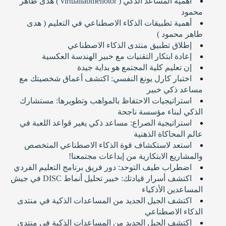
أهمية المساعد الذكي ( virtuallabmenotor ) هدى طاهر
محمود
أهمية تطبيقات الذكاء الاصطناعي في التعليم ( هدى
طاهر محمود )
إطلاق تطبيق منتدى الذكاء الاصطناعي
إعادة ابتكار التقنيات مع خبير الهندسة العكسية
إن تعليم كلية المجتمع هو بداية جيدة
اختبار كارل يونغ النفسي: اكتشف أعماق شخصيتك مع
مساعد ذكي خبير
استراتيجيات الاحتفاظ بالمواهب وتطويرها: مستشارك
الذكي لبناء مؤسسة ناجحة
استراتيجية الصراع: مساعد ذكي يغير قواعد اللعبة في
عالم المحاكاة الذهنية
استعد لاستكشاف قوة الذكاء الاصطناعي المتخصص
والمشاريع الابتكارية من إبداعات مجتمعنا!
اضطراب طيف التوحد: دور فريق برنامج التعليم الفردي
اكتشف أسرار قيادتك: خبير تحليل أنماط DISC في جيش
المساعدين الأذكياء
اكتشف الجيل الجديد من المساعدات الذكية في منتدى
الذكاء الاصطناعي
اكتشف الجيل الجديد من المساعدات الذكية في منتدى