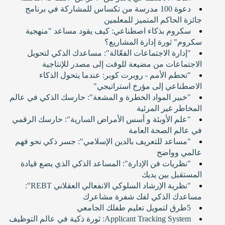
دعوة 100 مدرسة من تكساس للمشاركة في برنامج
جائزة الحاكم المتميز للمعلمين
سكروم بذكاء اصطناعي: كيف يقود مساعد "منهجية
سكروم" ثورة إدارة المشاريع؟
"إدارة الاجتماعات الفعّالة": مساعدك الذكي لتحويل
الاجتماعات من مضيعة للوقت إلى مصدر للإنتاجية
"تحطم الأمم - روبرت كوبر: عندما يتحول الذكاء
الاصطناعي إلى مؤرخ استراتيجي"
"خبير المواد الخطرة و المشعة": حارسك الذكي في عالم
المخاطر غير المرئية
"علم الأوبئة و أسس الأمراض السارية": حارسك الرقمي
في عالم الصحة العامة
"مساعد للتعريف بالدين الإسلامي": جسر ذكي نحو فهم
عالمي وواضح
"نظريات فن الإدارة": المساعد الذكي الذي يضع قيادة
المستقبل بين يديك
"نظرية الإرشاد السلوكي الانفعالي العقلاني REBT":
مساعدك الذكي لفك شفرة مشاعرك
5طرق لتمويل تعليم طفلك الجامعي
Applicant Tracking System: ثورة ذكية في عالم التوظيف