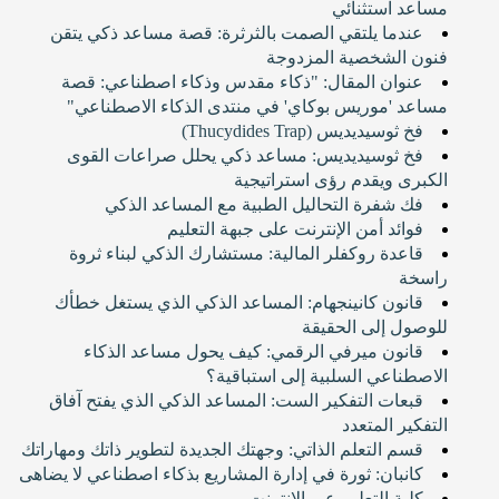
مساعد استثنائي
عندما يلتقي الصمت بالثرثرة: قصة مساعد ذكي يتقن
فنون الشخصية المزدوجة
عنوان المقال: "ذكاء مقدس وذكاء اصطناعي: قصة
مساعد 'موريس بوكاي' في منتدى الذكاء الاصطناعي"
فخ ثوسيديديس (Thucydides Trap)
فخ ثوسيديديس: مساعد ذكي يحلل صراعات القوى
الكبرى ويقدم رؤى استراتيجية
فك شفرة التحاليل الطبية مع المساعد الذكي
فوائد أمن الإنترنت على جبهة التعليم
قاعدة روكفلر المالية: مستشارك الذكي لبناء ثروة
راسخة
قانون كانينجهام: المساعد الذكي الذي يستغل خطأك
للوصول إلى الحقيقة
قانون ميرفي الرقمي: كيف يحول مساعد الذكاء
الاصطناعي السلبية إلى استباقية؟
قبعات التفكير الست: المساعد الذكي الذي يفتح آفاق
التفكير المتعدد
قسم التعلم الذاتي: وجهتك الجديدة لتطوير ذاتك ومهاراتك
كانبان: ثورة في إدارة المشاريع بذكاء اصطناعي لا يضاهى
كلية التعليم عبر الإنترنت