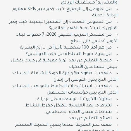
والمشاريع" مستقبلك الريادي
من الفوضى إلى الوضوح: كيف يغير خبير KPIs مفهوم
الإدارة الحديثة
من النصوص المعقدة إلى التفسير البسيط: كيف يغير
"قانون جيلبرت" لعبة الفهم القانوني؟
من معسكر التدريب الصيفي 2026: 7 خطوات لبناء
تكوين تعليمي ذاتي بنجاح
من هم أكثر 100 شخصية تأثيراً في تاريخ البشرية
من يحرك خيوط السلطة من خلف الكواليس؟
منصة التعليم عن بعد: ثورة معرفية في جيبك بفضل
جيش المساعدين الأذكياء
منهجيات Six Sigma وإدارة الجودة الشاملة: المساعد
الذكي الذي يحول الفوضى إلى إتقان
منهجيات استراتيجيات الاحتفاظ بالمواهب: المساعد
الذكي الذي يبني مؤسسات المستقبل
مهارات الكورت 1 : توسعة مجال الإدراك
نشاط ما بعد المدرسة للطفل مفرط النشاط
نشاطات منتدى الذكاء الاصطناعي
نصائح التعليم عن بعد
نصف عمر المعرفة: عندما يصبح التحديث المستمر