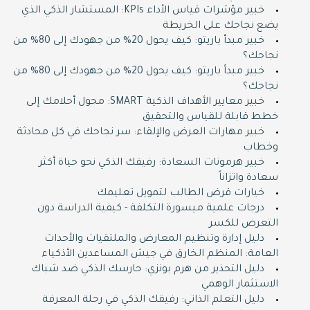
خبير مؤشرات قياس الأداء KPIs: المستشار الذكي الذي
يضع نجاحك على الخريطة
خبير مبدأ باريتو: كيف يحول 20% من جهودك إلى 80% من
نجاحك؟
خبير مبدأ باريتو: كيف يحول 20% من جهودك إلى 80% من
نجاحك؟
خبير معايير الأهداف الذكية SMART: محول أحلامك إلى
خطط قابلة للقياس والتحقيق
خبير مهارات العرض والإلقاء: سر نجاحك في كل محادثة
وخطاب
خبير هرمونات السعادة: رفيقك الذكي نحو حياة أكثر
سعادة واتزاناً
خيارات قرض الطالب لتمويل تعليمك
درجات علمية ميسورة التكلفة - كيفية الدراسة دون
التعرض للكسر
دليل إدارة وتنظيم المعارض والملتقيات والأحداث
العامة: المنظم الخارق في جيش المساعدين الأذكياء
دليل التحذير من هرم بونزي: حارسك الذكي ضد شباك
الاستثمار الوهمي
دليل التعلم الذاتي: رفيقك الذكي في رحلة المعرفة