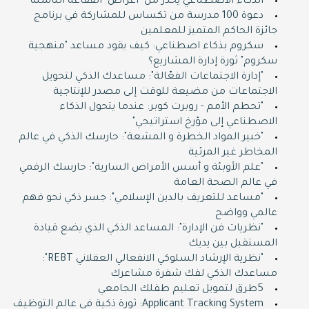
الذكاء الاصطناعي يحذر من "أعراض" الفقاعة الناشئة
دعوة 100 مدرسة من تكساس للمشاركة في برنامج
جائزة الحاكم المتميز للمعلمين
سكروم بذكاء اصطناعي: كيف يقود مساعد "منهجية
سكروم" ثورة إدارة المشاريع؟
"إدارة الاجتماعات الفعّالة": مساعدك الذكي لتحويل
الاجتماعات من مضيعة للوقت إلى مصدر للإنتاجية
"تحطم الأمم - روبرت كوبر: عندما يتحول الذكاء
الاصطناعي إلى مؤرخ استراتيجي"
"خبير المواد الخطرة و المشعة": حارسك الذكي في عالم
المخاطر غير المرئية
"علم الأوبئة و أسس الأمراض السارية": حارسك الرقمي
في عالم الصحة العامة
"مساعد للتعريف بالدين الإسلامي": جسر ذكي نحو فهم
عالمي وواضح
"نظريات فن الإدارة": المساعد الذكي الذي يضع قيادة
المستقبل بين يديك
"نظرية الإرشاد السلوكي الانفعالي العقلاني REBT":
مساعدك الذكي لفك شفرة مشاعرك
5طرق لتمويل تعليم طفلك الجامعي
Applicant Tracking System: ثورة ذكية في عالم التوظيف