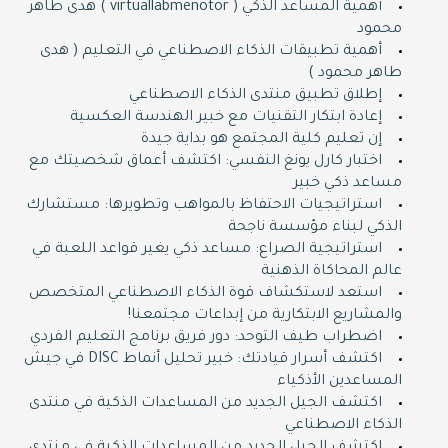
أهمية المساعد الذكي ( virtuallabmenotor ) هدى طاهر
محمود
أهمية تطبيقات الذكاء الاصطناعي في التعليم ( هدى
طاهر محمود )
إطلاق تطبيق منتدى الذكاء الاصطناعي
إعادة ابتكار التقنيات مع خبير الهندسة العكسية
إن تعليم كلية المجتمع هو بداية جيدة
اختبار كارل يونغ النفسي: اكتشف أعماق شخصيتك مع
مساعد ذكي خبير
استراتيجيات الاحتفاظ بالمواهب وتطويرها: مستشارك
الذكي لبناء مؤسسة ناجحة
استراتيجية الصراع: مساعد ذكي يغير قواعد اللعبة في
عالم المحاكاة الذهنية
استعد لاستكشاف قوة الذكاء الاصطناعي المتخصص
والمشاريع الابتكارية من إبداعات مجتمعنا!
اضطراب طيف التوحد: دور فريق برنامج التعليم الفردي
اكتشف أسرار قيادتك: خبير تحليل أنماط DISC في جيش
المساعدين الأذكياء
اكتشف الجيل الجديد من المساعدات الذكية في منتدى
الذكاء الاصطناعي