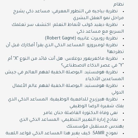
نظام
نظرية بياجيه في التطور المعرفي: مساعد ذكي يشرح
مراحل نمو العقل البشري
نظرية ديفيد كولب لأنماط التعلم: اكتشف سر تعلمك
السريع مع مساعد ذكي
نظرية روبيرت غانييه (Robert Gagné)
نظرية لومبروزو: المساعد الذكي الذي يقرأ أفكارك قبل أن
تطرحها!
نظرية ماكغريغور دوغلاس: هل أنت قائد من النوع "X" أم
"Y" في عصر الذكاء الاصطناعي؟
نظرية هوفستيد: البوصلة الخفية لفهم العالم في جيش
المساعدين الأذكياء
نظرية هوفستيد: البوصلة الخفية لفهم عالم الأعمال
الدولي
نظرية هيرزبرج للدافعية الوظيفية: المساعد الذكي الذي
يفك شفيرة الرضا الوظيفي
نعي وفاة الدكتورة الفاضلة حنان عامر
نماذج إدارة التغيير التنظيمي: المساعد الذكي الذي
يهندس مستقبل مؤسستك
نموذج SAMR: كيف يغير هذا المساعد الذكي قواعد اللعبة