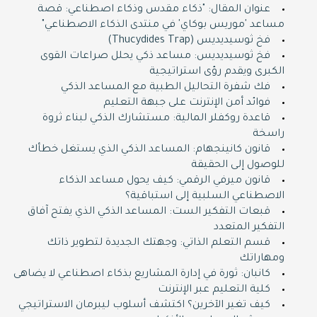
عنوان المقال: "ذكاء مقدس وذكاء اصطناعي: قصة
مساعد 'موريس بوكاي' في منتدى الذكاء الاصطناعي"
فخ ثوسيديديس (Thucydides Trap)
فخ ثوسيديديس: مساعد ذكي يحلل صراعات القوى
الكبرى ويقدم رؤى استراتيجية
فك شفرة التحاليل الطبية مع المساعد الذكي
فوائد أمن الإنترنت على جبهة التعليم
قاعدة روكفلر المالية: مستشارك الذكي لبناء ثروة
راسخة
قانون كانينجهام: المساعد الذكي الذي يستغل خطأك
للوصول إلى الحقيقة
قانون ميرفي الرقمي: كيف يحول مساعد الذكاء
الاصطناعي السلبية إلى استباقية؟
قبعات التفكير الست: المساعد الذكي الذي يفتح آفاق
التفكير المتعدد
قسم التعلم الذاتي: وجهتك الجديدة لتطوير ذاتك
ومهاراتك
كانبان: ثورة في إدارة المشاريع بذكاء اصطناعي لا يضاهى
كلية التعليم عبر الإنترنت
كيف تغير الآخرين؟ اكتشف أسلوب ليبرمان الاستراتيجي