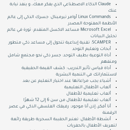
Claude الذكاء الاصطناعي الذي يفكر معك، و ينفذ نيابة
عنك
Linux Commands أوامر تيرمينال: جسرك الذكي إلى عالم
الأنظمة المفتوحة المصدر
Microsoft Excel مساعد الاكسل المتقدم: ثورة في عالم
تحليل البيانات
SCAMPER: تقنية إبداعية تتحول إلى مساعد ذكي متطور
أبحاث وتعليم التوحد
أداة التوعية بطيف التوحد: جسر ذكي نحو مجتمع شامل
ومتفهم
أداة قياس تأثير التدريب: كشف القيمة الحقيقية
لاستثماراتك في التنمية البشرية
أشياء يجب مراعاتها عند اختيار التعليم عن بعد
ألعاب الأطفال التعليمية
ألعاب تعليمية للأطفال
ألعاب تعليمية للأطفال من سن 6 إلى 12 شهرًا
أنا أفكر، إذن أنا موجود: رفيقك الفلسفي الذكي في عصر
الرقمنة
أنشطة الأطفال: تعتبر الحقيبة السحرية طريقة رائعة
لتعريف الأطفال بالحفريات