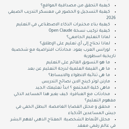
كيفية التحقق من مصداقية المواقع؟
كيفية التسجيل و الحضور في معسكر التدريب الصيفي
2026
كيفية بناء مختبرات الذكاء الاصطناعي في التعليم
كيفية تركيب نسخة Open Claude
لماذا التعليم الجامعي؟
لماذا تحتاج إلى أي تعليم على الإطلاق؟
لورانس العرب يعود: محادثات افتراضية مع شخصية
تاريخية اسطورية
ما هو التسويق القائم على التعليم
ما هي القيمة العلمية لدرجة التعليم عن بعد
ما هي ثنائية الانطواء والانبساط؟
مارتن لوثر كينج الابن نصائح التدريس
ماهي كلية المجتمع ؟ ابدأ تعليمك الجيد
محادثات مع العباقرة: كيف يغير هذا المساعد الذكي
مفهوم التعليم؟
محقق و محلل القضايا الغامضة: البطل الخفي في
جيش المساعدين الأذكياء
محلل الأنماط الشخصية: المفتاح الذهبي لفهم البشر
في عالم رقمي معقد