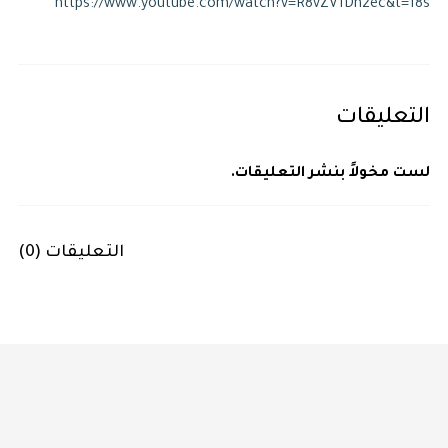
https://www.youtube.com/watch?v=R8vZV1Dn2ec&t=18s
التعليقات
لست مخولاً بنشر التعليقات.
التعليقات (
0
)