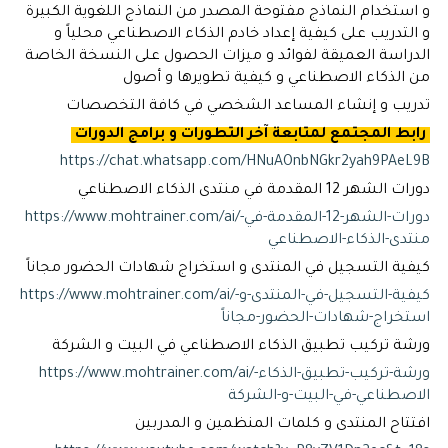
و استخدام النماذج مفتوحة المصدر من النماذج اللغوية الكبيرة
و التدريب على كيفية إعداد خادم الذكاء الاصطناعي محلياً و
الدراسة العميقة لفوائد و ميزات الحصول على النسخة الخاصة
من الذكاء الاصطناعي و كيفية تطويرها و أصول
تدريب و إنشاء المساعد الشخصي في كافة التخصصات
رابط المجتمع لمتابعة آخر التطورات و برامج الدورات
https://chat.whatsapp.com/HNuAOnbNGkr2yah9PAeL9B
دورات الشهر 12 المقدمة في منتدى الذكاء الاصطناعي
https://www.mohtrainer.com/ai/دورات-الشهر-12-المقدمة-في-
منتدى-الذكاء-الاصطناعي
كيفية التسجيل في المنتدى و استخراج شهادات الحضور مجاناً
https://www.mohtrainer.com/ai/كيفية-التسجيل-في-المنتدى-و-
استخراج-شهادات-الحضور-مجاناً
ورشة تركيب تطبيق الذكاء الاصطناعي في البيت و الشركة
https://www.mohtrainer.com/ai/ورشة-تركيب-تطبيق-الذكاء-
الاصطناعي-في-البيت-و-الشركة
افتتاح المنتدى و كلمات المنظمين و المدربين