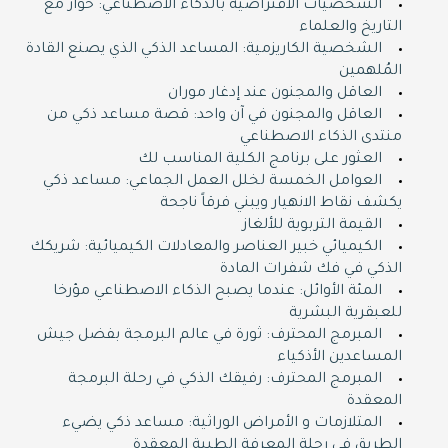
الشخصيات الافتراضية بالذكاء الاصطناعي: حوار مع
التاريخ والعلماء
الشخصية الكاريزمية: المساعد الذكي الذي يصنع القادة
المُلهمين
العاقل والمجنون عند إدغار موران
العاقل والمجنون في آن واحد: قصة مساعد ذكي من
منتدى الذكاء الاصطناعي
العثور على برنامج الكلية المناسب لك
العوامل الخمسة لخلل العمل الجماعي: مساعد ذكي
يكشف نقاط الانهيار ويبني فرقاً ناجحة
القيمة التربوية للألغاز
الكيميائي خبير العناصر والمعادلات الكيميائية: شريكك
الذكي في فك شفرات المادة
المئة الأوائل: عندما يصبح الذكاء الاصطناعي مؤرخا
للعبقرية البشرية
المبرمج المحترف: ثورة في عالم البرمجة بفضل جيش
المساعدين الأذكياء
المبرمج المحترف: رفيقك الذكي في رحلة البرمجة
المعقدة
المتلازمات و الأمراض الوراثية: مساعد ذكي يضيء
الطريق في رحلة المعرفة الطبية المعقدة