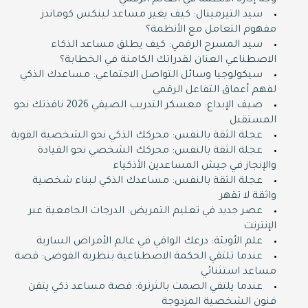
وجه إدارة الأنظمة في العالم الرقمي
سيد التيرمينال: كيف يغير مساعد لينكس كوماندز
مفهوم التعامل مع الأنظمة؟
سيد المسرح الرقمي: كيف يطلق مساعد الذكاء
الاصطناعي العنان لقدراتك الكامنة في الخطابة؟
سيكولوجيا وسائل التواصل الاجتماعي: مساعدك الذكي
لفهم أعماق التفاعل الرقمي
صيف الإبداع: معسكر التدريب الصيفي 2026 نافذتك نحو
المستقبل
عجلة الثقة بالنفس: محركك الذكي نحو الشخصية القوية
عجلة الثقة بالنفس: محركك الشخصي نحو القيادة
والإنجاز في جيش المساعدين الأذكياء
عجلة الثقة بالنفس: مساعدك الذكي لبناء شخصية
واثقة لا تقهر
عصر جديد في تعليم التمريض: الدرجات الجامعية عبر
الإنترنت
علم الأوبئة: درعك الواقي في عالم الأمراض السارية
عندما تلتقي الحكمة الاصطناعية بنظرية الفوضى: قصة
مساعد استثنائي
عندما يلتقي الصمت بالثرثرة: قصة مساعد ذكي يتقن
فنون الشخصية المزدوجة