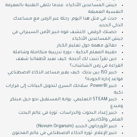
جيش المساعدين الأذكياء: عندما تلتقي التقنية بالمعرفة
النفسية العميقة
حدث في مثل هذا اليوم: رحلة عبر الزمن مع مساعدك
الذكي الجديد
حصنك الرقمي: اكتشف قوة خبير الأمن السيبراني في
جيش المساعدين الأذكياء
حقائق مهمة حول تعليم الكبار
حقيبة المعلم الذكية – دورة تدريبية متكاملة وشاملة
حين تقرأ تنبت لك أجنحة: كيف نعيد لأطفالنا شغف
القراءة في زمن الشاشات؟
خبير ISO بين يديك: كيف يغير مساعد الذكاء الاصطناعي
قواعد إدارة الجودة؟
خبير PowerBI: سلاحك السري لتحويل البيانات إلى قرارات
ذكية
خبير STEAM التعليمي: بوابة المستقبل نحو جيل مبتكر
ومبدع
خبير إعداد البحوث والدراسات: ثورة في عالم البحث
العلمي والأكاديمي
خبير الأورجانون الجديد (Novum Organum)
خبير الإعلام: ثورة الذكاء الاصطناعي في عالم المحتوى