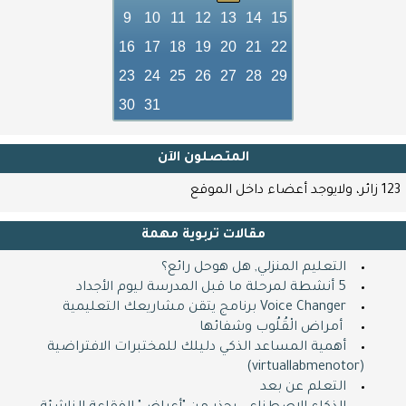
9
10
11
12
13
14
15
16
17
18
19
20
21
22
23
24
25
26
27
28
29
30
31
المتصلون اﻵن
123 زائر، ولايوجد أعضاء داخل الموقع
مقالات تربوية مهمة
التعليم المنزلي, هل هوحل رائع؟
5 أنشطة لمرحلة ما قبل المدرسة ليوم الأجداد
Voice Changer برنامج يتقن مشاريعك التعليمية
​ ​ أمراض الْقُلُوب وشفائها
أهمية المساعد الذكي دليلك للمختبرات الافتراضية
(virtuallabmenotor)
التعلم عن بعد