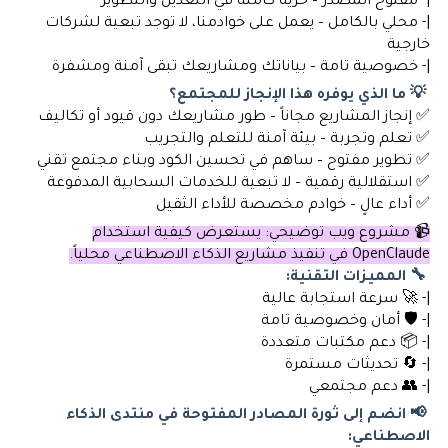
|- مفتوح المصدر – حرية كاملة في التعديل والتطوير
|- محلي بالكامل – يعمل على خوادمنا، لا توجد تبعية لشركات
خارجية
|- خصوصية تامة – بياناتك ومشاريعك تبقى آمنة ومشفرة
💡 ما الذي يوفره هذا الإنجاز للمجتمع؟
✅ إنجاز المشاريع مجاناً – طور مشاريعك دون قيود أو تكاليف
✅ تعلم وتجربة – بيئة آمنة للتعلم والتجريب
✅ تطوير مفتوح – ساهم في تحسين الكود وبناء مجتمع تقني
✅ استقلالية رقمية – لا تبعية للخدمات السحابية المدفوعة
✅ أداء عالٍ – خوادم مخصصة للأداء الثقيل
📹 مشروع ويب توضيحي: يستعرض كيفية استخدام
OpenClaude في تنفيذ مشاريع الذكاء الاصطناعي محلياً.
🔧 المميزات التقنية:
|- 🚀 سرعة استجابة عالية
|- 🛡️ أمان وخصوصية تامة
|- 📦 دعم مكتبات متعددة
|- 🔄 تحديثات مستمرة
|- 👥 دعم مجتمعي
📢 انضم إلى ثورة المصادر المفتوحة في منتدى الذكاء
الاصطناعي: