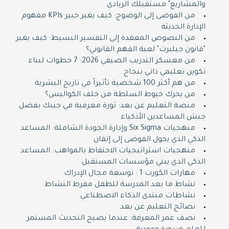
والمشاريع" مستقبلك الريادي
من الفوضى إلى الوضوح: كيف يغير خبير KPIs مفهوم
الإدارة الحديثة
من النصوص المعقدة إلى التفسير البسيط: كيف يغير
"قانون جيلبرت" لعبة الفهم القانوني؟
من معسكر التدريب الصيفي 2026: 7 خطوات لبناء
تكوين تعليمي ذاتي بنجاح
من هم أكثر 100 شخصية تأثيراً في تاريخ البشرية
من يحرك خيوط السلطة من خلف الكواليس؟
منصة التعليم عن بعد: ثورة معرفية في جيبك بفضل
جيش المساعدين الأذكياء
منهجيات Six Sigma وإدارة الجودة الشاملة: المساعد
الذكي الذي يحول الفوضى إلى إتقان
منهجيات استراتيجيات الاحتفاظ بالمواهب: المساعد
الذكي الذي يبني مؤسسات المستقبل
مهارات الكورت 1 : توسعة مجال الإدراك
نشاط ما بعد المدرسة للطفل مفرط النشاط
نشاطات منتدى الذكاء الاصطناعي
نصائح التعليم عن بعد
نصف عمر المعرفة: عندما يصبح التحديث المستمر