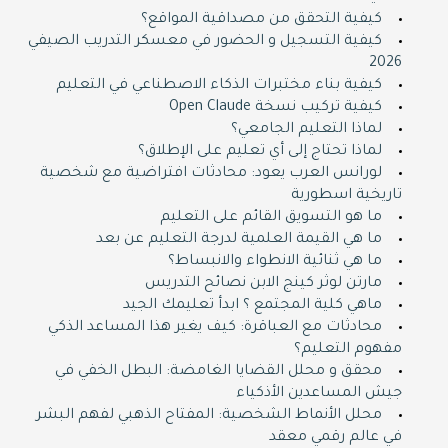
كيفية التحقق من مصداقية المواقع؟
كيفية التسجيل و الحضور في معسكر التدريب الصيفي
2026
كيفية بناء مختبرات الذكاء الاصطناعي في التعليم
كيفية تركيب نسخة Open Claude
لماذا التعليم الجامعي؟
لماذا تحتاج إلى أي تعليم على الإطلاق؟
لورانس العرب يعود: محادثات افتراضية مع شخصية
تاريخية اسطورية
ما هو التسويق القائم على التعليم
ما هي القيمة العلمية لدرجة التعليم عن بعد
ما هي ثنائية الانطواء والانبساط؟
مارتن لوثر كينج الابن نصائح التدريس
ماهي كلية المجتمع ؟ ابدأ تعليمك الجيد
محادثات مع العباقرة: كيف يغير هذا المساعد الذكي
مفهوم التعليم؟
محقق و محلل القضايا الغامضة: البطل الخفي في
جيش المساعدين الأذكياء
محلل الأنماط الشخصية: المفتاح الذهبي لفهم البشر
في عالم رقمي معقد