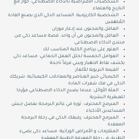
الشخصيات الافتراضية بالذكاء الاصطناعي: حوار مع
التاريخ والعلماء
الشخصية الكاريزمية: المساعد الذكي الذي يصنع القادة
المُلهمين
العاقل والمجنون عند إدغار موران
العاقل والمجنون في آن واحد: قصة مساعد ذكي من
منتدى الذكاء الاصطناعي
العثور على برنامج الكلية المناسب لك
العوامل الخمسة لخلل العمل الجماعي: مساعد ذكي
يكشف نقاط الانهيار ويبني فرقاً ناجحة
القيمة التربوية للألغاز
الكيميائي خبير العناصر والمعادلات الكيميائية: شريكك
الذكي في فك شفرات المادة
المئة الأوائل: عندما يصبح الذكاء الاصطناعي مؤرخا
للعبقرية البشرية
المبرمج المحترف: ثورة في عالم البرمجة بفضل جيش
المساعدين الأذكياء
المبرمج المحترف: رفيقك الذكي في رحلة البرمجة
المعقدة
المتلازمات و الأمراض الوراثية: مساعد ذكي يضيء
الطريق في رحلة المعرفة الطبية المعقدة