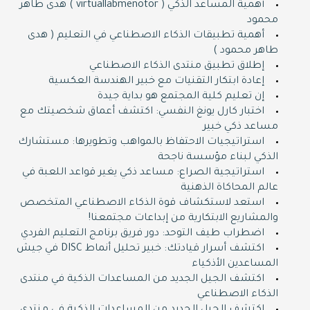
أهمية المساعد الذكي ( virtuallabmenotor ) هدى طاهر
محمود
أهمية تطبيقات الذكاء الاصطناعي في التعليم ( هدى
طاهر محمود )
إطلاق تطبيق منتدى الذكاء الاصطناعي
إعادة ابتكار التقنيات مع خبير الهندسة العكسية
إن تعليم كلية المجتمع هو بداية جيدة
اختبار كارل يونغ النفسي: اكتشف أعماق شخصيتك مع
مساعد ذكي خبير
استراتيجيات الاحتفاظ بالمواهب وتطويرها: مستشارك
الذكي لبناء مؤسسة ناجحة
استراتيجية الصراع: مساعد ذكي يغير قواعد اللعبة في
عالم المحاكاة الذهنية
استعد لاستكشاف قوة الذكاء الاصطناعي المتخصص
والمشاريع الابتكارية من إبداعات مجتمعنا!
اضطراب طيف التوحد: دور فريق برنامج التعليم الفردي
اكتشف أسرار قيادتك: خبير تحليل أنماط DISC في جيش
المساعدين الأذكياء
اكتشف الجيل الجديد من المساعدات الذكية في منتدى
الذكاء الاصطناعي