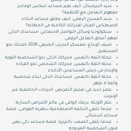
وجه إدارة الأنظمة في العالم الرقمي
سيد التيرمينال: كيف يغير مساعد لينكس كوماندز
مفهوم التعامل مع الأنظمة؟
سيد المسرح الرقمي: كيف يطلق مساعد الذكاء
الاصطناعي العنان لقدراتك الكامنة في الخطابة؟
سيكولوجيا وسائل التواصل الاجتماعي: مساعدك الذكي
لفهم أعماق التفاعل الرقمي
صيف الإبداع: معسكر التدريب الصيفي 2026 نافذتك نحو
المستقبل
عجلة الثقة بالنفس: محركك الذكي نحو الشخصية القوية
عجلة الثقة بالنفس: محركك الشخصي نحو القيادة
والإنجاز في جيش المساعدين الأذكياء
عجلة الثقة بالنفس: مساعدك الذكي لبناء شخصية
واثقة لا تقهر
عصر جديد في تعليم التمريض: الدرجات الجامعية عبر
الإنترنت
علم الأوبئة: درعك الواقي في عالم الأمراض السارية
عندما تلتقي الحكمة الاصطناعية بنظرية الفوضى: قصة
مساعد استثنائي
عندما يلتقي الصمت بالثرثرة: قصة مساعد ذكي يتقن
فنون الشخصية المزدوجة