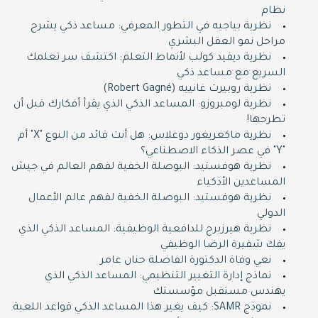
نظام
نظرية بياجيه في التطور المعرفي: مساعد ذكي يشرح
مراحل نمو العقل البشري
نظرية ديفيد كولب لأنماط التعلم: اكتشف سر تعلمك
السريع مع مساعد ذكي
نظرية روبيرت غانييه (Robert Gagné)
نظرية لومبروزو: المساعد الذكي الذي يقرأ أفكارك قبل أن
تطرحها!
نظرية ماكغريغور دوغلاس: هل أنت قائد من النوع "X" أم
"Y" في عصر الذكاء الاصطناعي؟
نظرية هوفستيد: البوصلة الخفية لفهم العالم في جيش
المساعدين الأذكياء
نظرية هوفستيد: البوصلة الخفية لفهم عالم الأعمال
الدولي
نظرية هيرزبرج للدافعية الوظيفية: المساعد الذكي الذي
يفك شفيرة الرضا الوظيفي
نعي وفاة الدكتورة الفاضلة حنان عامر
نماذج إدارة التغيير التنظيمي: المساعد الذكي الذي
يهندس مستقبل مؤسستك
نموذج SAMR: كيف يغير هذا المساعد الذكي قواعد اللعبة