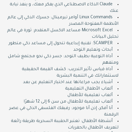
Claude الذكاء الاصطناعي الذي يفكر معك، و ينفذ نيابة
عنك
Linux Commands أوامر تيرمينال: جسرك الذكي إلى عالم
الأنظمة المفتوحة المصدر
Microsoft Excel مساعد الاكسل المتقدم: ثورة في عالم
تحليل البيانات
SCAMPER: تقنية إبداعية تتحول إلى مساعد ذكي متطور
أبحاث وتعليم التوحد
أداة التوعية بطيف التوحد: جسر ذكي نحو مجتمع شامل
ومتفهم
أداة قياس تأثير التدريب: كشف القيمة الحقيقية
لاستثماراتك في التنمية البشرية
أشياء يجب مراعاتها عند اختيار التعليم عن بعد
ألعاب الأطفال التعليمية
ألعاب تعليمية للأطفال
ألعاب تعليمية للأطفال من سن 6 إلى 12 شهرًا
أنا أفكر، إذن أنا موجود: رفيقك الفلسفي الذكي في عصر
الرقمنة
أنشطة الأطفال: تعتبر الحقيبة السحرية طريقة رائعة
لتعريف الأطفال بالحفريات