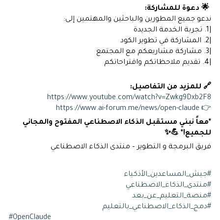
🌟 دعوة للمشاركة:
ندعو جميع المطورين والباحثين والمهتمين إلى:
|1. تجربة الخدمة الجديدة
|2. المشاركة في تطوير الكود
|3. مشاركة مشاريعكم مع المجتمع
|4. تقديم ملاحظاتكم واقتراحاتكم
🔗 للمزيد من التفاصيل:
https://www.youtube.com/watch?v=Zwkg9Dxb2F8
👉 https://www.ai-forum.me/news/open-claude
*معاً نبني مستقبل الذكاء الاصطناعي المفتوح والمجاني
للجميع!* 💪✨
فريق البرمجة و التطوير – منتدى الذكاء الاصطناعي
#جيش_المساعدين_الأذكياء
#منتدى_الذكاء_الاصطناعي
#منصة_التعليم_عن_بعد
#دمج_الذكاء_الاصطناعي_بالتعليم
#OpenClaude