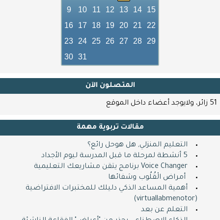
9
10
11
12
13
14
15
16
17
18
19
20
21
22
23
24
25
26
27
28
29
30
31
المتصلون اﻵن
51 زائر، ولايوجد أعضاء داخل الموقع
مقالات تربوية مهمة
التعليم المنزلي, هل هوحل رائع؟
5 أنشطة لمرحلة ما قبل المدرسة ليوم الأجداد
Voice Changer برنامج يتقن مشاريعك التعليمية
​ ​ أمراض الْقُلُوب وشفائها
أهمية المساعد الذكي دليلك للمختبرات الافتراضية
(virtuallabmenotor)
التعلم عن بعد