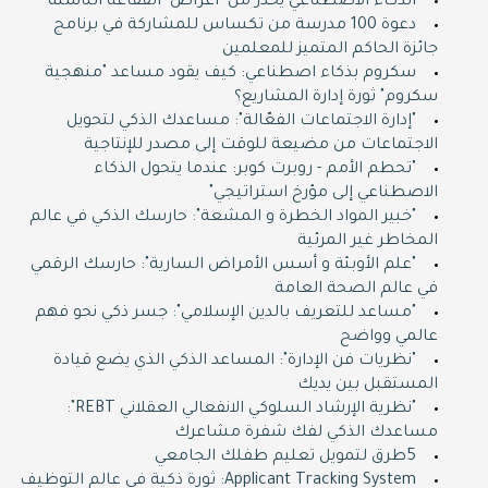
الذكاء الاصطناعي يحذر من "أعراض" الفقاعة الناشئة
دعوة 100 مدرسة من تكساس للمشاركة في برنامج
جائزة الحاكم المتميز للمعلمين
سكروم بذكاء اصطناعي: كيف يقود مساعد "منهجية
سكروم" ثورة إدارة المشاريع؟
"إدارة الاجتماعات الفعّالة": مساعدك الذكي لتحويل
الاجتماعات من مضيعة للوقت إلى مصدر للإنتاجية
"تحطم الأمم - روبرت كوبر: عندما يتحول الذكاء
الاصطناعي إلى مؤرخ استراتيجي"
"خبير المواد الخطرة و المشعة": حارسك الذكي في عالم
المخاطر غير المرئية
"علم الأوبئة و أسس الأمراض السارية": حارسك الرقمي
في عالم الصحة العامة
"مساعد للتعريف بالدين الإسلامي": جسر ذكي نحو فهم
عالمي وواضح
"نظريات فن الإدارة": المساعد الذكي الذي يضع قيادة
المستقبل بين يديك
"نظرية الإرشاد السلوكي الانفعالي العقلاني REBT":
مساعدك الذكي لفك شفرة مشاعرك
5طرق لتمويل تعليم طفلك الجامعي
Applicant Tracking System: ثورة ذكية في عالم التوظيف