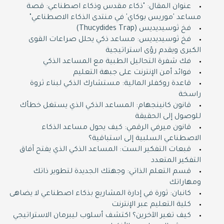
عنوان المقال: "ذكاء مقدس وذكاء اصطناعي: قصة
مساعد 'موريس بوكاي' في منتدى الذكاء الاصطناعي"
فخ ثوسيديديس (Thucydides Trap)
فخ ثوسيديديس: مساعد ذكي يحلل صراعات القوى
الكبرى ويقدم رؤى استراتيجية
فك شفرة التحاليل الطبية مع المساعد الذكي
فوائد أمن الإنترنت على جبهة التعليم
قاعدة روكفلر المالية: مستشارك الذكي لبناء ثروة
راسخة
قانون كانينجهام: المساعد الذكي الذي يستغل خطأك
للوصول إلى الحقيقة
قانون ميرفي الرقمي: كيف يحول مساعد الذكاء
الاصطناعي السلبية إلى استباقية؟
قبعات التفكير الست: المساعد الذكي الذي يفتح آفاق
التفكير المتعدد
قسم التعلم الذاتي: وجهتك الجديدة لتطوير ذاتك
ومهاراتك
كانبان: ثورة في إدارة المشاريع بذكاء اصطناعي لا يضاهى
كلية التعليم عبر الإنترنت
كيف تغير الآخرين؟ اكتشف أسلوب ليبرمان الاستراتيجي