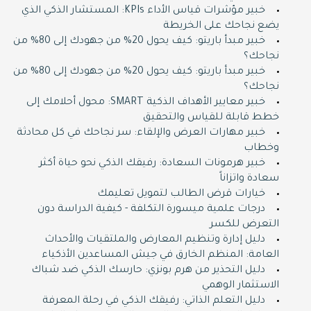
خبير مؤشرات قياس الأداء KPIs: المستشار الذكي الذي
يضع نجاحك على الخريطة
خبير مبدأ باريتو: كيف يحول 20% من جهودك إلى 80% من
نجاحك؟
خبير مبدأ باريتو: كيف يحول 20% من جهودك إلى 80% من
نجاحك؟
خبير معايير الأهداف الذكية SMART: محول أحلامك إلى
خطط قابلة للقياس والتحقيق
خبير مهارات العرض والإلقاء: سر نجاحك في كل محادثة
وخطاب
خبير هرمونات السعادة: رفيقك الذكي نحو حياة أكثر
سعادة واتزاناً
خيارات قرض الطالب لتمويل تعليمك
درجات علمية ميسورة التكلفة - كيفية الدراسة دون
التعرض للكسر
دليل إدارة وتنظيم المعارض والملتقيات والأحداث
العامة: المنظم الخارق في جيش المساعدين الأذكياء
دليل التحذير من هرم بونزي: حارسك الذكي ضد شباك
الاستثمار الوهمي
دليل التعلم الذاتي: رفيقك الذكي في رحلة المعرفة