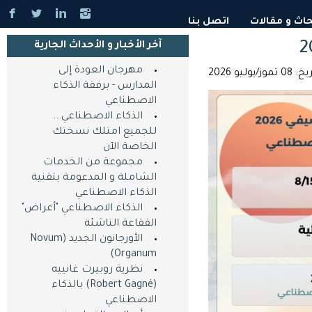
حاث و مقالات
اتصل بنا
آخر اﻷخبار و اﻷحداث الجارية
مهرجان العودة إلى
/يوليو 2026
المدارس - برفقة الذكاء
الاصطناعي
الذكاء الاصطناعي...
للجميع امتلك نسختك
الخاصة اﻵن
مجموعة من الخدمات
الشاملة و المدعومة بتقنية
الذكاء الاصطناعي
الذكاء الاصطناعي "أعراض"
الفقاعة الناشئة
الأورجانون الجديد (Novum
Organum)
نظرية روبيرت غانييه
(Robert Gagné) بالذكاء
الاصطناعي