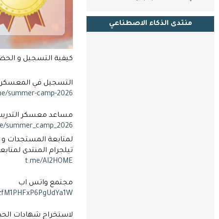
بنا
منتدى الذكاء الاصطناعي
كيفية التسجيل و الحضور في معسكر ا
التسجيل في المعسكر الصيفي 2026 و جميع التفاصيل
me/summer-camp-2026
مساعد معسكر التدريب الصيفي
me/summer_camp_2026
لمتابعة المستجدات و ر
تيلجرام المنتدى لمتاب
t.me/AI2HOME
مجتمع واتس اب
azfM1PHFxP6PgUdYa1W
لاستخراج شهادات الحض