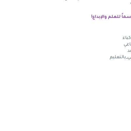
اً للعلم والإبداع!
ياء
اعي
د
_بالتعليم