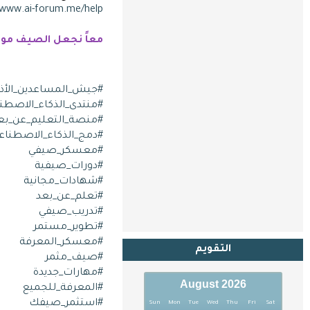
www.ai-forum.me/help
معاً نجعل الصيف موسم
#جيش_المساعدين_الأذك
#منتدى_الذكاء_الاصطن
#منصة_التعليم_عن_بع
#دمج_الذكاء_الاصطناعي
#معسكر_صيفي
#دورات_صيفية
#شهادات_مجانية
#تعلم_عن_بعد
#تدريب_صيفي
#تطوير_مستمر
#معسكر_المعرفة
التقويم
#صيف_مثمر
#مهارات_جديدة
August 2026
#المعرفة_للجميع
#استثمر_صيفك
Sun
Mon
Tue
Wed
Thu
Fri
Sat