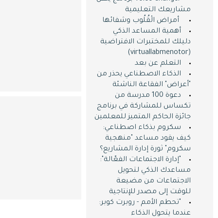
مشاريعك التعليمية
​ ​ أمراض الْقُلُوب وشفائها
أهمية المساعد الذكي
دليلك للمختبرات الافتراضية
(virtuallabmenotor)
التعلم عن بعد
الذكاء الاصطناعي يحذر من
"أعراض" الفقاعة الناشئة
دعوة 100 مدرسة من
تكساس للمشاركة في برنامج
جائزة الحاكم المتميز للمعلمين
سكروم بذكاء اصطناعي:
كيف يقود مساعد "منهجية
سكروم" ثورة إدارة المشاريع؟
"إدارة الاجتماعات الفعّالة":
مساعدك الذكي لتحويل
الاجتماعات من مضيعة
للوقت إلى مصدر للإنتاجية
"تحطم الأمم - روبرت كوبر:
عندما يتحول الذكاء