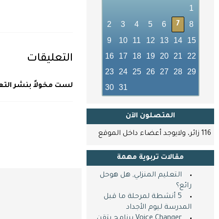
1
2
3
4
5
6
8
7
9
10
11
12
13
14
15
16
17
18
19
20
21
22
التعليقات
23
24
25
26
27
28
29
لست مخولاً بنشر التع
30
31
المتصلون اﻵن
116 زائر، ولايوجد أعضاء داخل الموقع
مقالات تربوية مهمة
التعليم المنزلي, هل هوحل
رائع؟
5 أنشطة لمرحلة ما قبل
المدرسة ليوم الأجداد
Voice Changer برنامج يتقن