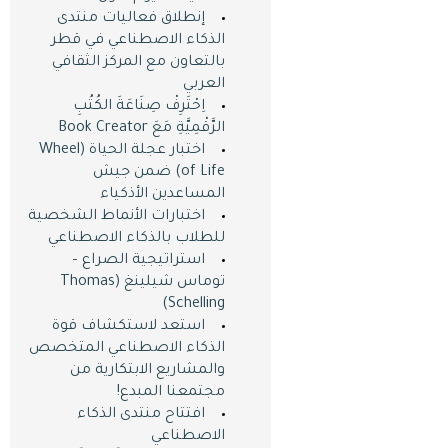
إنطلاق فعاليات منتدى
الذكاء الاصطناعي في قطر
بالتعاون مع المركز الثقافي
العربي
اِحْتَرِفْ صِنَاعَةَ الكُتُبِ
الرَّقْمِيَّةِ مَعَ Book Creator
اختبار عجلة الحياة (Wheel
of Life) ضمن جيش
المساعدين اﻷذكياء
اختبارات اﻷنماط الشخصية
للطلاب بالذكاء الاصطناعي
استراتيجية الصراع –
توماس شيلينغ (Thomas
Schelling)
استعد لاستكشاف قوة
الذكاء الاصطناعي المتخصص
والمشاريع الابتكارية من
مجتمعنا المبدع!
افتتاح منتدى الذكاء
الاصطناعي