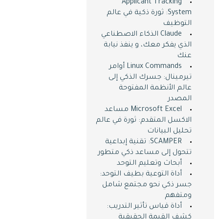
Applicant Tracking
System: ثورة ذكية في عالم
التوظيف
Claude الذكاء الاصطناعي
الذي يفكر معك، و ينفذ نيابة
عنك
Linux Commands أوامر
تيرمينال: جسرك الذكي إلى
عالم الأنظمة المفتوحة
المصدر
Microsoft Excel مساعد
الاكسل المتقدم: ثورة في عالم
تحليل البيانات
SCAMPER: تقنية إبداعية
تتحول إلى مساعد ذكي متطور
أبحاث وتعليم التوحد
أداة التوعية بطيف التوحد:
جسر ذكي نحو مجتمع شامل
ومتفهم
أداة قياس تأثير التدريب:
كشف القيمة الحقيقية