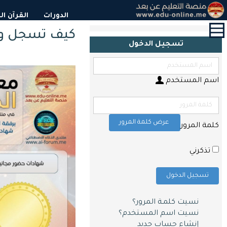
القائمة
الدورات
القرآن ا
الرئيسية
كيف تسجل و ت
تسجيل الدخول
الدورات
القرآن
الكريم
اسم المستخدم
و
التحفيظ
حول
عرض كلمة المرور
كلمة المرور
الشهادات
التعليم
تذكرني
المدرسي
تسجيل الدخول
أبحاث
و
مقالات
نسيت كلمـة المرور؟
نسيت اسم المستخدم؟
اتصل
إنشاء حساب جديد