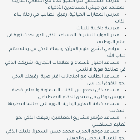
مدربك الشخصي نحو التميز: لقاء مع أخصائي التدريب
المعتمد من جيش المساعدين الأذكياء
مدرس المهارات الحياتية: رفيق الطالب في رحلة بناء
الذات
مدرسة داخلية للبنات
مدير الموارد البشرية: المساعد الذكي الذي يحدث ثورة في
عالم التوظيف
مرافقي لشرح علوم القرآن: رفيقك الذكي في رحلة فهم
كتاب الله
مساعد اختيار الأسماء والعلامات التجارية: شريكك الذكي
في صناعة هوية لا تنسى
مساعد الطلاب مع امتحانات افتراضية: رفيقك الذكي
نحو التفوق الدراسي
مساعد ذكي يجمع بين الكتب السماوية والعلم: قصة
موريس بوكاي في منتدى الذكاء الاصطناعي
مساعد كتابة التقارير الإدارية: الثورة التي طالما انتظرتها
المكاتب
مساعد مؤتمر مشاريع المعلمين: رفيقك الذكي نحو
تعليم مستقبلي
مساعد موقع المدرب محمد حسن السمرة: دليلك الذكي
نحو التميز الشخصي والمهني