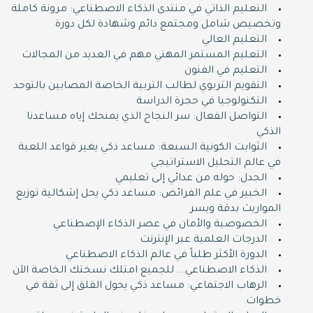
التعليم الذاتي في منتدى الذكاء الاصطناعي: مرونة كاملة
وتخصيص شامل ومجتمع دائم وشهادة لكل دورة
التعليم العالي
التعليم المستمر المهني مهم في العديد من المجالات
التعليم في الفنون
التقويم التربوي لطالب التربية الخاصة المصابين بالتوحد
التكنولوجيا في حجرة الدراسة
التواصل الفعال: سر النجاح الذي يمنحك إياه مساعدنا
الذكي
الثوابت الكونية السبعة: مساعد ذكي يغير قواعد اللعبة
في عالم التحليل الاستراتيجي
الجدل: حوله من عدائي إلى تعليمي
الخبير في علم الفرائض: مساعد ذكي يحل إشكالية توزيع
المواريث بدقة ويسر
الخصوصية والأمان في عصر الذكاء الإصطناعي
الدرجات العلمية عبر الإنترنت
الدورة اﻷكثر طلباً في عالم الذكاء الاصطناعي
الذكاء الاصطناعي... للجميع امتلك نسختك الخاصة اﻵن
الرهاب الاجتماعي: مساعد ذكي يحول القلق إلى ثقة في
خطوات