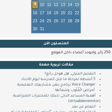
10
11
12
13
14
15
9
16
17
18
19
20
21
22
23
24
25
26
27
28
29
30
31
المتصلون اﻵن
250 زائر، ولايوجد أعضاء داخل الموقع
مقالات تربوية مهمة
التعليم المنزلي, هل هوحل رائع؟
5 أنشطة لمرحلة ما قبل المدرسة ليوم الأجداد
Voice Changer برنامج يتقن مشاريعك التعليمية
​ ​ أمراض الْقُلُوب وشفائها
أهمية المساعد الذكي دليلك للمختبرات الافتراضية
(virtuallabmenotor)
التعلم عن بعد