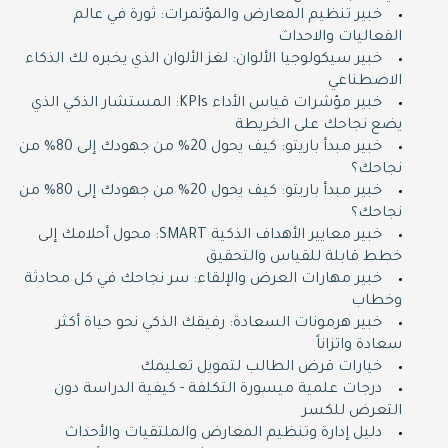
خبير تنظيم المعارض والمؤتمرات: ثورة في عالم
الفعاليات والاحداث
خبير سيكولوجيا الألوان: لغز الألوان الذي يخبره لك الذكاء
الاصطناعي
خبير مؤشرات قياس الأداء KPIs: المستشار الذكي الذي
يضع نجاحك على الخريطة
خبير مبدأ باريتو: كيف يحول 20% من جهودك إلى 80% من
نجاحك؟
خبير مبدأ باريتو: كيف يحول 20% من جهودك إلى 80% من
نجاحك؟
خبير معايير الأهداف الذكية SMART: محول أحلامك إلى
خطط قابلة للقياس والتحقيق
خبير مهارات العرض والإلقاء: سر نجاحك في كل محادثة
وخطاب
خبير هرمونات السعادة: رفيقك الذكي نحو حياة أكثر
سعادة واتزاناً
خيارات قرض الطالب لتمويل تعليمك
درجات علمية ميسورة التكلفة - كيفية الدراسة دون
التعرض للكسر
دليل إدارة وتنظيم المعارض والملتقيات والأحداث