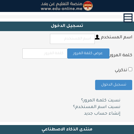
القائمة
الرئيسية
تسجيل الدخول
الدورات
اسم المستخدم
القرآن
الكريم
و
عرض كلمة المرور
كلمة المرور
التحفيظ
حول
تذكرني
الشهادات
تسجيل الدخول
التعليم
المدرسي
نسيت كلمـة المرور؟
أبحاث
نسيت اسم المستخدم؟
و
إنشاء حساب جديد
مقالات
اتصل
منتدى الذكاء الاصطناعي