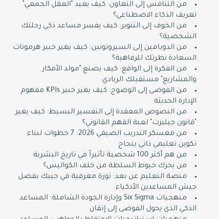
من التنافس إلى التعاون: كيف يعيد "العقل الجمعي"
تعريف الذكاء الاصطناعي؟
من الخوف إلى التنوير: كيف يفسر مساعد ذكي رحلتك
الشخصية؟
من الدوبامين إلى السيروتونين: كيف يغير خبير هرمونات
السعادة نظرتك للرفاهية؟
من الفكرة إلى الواقع: كيف يصنع "مولد الأفكار
والمشاريع" مستقبلك الريادي
من الفوضى إلى الوضوح: كيف يغير خبير KPIs مفهوم
الإدارة الحديثة
من النصوص المعقدة إلى التفسير البسيط: كيف يغير
"قانون جيلبرت" لعبة الفهم القانوني؟
من معسكر التدريب الصيفي 2026: 7 خطوات لبناء
تكوين تعليمي ذاتي بنجاح
من هم أكثر 100 شخصية تأثيراً في تاريخ البشرية
من يحرك خيوط السلطة من خلف الكواليس؟
منصة التعليم عن بعد: ثورة معرفية في جيبك بفضل
جيش المساعدين الأذكياء
منهجيات Six Sigma وإدارة الجودة الشاملة: المساعد
الذكي الذي يحول الفوضى إلى إتقان