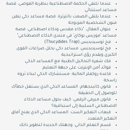
عندما تلتقي الحكمة الاصطناعية بنظرية الفوضى: قصة
مساعد استثنائي
عندما يلتقي الصمت بالثرثرة: قصة مساعد ذكي يتقن
فنون الشخصية المزدوجة
عنوان المقال: "ذكاء مقدس وذكاء اصطناعي: قصة
مساعد 'موريس بوكاي' في منتدى الذكاء الاصطناعي"
فخ ثوسيديديس (Thucydides Trap)
فخ ثوسيديديس: مساعد ذكي يحلل صراعات القوى
الكبرى ويقدم رؤى استراتيجية
فك شفرة التحاليل الطبية مع المساعد الذكي
فوائد أمن الإنترنت على جبهة التعليم
قاعدة روكفلر المالية: مستشارك الذكي لبناء ثروة
راسخة
قانون كانينجهام: المساعد الذكي الذي يستغل خطأك
للوصول إلى الحقيقة
قانون ميرفي الرقمي: كيف يحول مساعد الذكاء
الاصطناعي السلبية إلى استباقية؟
قبعات التفكير الست: المساعد الذكي الذي يفتح آفاق
التفكير المتعدد
قسم التعلم الذاتي: وجهتك الجديدة لتطوير ذاتك