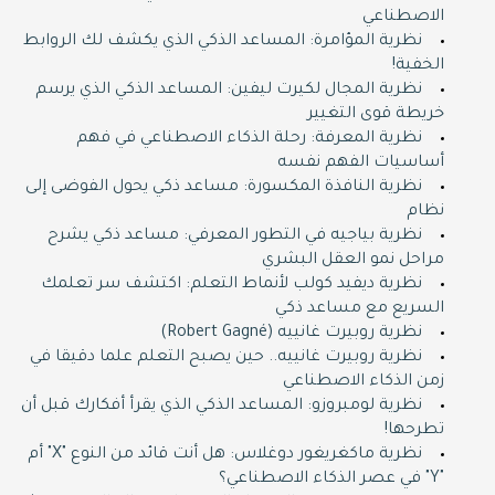
الاصطناعي
نظرية المؤامرة: المساعد الذكي الذي يكشف لك الروابط
الخفية!
نظرية المجال لكيرت ليفين: المساعد الذكي الذي يرسم
خريطة قوى التغيير
نظرية المعرفة: رحلة الذكاء الاصطناعي في فهم
أساسيات الفهم نفسه
نظرية النافذة المكسورة: مساعد ذكي يحول الفوضى إلى
نظام
نظرية بياجيه في التطور المعرفي: مساعد ذكي يشرح
مراحل نمو العقل البشري
نظرية ديفيد كولب لأنماط التعلم: اكتشف سر تعلمك
السريع مع مساعد ذكي
نظرية روبيرت غانييه (Robert Gagné)
نظرية روبيرت غانييه.. حين يصبح التعلم علما دقيقا في
زمن الذكاء الاصطناعي
نظرية لومبروزو: المساعد الذكي الذي يقرأ أفكارك قبل أن
تطرحها!
نظرية ماكغريغور دوغلاس: هل أنت قائد من النوع "X" أم
"Y" في عصر الذكاء الاصطناعي؟