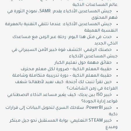
عالم المساعدات الذكية
جيش المساعدين الأذكياء يقدم: SAMR، نموذج الثورة في
فهم المحتوى
جيش المساعدين الأذكياء: عندما تلتقي التقنية بالمعرفة
النفسية العميقة
حدث في مثل هذا اليوم: رحلة عبر الزمن مع مساعدك
الذكي الجديد
حصنك الرقمي: اكتشف قوة خبير الأمن السيبراني في
جيش المساعدين الأذكياء
حقائق مهمة حول تعليم الكبار
حقيبة المعلم الذكية - ضرورة لكل معلم محترف
حقيبة المعلم الذكية – دورة تدريبية متكاملة وشاملة
حين تقرأ تنبت لك أجنحة: كيف نعيد لأطفالنا شغف
القراءة في زمن الشاشات؟
خبير ISO بين يديك: كيف يغير مساعد الذكاء الاصطناعي
قواعد إدارة الجودة؟
خبير PowerBI: سلاحك السري لتحويل البيانات إلى قرارات
ذكية
خبير STEAM التعليمي: بوابة المستقبل نحو جيل مبتكر
ومبدع