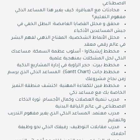
الاصطناعي
محادثات مع العباقرة: كيف يغير هذا المساعد الذكي
مفهوم التعليم؟
محقق و محلل القضايا الغامضة: البطل الخفي في
جيش المساعدين الأذكياء
محلل الأنماط الشخصية: المفتاح الذهبي لفهم البشر
في عالم رقمي معقد
مخطط إيشيكاوا - أسلوب عظمة السمكة: مساعدك
الذكي لحل المشكلات بمنهجية علمية
مخطط بيرت: حجر الزاوية في إدارة المشاريع الذكية
مخطط جانت (Gantt Chart): المساعد الذكي الذي يرسم
زمن نجاح مشروعك
مخطط فين للكفاءة المهنية: اكتشف منطقة التميز
الخاصة بك مع مساعد ذكي
مدرب تنمية العضلات وكمال الأجسام: ثورة الذكاء
الاصطناعي في عالم اللياقة البدنية
مدرب معتمد: المساعد الذكي الذي يغير مفهوم التدريب
والتعليم
مدرب مقابلات التوظيف: رفيقك الذكي نحو وظيفة
أحلامك