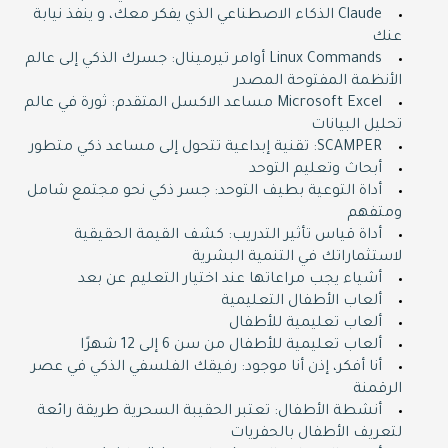
Claude الذكاء الاصطناعي الذي يفكر معك، و ينفذ نيابة
عنك
Linux Commands أوامر تيرمينال: جسرك الذكي إلى عالم
الأنظمة المفتوحة المصدر
Microsoft Excel مساعد الاكسل المتقدم: ثورة في عالم
تحليل البيانات
SCAMPER: تقنية إبداعية تتحول إلى مساعد ذكي متطور
أبحاث وتعليم التوحد
أداة التوعية بطيف التوحد: جسر ذكي نحو مجتمع شامل
ومتفهم
أداة قياس تأثير التدريب: كشف القيمة الحقيقية
لاستثماراتك في التنمية البشرية
أشياء يجب مراعاتها عند اختيار التعليم عن بعد
ألعاب الأطفال التعليمية
ألعاب تعليمية للأطفال
ألعاب تعليمية للأطفال من سن 6 إلى 12 شهرًا
أنا أفكر، إذن أنا موجود: رفيقك الفلسفي الذكي في عصر
الرقمنة
أنشطة الأطفال: تعتبر الحقيبة السحرية طريقة رائعة
لتعريف الأطفال بالحفريات