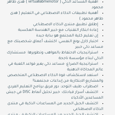
أهمية المساعد الذكي ( virtuallabmenotor ) هدى طاهر
محمود
أهمية تطبيقات الذكاء الاصطناعي في التعليم ( هدى
طاهر محمود )
إطلاق تطبيق منتدى الذكاء الاصطناعي
إعادة ابتكار التقنيات مع خبير الهندسة العكسية
إن تعليم كلية المجتمع هو بداية جيدة
اختبار كارل يونغ النفسي: اكتشف أعماق شخصيتك مع
مساعد ذكي خبير
استراتيجيات الاحتفاظ بالمواهب وتطويرها: مستشارك
الذكي لبناء مؤسسة ناجحة
استراتيجية الصراع: مساعد ذكي يغير قواعد اللعبة في
عالم المحاكاة الذهنية
استعد لاستكشاف قوة الذكاء الاصطناعي المتخصص
والمشاريع الابتكارية من إبداعات مجتمعنا!
اضطراب طيف التوحد: دور فريق برنامج التعليم الفردي
اكتشف أسرار قيادتك: خبير تحليل أنماط DISC في جيش
المساعدين الأذكياء
اكتشف الجيل الجديد من المساعدات الذكية في منتدى
الذكاء الاصطناعي