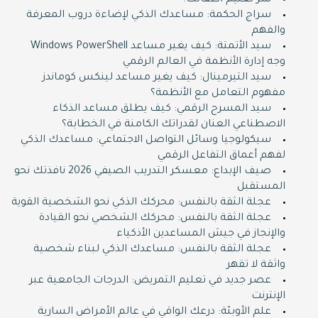
سر تعليم أطفالك!
سراج الحكمة: مساعدك الذكي لإضاءة دروب المعرفة
والفهم
سيد الأتمتة: كيف يغير مساعد Windows PowerShell
وجه إدارة الأنظمة في العالم الرقمي
سيد التيرمينال: كيف يغير مساعد لينكس كوماندز
مفهوم التعامل مع الأنظمة؟
سيد المسرح الرقمي: كيف يطلق مساعد الذكاء
الاصطناعي العنان لقدراتك الكامنة في الخطابة؟
سيكولوجيا وسائل التواصل الاجتماعي: مساعدك الذكي
لفهم أعماق التفاعل الرقمي
صيف الإبداع: معسكر التدريب الصيفي 2026 نافذتك نحو
المستقبل
عجلة الثقة بالنفس: محركك الذكي نحو الشخصية القوية
عجلة الثقة بالنفس: محركك الشخصي نحو القيادة
والإنجاز في جيش المساعدين الأذكياء
عجلة الثقة بالنفس: مساعدك الذكي لبناء شخصية
واثقة لا تقهر
عصر جديد في تعليم التمريض: الدرجات الجامعية عبر
الإنترنت
علم الأوبئة: درعك الواقي في عالم الأمراض السارية