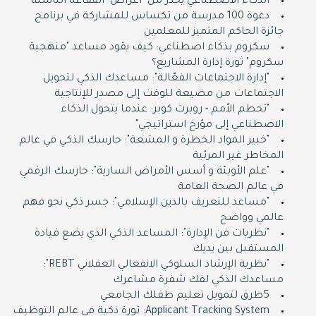
الذكاء الاصطناعي يحذر من "أعراض" الفقاعة الناشئة
دعوة 100 مدرسة من تكساس للمشاركة في برنامج
جائزة الحاكم المتميز للمعلمين
سكروم بذكاء اصطناعي: كيف يقود مساعد "منهجية
سكروم" ثورة إدارة المشاريع؟
"إدارة الاجتماعات الفعّالة": مساعدك الذكي لتحويل
الاجتماعات من مضيعة للوقت إلى مصدر للإنتاجية
"تحطم الأمم - روبرت كوبر: عندما يتحول الذكاء
الاصطناعي إلى مؤرخ استراتيجي"
"خبير المواد الخطرة و المشعة": حارسك الذكي في عالم
المخاطر غير المرئية
"علم الأوبئة و أسس الأمراض السارية": حارسك الرقمي
في عالم الصحة العامة
"مساعد للتعريف بالدين الإسلامي": جسر ذكي نحو فهم
عالمي وواضح
"نظريات فن الإدارة": المساعد الذكي الذي يضع قيادة
المستقبل بين يديك
"نظرية الإرشاد السلوكي الانفعالي العقلاني REBT":
مساعدك الذكي لفك شفرة مشاعرك
5طرق لتمويل تعليم طفلك الجامعي
Applicant Tracking System: ثورة ذكية في عالم التوظيف