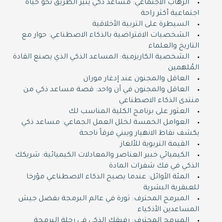
الرهاب الاجتماعي: مساعد ذكي ينير الطريق نحو حياة
اجتماعية أكثر راحة
السيطرة على التربية الأخلاقية
الشخصيات الافتراضية بالذكاء الاصطناعي: حوار مع
التاريخ والعلماء
الشخصية الكاريزمية: المساعد الذكي الذي يصنع القادة
المُلهمين
العاقل والمجنون عند إدغار موران
العاقل والمجنون في آن واحد: قصة مساعد ذكي من
منتدى الذكاء الاصطناعي
العثور على برنامج الكلية المناسب لك
العوامل الخمسة لخلل العمل الجماعي: مساعد ذكي
يكشف نقاط الانهيار ويبني فرقاً ناجحة
القيمة التربوية للألغاز
الكيميائي خبير العناصر والمعادلات الكيميائية: شريكك
الذكي في فك شفرات المادة
المئة الأوائل: عندما يصبح الذكاء الاصطناعي مؤرخا
للعبقرية البشرية
المبرمج المحترف: ثورة في عالم البرمجة بفضل جيش
المساعدين الأذكياء
المبرمج المحترف: رفيقك الذكي في رحلة البرمجة