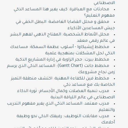
الاصطناعي
محادثات مع العباقرة: كيف يغير هذا المساعد الذكي
مفهوم التعليم؟
محقق و محلل القضايا الغامضة: البطل الخفي في
جيش المساعدين الأذكياء
محلل الأنماط الشخصية: المفتاح الذهبي لفهم البشر
في عالم رقمي معقد
مخطط إيشيكاوا - أسلوب عظمة السمكة: مساعدك
الذكي لحل المشكلات بمنهجية علمية
مخطط بيرت: حجر الزاوية في إدارة المشاريع الذكية
مخطط جانت (Gantt Chart): المساعد الذكي الذي يرسم
زمن نجاح مشروعك
مخطط فين للكفاءة المهنية: اكتشف منطقة التميز
الخاصة بك مع مساعد ذكي
مدرب تنمية العضلات وكمال الأجسام: ثورة الذكاء
الاصطناعي في عالم اللياقة البدنية
مدرب معتمد: المساعد الذكي الذي يغير مفهوم التدريب
والتعليم
مدرب مقابلات التوظيف: رفيقك الذكي نحو وظيفة
أحلامك