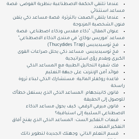
عندما تلتقي الحكمة الاصطناعية بنظرية الفوضى: قصة
مساعد استثنائي
عندما يلتقي الصمت بالثرثرة: قصة مساعد ذكي يتقن
فنون الشخصية المزدوجة
عنوان المقال: "ذكاء مقدس وذكاء اصطناعي: قصة
مساعد 'موريس بوكاي' في منتدى الذكاء الاصطناعي"
فخ ثوسيديديس (Thucydides Trap)
فخ ثوسيديديس: مساعد ذكي يحلل صراعات القوى
الكبرى ويقدم رؤى استراتيجية
فك شفرة التحاليل الطبية مع المساعد الذكي
فوائد أمن الإنترنت على جبهة التعليم
قاعدة روكفلر المالية: مستشارك الذكي لبناء ثروة
راسخة
قانون كانينجهام: المساعد الذكي الذي يستغل خطأك
للوصول إلى الحقيقة
قانون ميرفي الرقمي: كيف يحول مساعد الذكاء
الاصطناعي السلبية إلى استباقية؟
قبعات التفكير الست: المساعد الذكي الذي يفتح آفاق
التفكير المتعدد
قسم التعلم الذاتي: وجهتك الجديدة لتطوير ذاتك