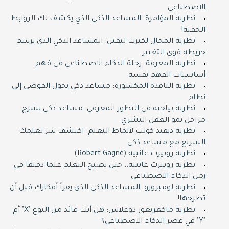
الاصطناعي
نظرية المؤامرة: المساعد الذكي الذي يكشف لك الروابط
الخفية!
نظرية المجال لكيرت ليفين: المساعد الذكي الذي يرسم
خريطة قوى التغيير
نظرية المعرفة: رحلة الذكاء الاصطناعي في فهم
أساسيات الفهم نفسه
نظرية النافذة المكسورة: مساعد ذكي يحول الفوضى إلى
نظام
نظرية بياجيه في التطور المعرفي: مساعد ذكي يشرح
مراحل نمو العقل البشري
نظرية ديفيد كولب لأنماط التعلم: اكتشف سر تعلمك
السريع مع مساعد ذكي
نظرية روبيرت غانييه (Robert Gagné)
نظرية روبيرت غانييه.. حين يصبح التعلم علما دقيقا في
زمن الذكاء الاصطناعي
نظرية لومبروزو: المساعد الذكي الذي يقرأ أفكارك قبل أن
تطرحها!
نظرية ماكغريغور دوغلاس: هل أنت قائد من النوع "X" أم
"Y" في عصر الذكاء الاصطناعي؟