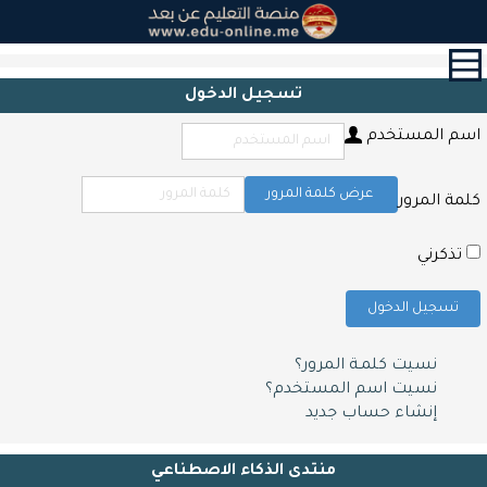
القائمة
الرئيسية
تسجيل الدخول
الدورات
اسم المستخدم
القرآن
الكريم
و
عرض كلمة المرور
كلمة المرور
التحفيظ
حول
تذكرني
الشهادات
تسجيل الدخول
التعليم
المدرسي
نسيت كلمـة المرور؟
أبحاث
نسيت اسم المستخدم؟
و
إنشاء حساب جديد
مقالات
اتصل
منتدى الذكاء الاصطناعي