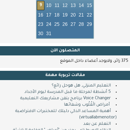
10
11
12
13
14
15
9
16
17
18
19
20
21
22
23
24
25
26
27
28
29
30
31
المتصلون اﻵن
375 زائر، ولايوجد أعضاء داخل الموقع
مقالات تربوية مهمة
التعليم المنزلي, هل هوحل رائع؟
5 أنشطة لمرحلة ما قبل المدرسة ليوم الأجداد
Voice Changer برنامج يتقن مشاريعك التعليمية
​ ​ أمراض الْقُلُوب وشفائها
أهمية المساعد الذكي دليلك للمختبرات الافتراضية
(virtuallabmenotor)
التعلم عن بعد