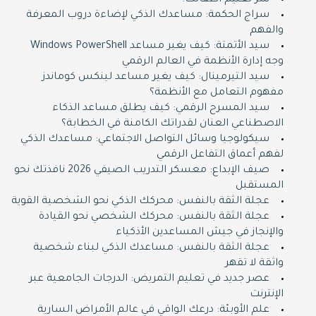
سر تعليم أطفالك!
سراج الحكمة: مساعدك الذكي لإضاءة دروب المعرفة
والفهم
سيد الأتمتة: كيف يغير مساعد Windows PowerShell
وجه إدارة الأنظمة في العالم الرقمي
سيد التيرمينال: كيف يغير مساعد لينكس كوماندز
مفهوم التعامل مع الأنظمة؟
سيد المسرح الرقمي: كيف يطلق مساعد الذكاء
الاصطناعي العنان لقدراتك الكامنة في الخطابة؟
سيكولوجيا وسائل التواصل الاجتماعي: مساعدك الذكي
لفهم أعماق التفاعل الرقمي
صيف الإبداع: معسكر التدريب الصيفي 2026 نافذتك نحو
المستقبل
عجلة الثقة بالنفس: محركك الذكي نحو الشخصية القوية
عجلة الثقة بالنفس: محركك الشخصي نحو القيادة
والإنجاز في جيش المساعدين الأذكياء
عجلة الثقة بالنفس: مساعدك الذكي لبناء شخصية
واثقة لا تقهر
عصر جديد في تعليم التمريض: الدرجات الجامعية عبر
الإنترنت
علم الأوبئة: درعك الواقي في عالم الأمراض السارية