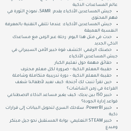
عالم المساعدات الذكية
جيش المساعدين الأذكياء يقدم: SAMR، نموذج الثورة في
فهم المحتوى
جيش المساعدين الأذكياء: عندما تلتقي التقنية بالمعرفة
النفسية العميقة
حدث في مثل هذا اليوم: رحلة عبر الزمن مع مساعدك
الذكي الجديد
حصنك الرقمي: اكتشف قوة خبير الأمن السيبراني في
جيش المساعدين الأذكياء
حقائق مهمة حول تعليم الكبار
حقيبة المعلم الذكية - ضرورة لكل معلم محترف
حقيبة المعلم الذكية – دورة تدريبية متكاملة وشاملة
حين تقرأ تنبت لك أجنحة: كيف نعيد لأطفالنا شغف
القراءة في زمن الشاشات؟
خبير ISO بين يديك: كيف يغير مساعد الذكاء الاصطناعي
قواعد إدارة الجودة؟
خبير PowerBI: سلاحك السري لتحويل البيانات إلى قرارات
ذكية
خبير STEAM التعليمي: بوابة المستقبل نحو جيل مبتكر
ومبدع