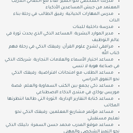
مدربك الشخصي نحو التميز: لقاء مع أخصائي التدريب
المعتمد من جيش المساعدين الأذكياء
مدرس المهارات الحياتية: رفيق الطالب في رحلة بناء
الذات
مدرسة داخلية للبنات
مدير الموارد البشرية: المساعد الذكي الذي يحدث ثورة في
عالم التوظيف
مرافقي لشرح علوم القرآن: رفيقك الذكي في رحلة فهم
كتاب الله
مساعد اختيار الأسماء والعلامات التجارية: شريكك الذكي
في صناعة هوية لا تنسى
مساعد الطلاب مع امتحانات افتراضية: رفيقك الذكي
نحو التفوق الدراسي
مساعد ذكي يجمع بين الكتب السماوية والعلم: قصة
موريس بوكاي في منتدى الذكاء الاصطناعي
مساعد كتابة التقارير الإدارية: الثورة التي طالما انتظرتها
المكاتب
مساعد مؤتمر مشاريع المعلمين: رفيقك الذكي نحو
تعليم مستقبلي
مساعد موقع المدرب محمد حسن السمرة: دليلك الذكي
نحو التميز الشخصي والمهني