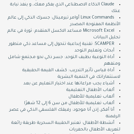
Claude الذكاء الاصطناعي الذي يفكر معك، و ينفذ نيابة
عنك
Linux Commands أوامر تيرمينال: جسرك الذكي إلى عالم
الأنظمة المفتوحة المصدر
Microsoft Excel مساعد الاكسل المتقدم: ثورة في عالم
تحليل البيانات
SCAMPER: تقنية إبداعية تتحول إلى مساعد ذكي متطور
أبحاث وتعليم التوحد
أداة التوعية بطيف التوحد: جسر ذكي نحو مجتمع شامل
ومتفهم
أداة قياس تأثير التدريب: كشف القيمة الحقيقية
لاستثماراتك في التنمية البشرية
أشياء يجب مراعاتها عند اختيار التعليم عن بعد
ألعاب الأطفال التعليمية
ألعاب تعليمية للأطفال
ألعاب تعليمية للأطفال من سن 6 إلى 12 شهرًا
أنا أفكر، إذن أنا موجود: رفيقك الفلسفي الذكي في عصر
الرقمنة
أنشطة الأطفال: تعتبر الحقيبة السحرية طريقة رائعة
لتعريف الأطفال بالحفريات