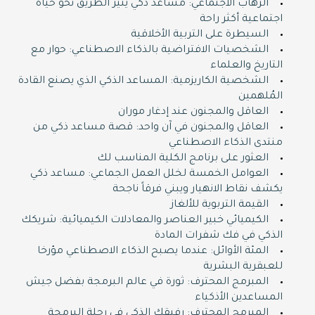
الرهاب الاجتماعي: مساعد ذكي ينير الطريق نحو حياة
اجتماعية أكثر راحة
السيطرة على التربية الأخلاقية
الشخصيات الافتراضية بالذكاء الاصطناعي: حوار مع
التاريخ والعلماء
الشخصية الكاريزمية: المساعد الذكي الذي يصنع القادة
المُلهمين
العاقل والمجنون عند إدغار موران
العاقل والمجنون في آن واحد: قصة مساعد ذكي من
منتدى الذكاء الاصطناعي
العثور على برنامج الكلية المناسب لك
العوامل الخمسة لخلل العمل الجماعي: مساعد ذكي
يكشف نقاط الانهيار ويبني فرقاً ناجحة
القيمة التربوية للألغاز
الكيميائي خبير العناصر والمعادلات الكيميائية: شريكك
الذكي في فك شفرات المادة
المئة الأوائل: عندما يصبح الذكاء الاصطناعي مؤرخا
للعبقرية البشرية
المبرمج المحترف: ثورة في عالم البرمجة بفضل جيش
المساعدين الأذكياء
المبرمج المحترف: رفيقك الذكي في رحلة البرمجة