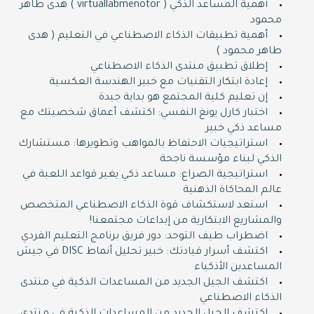
أهمية المساعد الذكي ( virtuallabmenotor ) هدى طاهر
محمود
أهمية تطبيقات الذكاء الاصطناعي في التعليم ( هدى
طاهر محمود )
إطلاق تطبيق منتدى الذكاء الاصطناعي
إعادة ابتكار التقنيات مع خبير الهندسة العكسية
إن تعليم كلية المجتمع هو بداية جيدة
اختبار كارل يونغ النفسي: اكتشف أعماق شخصيتك مع
مساعد ذكي خبير
استراتيجيات الاحتفاظ بالمواهب وتطويرها: مستشارك
الذكي لبناء مؤسسة ناجحة
استراتيجية الصراع: مساعد ذكي يغير قواعد اللعبة في
عالم المحاكاة الذهنية
استعد لاستكشاف قوة الذكاء الاصطناعي المتخصص
والمشاريع الابتكارية من إبداعات مجتمعنا!
اضطراب طيف التوحد: دور فريق برنامج التعليم الفردي
اكتشف أسرار قيادتك: خبير تحليل أنماط DISC في جيش
المساعدين الأذكياء
اكتشف الجيل الجديد من المساعدات الذكية في منتدى
الذكاء الاصطناعي