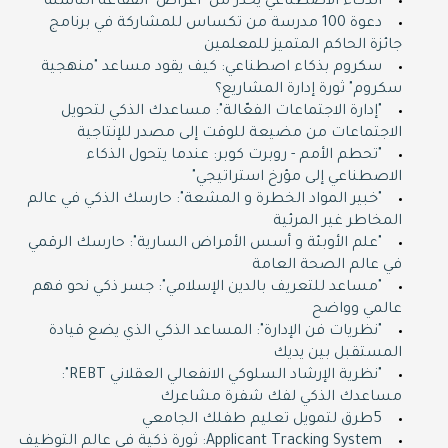
الذكاء الاصطناعي يحذر من "أعراض" الفقاعة الناشئة
دعوة 100 مدرسة من تكساس للمشاركة في برنامج
جائزة الحاكم المتميز للمعلمين
سكروم بذكاء اصطناعي: كيف يقود مساعد "منهجية
سكروم" ثورة إدارة المشاريع؟
"إدارة الاجتماعات الفعّالة": مساعدك الذكي لتحويل
الاجتماعات من مضيعة للوقت إلى مصدر للإنتاجية
"تحطم الأمم - روبرت كوبر: عندما يتحول الذكاء
الاصطناعي إلى مؤرخ استراتيجي"
"خبير المواد الخطرة و المشعة": حارسك الذكي في عالم
المخاطر غير المرئية
"علم الأوبئة و أسس الأمراض السارية": حارسك الرقمي
في عالم الصحة العامة
"مساعد للتعريف بالدين الإسلامي": جسر ذكي نحو فهم
عالمي وواضح
"نظريات فن الإدارة": المساعد الذكي الذي يضع قيادة
المستقبل بين يديك
"نظرية الإرشاد السلوكي الانفعالي العقلاني REBT":
مساعدك الذكي لفك شفرة مشاعرك
5طرق لتمويل تعليم طفلك الجامعي
Applicant Tracking System: ثورة ذكية في عالم التوظيف