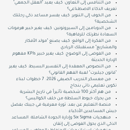
من التنافس إلى التعاون: كيف يعيد "العقل الجمعي"
تعريف الذكاء الاصطناعي؟
من الخوف إلى التنوير: كيف يفسر مساعد ذكي رحلتك
الشخصية؟
من الدوبامين إلى السيروتونين: كيف يغير خبير هرمونات
السعادة نظرتك للرفاهية؟
من الفكرة إلى الواقع: كيف يصنع "مولد الأفكار
والمشاريع" مستقبلك الريادي
من الفوضى إلى الوضوح: كيف يغير خبير KPIs مفهوم
الإدارة الحديثة
من النصوص المعقدة إلى التفسير البسيط: كيف يغير
"قانون جيلبرت" لعبة الفهم القانوني؟
من معسكر التدريب الصيفي 2026: 7 خطوات لبناء
تكوين تعليمي ذاتي بنجاح
من هم أكثر 100 شخصية تأثيراً في تاريخ البشرية
من يحرك خيوط السلطة من خلف الكواليس؟
منصة التعليم عن بعد: ثورة معرفية في جيبك بفضل
جيش المساعدين الأذكياء
منهجيات Six Sigma وإدارة الجودة الشاملة: المساعد
الذكي الذي يحول الفوضى إلى إتقان