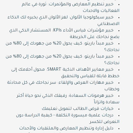
خبير تنظيم المعارض والمؤتمرات: ثورة في عالم
الفعاليات والاحداث
خبير سيكولوجيا الألوان: لغز الألوان الذي يخبره لك الذكاء
الاصطناعي
خبير مؤشرات قياس الأداء KPIs: المستشار الذكي الذي
يضع نجاحك على الخريطة
خبير مبدأ باريتو: كيف يحول 20% من جهودك إلى 80% من
نجاحك؟
خبير مبدأ باريتو: كيف يحول 20% من جهودك إلى 80% من
نجاحك؟
خبير معايير الأهداف الذكية SMART: محول أحلامك إلى
خطط قابلة للقياس والتحقيق
خبير مهارات العرض والإلقاء: سر نجاحك في كل محادثة
وخطاب
خبير هرمونات السعادة: رفيقك الذكي نحو حياة أكثر
سعادة واتزاناً
خيارات قرض الطالب لتمويل تعليمك
درجات علمية ميسورة التكلفة - كيفية الدراسة دون
التعرض للكسر
دليل إدارة وتنظيم المعارض والملتقيات والأحداث