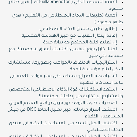
أهمية المساعد الذكي ( virtuallabmenotor ) هدى طاهر
محمود
أهمية تطبيقات الذكاء الاصطناعي في التعليم ( هدى
طاهر محمود )
إطلاق تطبيق منتدى الذكاء الاصطناعي
إعادة ابتكار التقنيات مع خبير الهندسة العكسية
إن تعليم كلية المجتمع هو بداية جيدة
اختبار كارل يونغ النفسي: اكتشف أعماق شخصيتك مع
مساعد ذكي خبير
استراتيجيات الاحتفاظ بالمواهب وتطويرها: مستشارك
الذكي لبناء مؤسسة ناجحة
استراتيجية الصراع: مساعد ذكي يغير قواعد اللعبة في
عالم المحاكاة الذهنية
استعد لاستكشاف قوة الذكاء الاصطناعي المتخصص
والمشاريع الابتكارية من إبداعات مجتمعنا!
اضطراب طيف التوحد: دور فريق برنامج التعليم الفردي
اكتشف أسرار قيادتك: خبير تحليل أنماط DISC في جيش
المساعدين الأذكياء
اكتشف الجيل الجديد من المساعدات الذكية في منتدى
الذكاء الاصطناعي