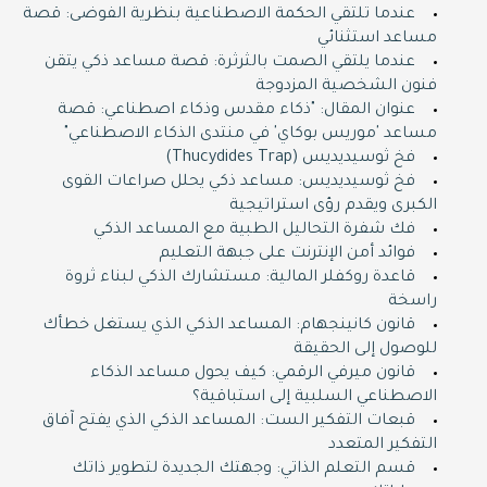
عندما تلتقي الحكمة الاصطناعية بنظرية الفوضى: قصة
مساعد استثنائي
عندما يلتقي الصمت بالثرثرة: قصة مساعد ذكي يتقن
فنون الشخصية المزدوجة
عنوان المقال: "ذكاء مقدس وذكاء اصطناعي: قصة
مساعد 'موريس بوكاي' في منتدى الذكاء الاصطناعي"
فخ ثوسيديديس (Thucydides Trap)
فخ ثوسيديديس: مساعد ذكي يحلل صراعات القوى
الكبرى ويقدم رؤى استراتيجية
فك شفرة التحاليل الطبية مع المساعد الذكي
فوائد أمن الإنترنت على جبهة التعليم
قاعدة روكفلر المالية: مستشارك الذكي لبناء ثروة
راسخة
قانون كانينجهام: المساعد الذكي الذي يستغل خطأك
للوصول إلى الحقيقة
قانون ميرفي الرقمي: كيف يحول مساعد الذكاء
الاصطناعي السلبية إلى استباقية؟
قبعات التفكير الست: المساعد الذكي الذي يفتح آفاق
التفكير المتعدد
قسم التعلم الذاتي: وجهتك الجديدة لتطوير ذاتك