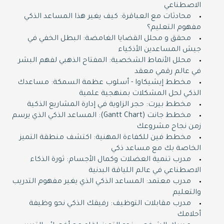
الاصطناعي
محادثات مع العباقرة: كيف يغير هذا المساعد الذكي
مفهوم التعليم؟
محقق و محلل القضايا الغامضة: البطل الخفي في
جيش المساعدين الأذكياء
محلل الأنماط الشخصية: المفتاح الذهبي لفهم البشر
في عالم رقمي معقد
مخطط إيشيكاوا - أسلوب عظمة السمكة: مساعدك
الذكي لحل المشكلات بمنهجية علمية
مخطط بيرت: حجر الزاوية في إدارة المشاريع الذكية
مخطط جانت (Gantt Chart): المساعد الذكي الذي يرسم
زمن نجاح مشروعك
مخطط فين للكفاءة المهنية: اكتشف منطقة التميز
الخاصة بك مع مساعد ذكي
مدرب تنمية العضلات وكمال الأجسام: ثورة الذكاء
الاصطناعي في عالم اللياقة البدنية
مدرب معتمد: المساعد الذكي الذي يغير مفهوم التدريب
والتعليم
مدرب مقابلات التوظيف: رفيقك الذكي نحو وظيفة
أحلامك