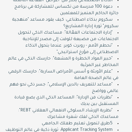
الذكاء الاصطناعي يحذر من "أعراض" الفقاعة الناشئة
دعوة 100 مدرسة من تكساس للمشاركة في برنامج
جائزة الحاكم المتميز للمعلمين
سكروم بذكاء اصطناعي: كيف يقود مساعد "منهجية
سكروم" ثورة إدارة المشاريع؟
"إدارة الاجتماعات الفعّالة": مساعدك الذكي لتحويل
الاجتماعات من مضيعة للوقت إلى مصدر للإنتاجية
"تحطم الأمم - روبرت كوبر: عندما يتحول الذكاء
الاصطناعي إلى مؤرخ استراتيجي"
"خبير المواد الخطرة و المشعة": حارسك الذكي في عالم
المخاطر غير المرئية
"علم الأوبئة و أسس الأمراض السارية": حارسك الرقمي
في عالم الصحة العامة
"مساعد للتعريف بالدين الإسلامي": جسر ذكي نحو فهم
عالمي وواضح
"نظريات فن الإدارة": المساعد الذكي الذي يضع قيادة
المستقبل بين يديك
"نظرية الإرشاد السلوكي الانفعالي العقلاني REBT":
مساعدك الذكي لفك شفرة مشاعرك
5طرق لتمويل تعليم طفلك الجامعي
Applicant Tracking System: ثورة ذكية في عالم التوظيف