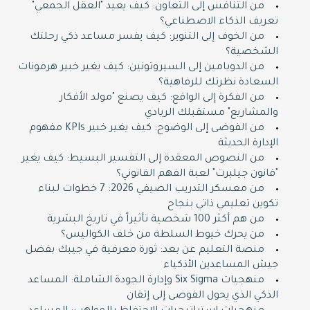
من التنافس إلى التعاون: كيف يعيد "العقل الجمعي"
تعريف الذكاء الاصطناعي؟
من الخوف إلى التنوير: كيف يفسر مساعد ذكي رحلتك
الشخصية؟
من الدوبامين إلى السيروتونين: كيف يغير خبير هرمونات
السعادة نظرتك للرفاهية؟
من الفكرة إلى الواقع: كيف يصنع "مولد الأفكار
والمشاريع" مستقبلك الريادي
من الفوضى إلى الوضوح: كيف يغير خبير KPIs مفهوم
الإدارة الحديثة
من النصوص المعقدة إلى التفسير البسيط: كيف يغير
"قانون جيلبرت" لعبة الفهم القانوني؟
من معسكر التدريب الصيفي 2026: 7 خطوات لبناء
تكوين تعليمي ذاتي بنجاح
من هم أكثر 100 شخصية تأثيراً في تاريخ البشرية
من يحرك خيوط السلطة من خلف الكواليس؟
منصة التعليم عن بعد: ثورة معرفية في جيبك بفضل
جيش المساعدين الأذكياء
منهجيات Six Sigma وإدارة الجودة الشاملة: المساعد
الذكي الذي يحول الفوضى إلى إتقان