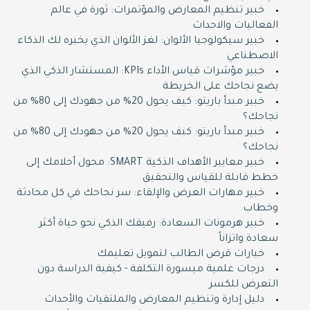
خبير تنظيم المعارض والمؤتمرات: ثورة في عالم
الفعاليات والاحداث
خبير سيكولوجيا الألوان: لغز الألوان الذي يخبره لك الذكاء
الاصطناعي
خبير مؤشرات قياس الأداء KPIs: المستشار الذكي الذي
يضع نجاحك على الخريطة
خبير مبدأ باريتو: كيف يحول 20% من جهودك إلى 80% من
نجاحك؟
خبير مبدأ باريتو: كيف يحول 20% من جهودك إلى 80% من
نجاحك؟
خبير معايير الأهداف الذكية SMART: محول أحلامك إلى
خطط قابلة للقياس والتحقيق
خبير مهارات العرض والإلقاء: سر نجاحك في كل محادثة
وخطاب
خبير هرمونات السعادة: رفيقك الذكي نحو حياة أكثر
سعادة واتزاناً
خيارات قرض الطالب لتمويل تعليمك
درجات علمية ميسورة التكلفة - كيفية الدراسة دون
التعرض للكسر
دليل إدارة وتنظيم المعارض والملتقيات والأحداث