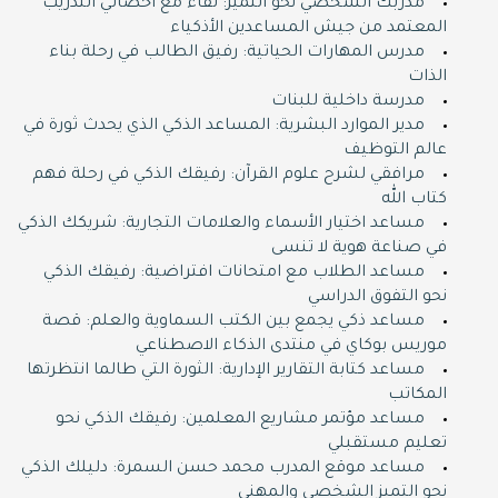
مدربك الشخصي نحو التميز: لقاء مع أخصائي التدريب
المعتمد من جيش المساعدين الأذكياء
مدرس المهارات الحياتية: رفيق الطالب في رحلة بناء
الذات
مدرسة داخلية للبنات
مدير الموارد البشرية: المساعد الذكي الذي يحدث ثورة في
عالم التوظيف
مرافقي لشرح علوم القرآن: رفيقك الذكي في رحلة فهم
كتاب الله
مساعد اختيار الأسماء والعلامات التجارية: شريكك الذكي
في صناعة هوية لا تنسى
مساعد الطلاب مع امتحانات افتراضية: رفيقك الذكي
نحو التفوق الدراسي
مساعد ذكي يجمع بين الكتب السماوية والعلم: قصة
موريس بوكاي في منتدى الذكاء الاصطناعي
مساعد كتابة التقارير الإدارية: الثورة التي طالما انتظرتها
المكاتب
مساعد مؤتمر مشاريع المعلمين: رفيقك الذكي نحو
تعليم مستقبلي
مساعد موقع المدرب محمد حسن السمرة: دليلك الذكي
نحو التميز الشخصي والمهني