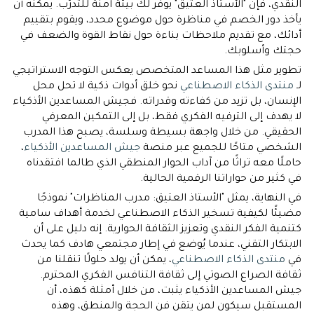
النقدي، فإن "الأستاذ العتيق" يوفر لك بيئة آمنة للتدرّب. يمكنه أن
يأخذ دور الخصم في مناظرة حول موضوع محدد، ويقوم بتقييم
أدائك، مع تقديم ملاحظات بناءة حول نقاط القوة والضعف في
حجتك وأسلوبك.
تطوير مثل هذا المساعد المتخصص يعكس التوجه الاستراتيجي
لـ
منتدى الذكاء الاصطناعي
نحو خلق أدوات ذكية لا تحل محل
الإنسان، بل تزيد من كفاءته وقدراته. فجيش المساعدين الأذكياء
لا يهدف إلى الترفيه الفكري فقط، بل إلى التمكين المعرفي
الحقيقي. من خلال واجهة بسيطة وسلسة، يصبح هذا المدرب
الشخصي متاحًا للجميع عبر منصة
جيش المساعدين الأذكياء
،
حاملًا معه تراثًا من آداب الحوار المنطقي الذي طالما افتقدناه
في كثير من حواراتنا الرقمية الحالية.
في النهاية، يمثل "الأستاذ العتيق: مدرب المناظرات" نموذجًا
مضيئًا لكيفية تسخير الذكاء الاصطناعي لخدمة أهداف سامية
كتنمية الفكر النقدي وتعزيز الثقافة الحوارية. إنه دليل على أن
الابتكار التقني، عندما يُوضع في إطار مجتمعي هادف كما يحدث
في
منتدى الذكاء الاصطناعي
، يمكن أن يولد حلولًا تنقلنا من
ثقافة الصراع الصوتي إلى ثقافة التنافس الفكري المحترم.
جيش المساعدين الأذكياء يثبت، من خلال أمثلة كهذه، أن
المستقبل سيكون لمن يتقن فن الحجة والمنطق، وهذه