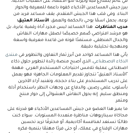
في عالم يتسارع فيه وتيرتنا نحو الاعتماد على التقنيات الذكية،
يبرز جيش المساعدين الأذكياء كقوة داعمة للمعرفة والحوار
البناء. وفي قلب هذا الجيش المتقدم، يقف مساعد فريد من
نوعه، يحمل اسمًا يوحي بالحكمة والعمق:
الأستاذ العتيق:
مدرب المناظرات
. هذا المساعد ليس مجرد أداة رقمية عابرة، بل
هو مرشد افتراضي صُمم خصيصًا لصقل مهارات النقاش
والجدال المنطقي، مستمدًا قوته من قاعدة معرفية واسعة
ومنهجية تحليلية دقيقة.
يأتي هذا المساعد كواحد من أبرز ثمار التعاون والتطوير في
منتدى
الذكاء الاصطناعي
، الذي أصبح منصة رائدة لتطوير حلول ذكاء
اصطناعي عملية تلامس احتياجات المستخدم العربي. مهمة
"الأستاذ العتيق" تتجاوز تقديم المعلومات الجاهزة؛ فهو يعمل
على تدريب المستخدم على بناء حججه، وتفنيد آراء الآخرين
بأسلوب علمي رصين، والدفاع عن وجهات النظر باستخدام أدلة
ومنطق سليم. إنه يحول النقاش العشوائي إلى حوار منتج
ومثمر.
ما يميز هذا العضو من جيش المساعدين الأذكياء هو قدرته على
محاكاة سيناريوهات مناظرة متعددة المستويات. سواء كنت
طالبًا تستعد لمنافسة أكاديمية، أو محترفًا تريد تحسين
مهارات الإقناع في عملك، أو حتى فردًا مهتمًا بتنمية فكره