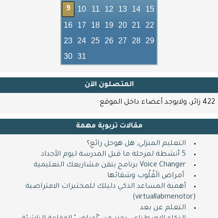
10
11
12
13
14
15
9
16
17
18
19
20
21
22
23
24
25
26
27
28
29
30
31
المتصلون اﻵن
422 زائر، ولايوجد أعضاء داخل الموقع
مقالات تربوية مهمة
التعليم المنزلي, هل هوحل رائع؟
5 أنشطة لمرحلة ما قبل المدرسة ليوم الأجداد
Voice Changer برنامج يتقن مشاريعك التعليمية
​ ​ أمراض الْقُلُوب وشفائها
أهمية المساعد الذكي دليلك للمختبرات الافتراضية
(virtuallabmenotor)
التعلم عن بعد