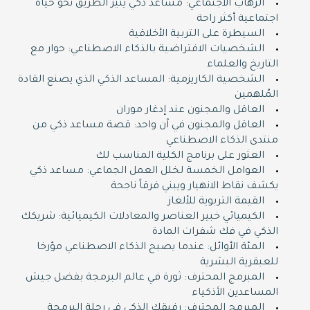
الرهاب الاجتماعي: مساعد ذكي ينير الطريق نحو حياة
اجتماعية أكثر راحة
السيطرة على التربية الأخلاقية
الشخصيات الافتراضية بالذكاء الاصطناعي: حوار مع
التاريخ والعلماء
الشخصية الكاريزمية: المساعد الذكي الذي يصنع القادة
المُلهمين
العاقل والمجنون عند إدغار موران
العاقل والمجنون في آن واحد: قصة مساعد ذكي من
منتدى الذكاء الاصطناعي
العثور على برنامج الكلية المناسب لك
العوامل الخمسة لخلل العمل الجماعي: مساعد ذكي
يكشف نقاط الانهيار ويبني فرقاً ناجحة
القيمة التربوية للألغاز
الكيميائي خبير العناصر والمعادلات الكيميائية: شريكك
الذكي في فك شفرات المادة
المئة الأوائل: عندما يصبح الذكاء الاصطناعي مؤرخا
للعبقرية البشرية
المبرمج المحترف: ثورة في عالم البرمجة بفضل جيش
المساعدين الأذكياء
المبرمج المحترف: رفيقك الذكي في رحلة البرمجة