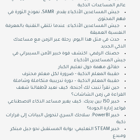
عالم المساعدات الذكية
جيش المساعدين الأذكياء يقدم: SAMR، نموذج الثورة في
فهم المحتوى
جيش المساعدين الأذكياء: عندما تلتقي التقنية بالمعرفة
النفسية العميقة
حدث في مثل هذا اليوم: رحلة عبر الزمن مع مساعدك
الذكي الجديد
حصنك الرقمي: اكتشف قوة خبير الأمن السيبراني في
جيش المساعدين الأذكياء
حقائق مهمة حول تعليم الكبار
حقيبة المعلم الذكية - ضرورة لكل معلم محترف
حقيبة المعلم الذكية – دورة تدريبية متكاملة وشاملة
حين تقرأ تنبت لك أجنحة: كيف نعيد لأطفالنا شغف
القراءة في زمن الشاشات؟
خبير ISO بين يديك: كيف يغير مساعد الذكاء الاصطناعي
قواعد إدارة الجودة؟
خبير PowerBI: سلاحك السري لتحويل البيانات إلى قرارات
ذكية
خبير STEAM التعليمي: بوابة المستقبل نحو جيل مبتكر
ومبدع