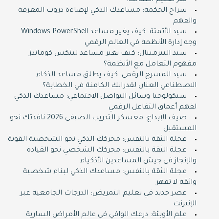
سر تعليم أطفالك!
سراج الحكمة: مساعدك الذكي لإضاءة دروب المعرفة
والفهم
سيد الأتمتة: كيف يغير مساعد Windows PowerShell
وجه إدارة الأنظمة في العالم الرقمي
سيد التيرمينال: كيف يغير مساعد لينكس كوماندز
مفهوم التعامل مع الأنظمة؟
سيد المسرح الرقمي: كيف يطلق مساعد الذكاء
الاصطناعي العنان لقدراتك الكامنة في الخطابة؟
سيكولوجيا وسائل التواصل الاجتماعي: مساعدك الذكي
لفهم أعماق التفاعل الرقمي
صيف الإبداع: معسكر التدريب الصيفي 2026 نافذتك نحو
المستقبل
عجلة الثقة بالنفس: محركك الذكي نحو الشخصية القوية
عجلة الثقة بالنفس: محركك الشخصي نحو القيادة
والإنجاز في جيش المساعدين الأذكياء
عجلة الثقة بالنفس: مساعدك الذكي لبناء شخصية
واثقة لا تقهر
عصر جديد في تعليم التمريض: الدرجات الجامعية عبر
الإنترنت
علم الأوبئة: درعك الواقي في عالم الأمراض السارية