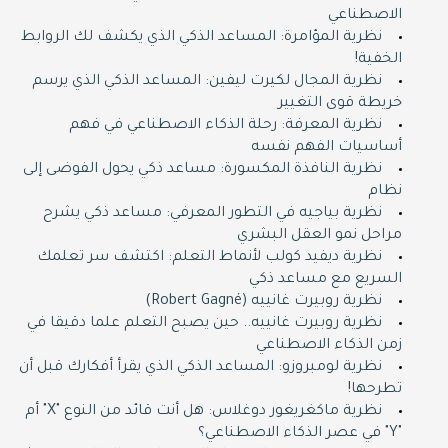
الاصطناعي
نظرية المؤامرة: المساعد الذكي الذي يكشف لك الروابط
الخفية!
نظرية المجال لكيرت ليفين: المساعد الذكي الذي يرسم
خريطة قوى التغيير
نظرية المعرفة: رحلة الذكاء الاصطناعي في فهم
أساسيات الفهم نفسه
نظرية النافذة المكسورة: مساعد ذكي يحول الفوضى إلى
نظام
نظرية بياجيه في التطور المعرفي: مساعد ذكي يشرح
مراحل نمو العقل البشري
نظرية ديفيد كولب لأنماط التعلم: اكتشف سر تعلمك
السريع مع مساعد ذكي
نظرية روبيرت غانييه (Robert Gagné)
نظرية روبيرت غانييه.. حين يصبح التعلم علما دقيقا في
زمن الذكاء الاصطناعي
نظرية لومبروزو: المساعد الذكي الذي يقرأ أفكارك قبل أن
تطرحها!
نظرية ماكغريغور دوغلاس: هل أنت قائد من النوع "X" أم
"Y" في عصر الذكاء الاصطناعي؟