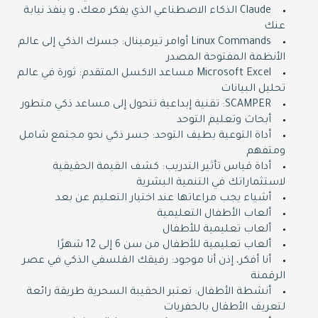
Claude الذكاء الاصطناعي الذي يفكر معك، و ينفذ نيابة
عنك
Linux Commands أوامر تيرمينال: جسرك الذكي إلى عالم
الأنظمة المفتوحة المصدر
Microsoft Excel مساعد الاكسل المتقدم: ثورة في عالم
تحليل البيانات
SCAMPER: تقنية إبداعية تتحول إلى مساعد ذكي متطور
أبحاث وتعليم التوحد
أداة التوعية بطيف التوحد: جسر ذكي نحو مجتمع شامل
ومتفهم
أداة قياس تأثير التدريب: كشف القيمة الحقيقية
لاستثماراتك في التنمية البشرية
أشياء يجب مراعاتها عند اختيار التعليم عن بعد
ألعاب الأطفال التعليمية
ألعاب تعليمية للأطفال
ألعاب تعليمية للأطفال من سن 6 إلى 12 شهرًا
أنا أفكر، إذن أنا موجود: رفيقك الفلسفي الذكي في عصر
الرقمنة
أنشطة الأطفال: تعتبر الحقيبة السحرية طريقة رائعة
لتعريف الأطفال بالحفريات