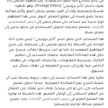
في عالم يتسارع فيه تطور التكنولوجيا، يبرز مفهوم تعليمي رائد
يعرف باسم "تأثير بروتيجي" (Protégé Effect)، وهو ظاهرة
نفسية وتعليمية تؤكد أن الفرد يتعلم بشكل أعمق وأكثر فعالية
عندما يضع نفسه في موقع المعلم. اليوم، يتبنى هذا المفهوم
ثورة جديدة عبر مساعد ذكي مبتكر ينتمي إلى
جيش المساعدين
الأذكياء
، مصمم خصيصا لتحويل المستخدم من متلق سلبي إلى
معلم نشط.
هذا المساعد، الذي يحمل اسم "تأثير بروتيجي"، ليس مجرد أداة
للإجابة على الأسئلة. إنه محفز تعليمي ذكي يشجعك على شرح
المفاهيم المعقدة له، كما لو كنت تدرسها لطالب مبتدئ. من
خلال هذه المحاكاة التفاعلية، يدفعك المساعد إلى تنظيم
أفكارك، وتبسيط المعلومات، واكتشاف الفجوات في فهمك
الخاص، مما يؤدي إلى ترسيخ المعرفة في ذهنك بشكل غير
مسبوق.
فكرة عمل هذا المساعد تستند إلى بحوث تربوية رصينة تثبت أن
عملية الشرح تعزز المعالجة المعرفية. عندما تحاول تعليم
مساعد ذكي، حتى لو كان برمجيا، فإنك تجبر عقلك على الانتقال
من الفهم السطحي إلى الإتقان العميق. هذا بالضبط ما يوفره
هذا العضو المميز في
جيش المساعدين الأذكياء
، حيث يصبح
التعلم نشاطا تفاعليا ومستمرا.