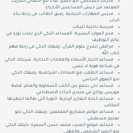
مدربك الشخصي نحو التميز: لقاء مع أخصائي التدريب
المعتمد من جيش المساعدين الأذكياء
مدرس المهارات الحياتية: رفيق الطالب في رحلة بناء
الذات
مدرسة داخلية للبنات
مدير الموارد البشرية: المساعد الذكي الذي يحدث ثورة في
عالم التوظيف
مرافقي لشرح علوم القرآن: رفيقك الذكي في رحلة فهم
كتاب الله
مساعد اختيار الأسماء والعلامات التجارية: شريكك الذكي
في صناعة هوية لا تنسى
مساعد الطلاب مع امتحانات افتراضية: رفيقك الذكي
نحو التفوق الدراسي
مساعد ذكي يجمع بين الكتب السماوية والعلم: قصة
موريس بوكاي في منتدى الذكاء الاصطناعي
مساعد كتابة التقارير الإدارية: الثورة التي طالما انتظرتها
المكاتب
مساعد مؤتمر مشاريع المعلمين: رفيقك الذكي نحو
تعليم مستقبلي
مساعد موقع المدرب محمد حسن السمرة: دليلك الذكي
نحو التميز الشخصي والمهني