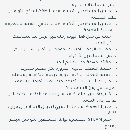
عالم المساعدات الذكية
جيش المساعدين الأذكياء يقدم: SAMR، نموذج الثورة في
فهم المحتوى
جيش المساعدين الأذكياء: عندما تلتقي التقنية بالمعرفة
النفسية العميقة
حدث في مثل هذا اليوم: رحلة عبر الزمن مع مساعدك
الذكي الجديد
حصنك الرقمي: اكتشف قوة خبير الأمن السيبراني في
جيش المساعدين الأذكياء
حقائق مهمة حول تعليم الكبار
حقيبة المعلم الذكية - ضرورة لكل معلم محترف
حقيبة المعلم الذكية – دورة تدريبية متكاملة وشاملة
حين تقرأ تنبت لك أجنحة: كيف نعيد لأطفالنا شغف
القراءة في زمن الشاشات؟
خبير ISO بين يديك: كيف يغير مساعد الذكاء الاصطناعي
قواعد إدارة الجودة؟
خبير PowerBI: سلاحك السري لتحويل البيانات إلى قرارات
ذكية
خبير STEAM التعليمي: بوابة المستقبل نحو جيل مبتكر
ومبدع