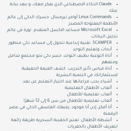
Claude الذكاء الاصطناعي الذي يفكر معك، و ينفذ نيابة
عنك
Linux Commands أوامر تيرمينال: جسرك الذكي إلى عالم
الأنظمة المفتوحة المصدر
Microsoft Excel مساعد الاكسل المتقدم: ثورة في عالم
تحليل البيانات
SCAMPER: تقنية إبداعية تتحول إلى مساعد ذكي متطور
أبحاث وتعليم التوحد
أداة التوعية بطيف التوحد: جسر ذكي نحو مجتمع شامل
ومتفهم
أداة قياس تأثير التدريب: كشف القيمة الحقيقية
لاستثماراتك في التنمية البشرية
أشياء يجب مراعاتها عند اختيار التعليم عن بعد
ألعاب الأطفال التعليمية
ألعاب تعليمية للأطفال
ألعاب تعليمية للأطفال من سن 6 إلى 12 شهرًا
أنا أفكر، إذن أنا موجود: رفيقك الفلسفي الذكي في عصر
الرقمنة
أنشطة الأطفال: تعتبر الحقيبة السحرية طريقة رائعة
لتعريف الأطفال بالحفريات