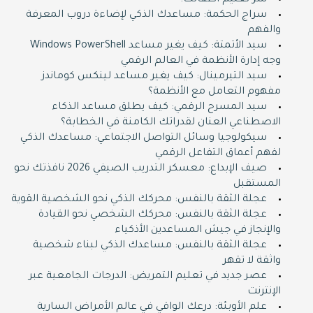
سر تعليم أطفالك!
سراج الحكمة: مساعدك الذكي لإضاءة دروب المعرفة
والفهم
سيد الأتمتة: كيف يغير مساعد Windows PowerShell
وجه إدارة الأنظمة في العالم الرقمي
سيد التيرمينال: كيف يغير مساعد لينكس كوماندز
مفهوم التعامل مع الأنظمة؟
سيد المسرح الرقمي: كيف يطلق مساعد الذكاء
الاصطناعي العنان لقدراتك الكامنة في الخطابة؟
سيكولوجيا وسائل التواصل الاجتماعي: مساعدك الذكي
لفهم أعماق التفاعل الرقمي
صيف الإبداع: معسكر التدريب الصيفي 2026 نافذتك نحو
المستقبل
عجلة الثقة بالنفس: محركك الذكي نحو الشخصية القوية
عجلة الثقة بالنفس: محركك الشخصي نحو القيادة
والإنجاز في جيش المساعدين الأذكياء
عجلة الثقة بالنفس: مساعدك الذكي لبناء شخصية
واثقة لا تقهر
عصر جديد في تعليم التمريض: الدرجات الجامعية عبر
الإنترنت
علم الأوبئة: درعك الواقي في عالم الأمراض السارية