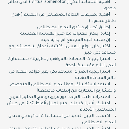
أهمية المساعد الذكي ( virtuallabmenotor ) هدى طاهر
محمود
أهمية تطبيقات الذكاء الاصطناعي في التعليم ( هدى
طاهر محمود )
إطلاق تطبيق منتدى الذكاء الاصطناعي
إعادة ابتكار التقنيات مع خبير الهندسة العكسية
إن تعليم كلية المجتمع هو بداية جيدة
اختبار كارل يونغ النفسي: اكتشف أعماق شخصيتك مع
مساعد ذكي خبير
استراتيجيات الاحتفاظ بالمواهب وتطويرها: مستشارك
الذكي لبناء مؤسسة ناجحة
استراتيجية الصراع: مساعد ذكي يغير قواعد اللعبة في
عالم المحاكاة الذهنية
استعد لاستكشاف قوة الذكاء الاصطناعي المتخصص
والمشاريع الابتكارية من إبداعات مجتمعنا!
اضطراب طيف التوحد: دور فريق برنامج التعليم الفردي
اكتشف أسرار قيادتك: خبير تحليل أنماط DISC في جيش
المساعدين الأذكياء
اكتشف الجيل الجديد من المساعدات الذكية في منتدى
الذكاء الاصطناعي