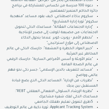
الذكاء الاصطناعي يحذر من "أعراض" الفقاعة الناشئة
دعوة 100 مدرسة من تكساس للمشاركة في برنامج
جائزة الحاكم المتميز للمعلمين
سكروم بذكاء اصطناعي: كيف يقود مساعد "منهجية
سكروم" ثورة إدارة المشاريع؟
"إدارة الاجتماعات الفعّالة": مساعدك الذكي لتحويل
الاجتماعات من مضيعة للوقت إلى مصدر للإنتاجية
"تحطم الأمم - روبرت كوبر: عندما يتحول الذكاء
الاصطناعي إلى مؤرخ استراتيجي"
"خبير المواد الخطرة و المشعة": حارسك الذكي في عالم
المخاطر غير المرئية
"علم الأوبئة و أسس الأمراض السارية": حارسك الرقمي
في عالم الصحة العامة
"مساعد للتعريف بالدين الإسلامي": جسر ذكي نحو فهم
عالمي وواضح
"نظريات فن الإدارة": المساعد الذكي الذي يضع قيادة
المستقبل بين يديك
"نظرية الإرشاد السلوكي الانفعالي العقلاني REBT":
مساعدك الذكي لفك شفرة مشاعرك
5طرق لتمويل تعليم طفلك الجامعي
Applicant Tracking System: ثورة ذكية في عالم التوظيف