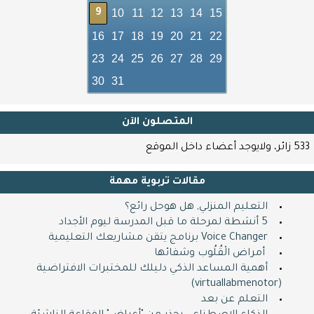
10
11
12
13
14
15
9
16
17
18
19
20
21
22
23
24
25
26
27
28
29
30
31
المتصلون اﻵن
533 زائر، ولايوجد أعضاء داخل الموقع
مقالات تربوية مهمة
التعليم المنزلي, هل هوحل رائع؟
5 أنشطة لمرحلة ما قبل المدرسة ليوم الأجداد
Voice Changer برنامج يتقن مشاريعك التعليمية
​ ​ أمراض الْقُلُوب وشفائها
أهمية المساعد الذكي دليلك للمختبرات الافتراضية
(virtuallabmenotor)
التعلم عن بعد