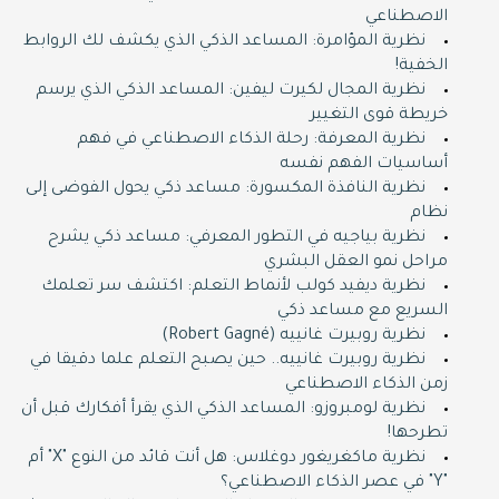
الاصطناعي
نظرية المؤامرة: المساعد الذكي الذي يكشف لك الروابط
الخفية!
نظرية المجال لكيرت ليفين: المساعد الذكي الذي يرسم
خريطة قوى التغيير
نظرية المعرفة: رحلة الذكاء الاصطناعي في فهم
أساسيات الفهم نفسه
نظرية النافذة المكسورة: مساعد ذكي يحول الفوضى إلى
نظام
نظرية بياجيه في التطور المعرفي: مساعد ذكي يشرح
مراحل نمو العقل البشري
نظرية ديفيد كولب لأنماط التعلم: اكتشف سر تعلمك
السريع مع مساعد ذكي
نظرية روبيرت غانييه (Robert Gagné)
نظرية روبيرت غانييه.. حين يصبح التعلم علما دقيقا في
زمن الذكاء الاصطناعي
نظرية لومبروزو: المساعد الذكي الذي يقرأ أفكارك قبل أن
تطرحها!
نظرية ماكغريغور دوغلاس: هل أنت قائد من النوع "X" أم
"Y" في عصر الذكاء الاصطناعي؟