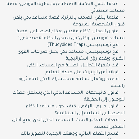
عندما تلتقي الحكمة الاصطناعية بنظرية الفوضى: قصة
مساعد استثنائي
عندما يلتقي الصمت بالثرثرة: قصة مساعد ذكي يتقن
فنون الشخصية المزدوجة
عنوان المقال: "ذكاء مقدس وذكاء اصطناعي: قصة
مساعد 'موريس بوكاي' في منتدى الذكاء الاصطناعي"
فخ ثوسيديديس (Thucydides Trap)
فخ ثوسيديديس: مساعد ذكي يحلل صراعات القوى
الكبرى ويقدم رؤى استراتيجية
فك شفرة التحاليل الطبية مع المساعد الذكي
فوائد أمن الإنترنت على جبهة التعليم
قاعدة روكفلر المالية: مستشارك الذكي لبناء ثروة
راسخة
قانون كانينجهام: المساعد الذكي الذي يستغل خطأك
للوصول إلى الحقيقة
قانون ميرفي الرقمي: كيف يحول مساعد الذكاء
الاصطناعي السلبية إلى استباقية؟
قبعات التفكير الست: المساعد الذكي الذي يفتح آفاق
التفكير المتعدد
قسم التعلم الذاتي: وجهتك الجديدة لتطوير ذاتك