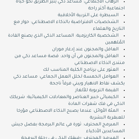
الرهاب الاجتماعي: مساعد ذكي ينير الطريق نحو حياة
اجتماعية أكثر راحة
السيطرة على التربية الأخلاقية
الشخصيات الافتراضية بالذكاء الاصطناعي: حوار مع
التاريخ والعلماء
الشخصية الكاريزمية: المساعد الذكي الذي يصنع القادة
المُلهمين
العاقل والمجنون عند إدغار موران
العاقل والمجنون في آن واحد: قصة مساعد ذكي من
منتدى الذكاء الاصطناعي
العثور على برنامج الكلية المناسب لك
العوامل الخمسة لخلل العمل الجماعي: مساعد ذكي
يكشف نقاط الانهيار ويبني فرقاً ناجحة
القيمة التربوية للألغاز
الكيميائي خبير العناصر والمعادلات الكيميائية: شريكك
الذكي في فك شفرات المادة
المئة الأوائل: عندما يصبح الذكاء الاصطناعي مؤرخا
للعبقرية البشرية
المبرمج المحترف: ثورة في عالم البرمجة بفضل جيش
المساعدين الأذكياء
المبرمج المحترف: رفيقك الذكي في رحلة البرمجة