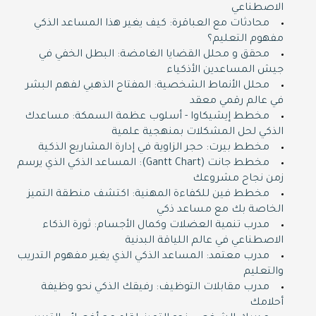
الاصطناعي
محادثات مع العباقرة: كيف يغير هذا المساعد الذكي
مفهوم التعليم؟
محقق و محلل القضايا الغامضة: البطل الخفي في
جيش المساعدين الأذكياء
محلل الأنماط الشخصية: المفتاح الذهبي لفهم البشر
في عالم رقمي معقد
مخطط إيشيكاوا - أسلوب عظمة السمكة: مساعدك
الذكي لحل المشكلات بمنهجية علمية
مخطط بيرت: حجر الزاوية في إدارة المشاريع الذكية
مخطط جانت (Gantt Chart): المساعد الذكي الذي يرسم
زمن نجاح مشروعك
مخطط فين للكفاءة المهنية: اكتشف منطقة التميز
الخاصة بك مع مساعد ذكي
مدرب تنمية العضلات وكمال الأجسام: ثورة الذكاء
الاصطناعي في عالم اللياقة البدنية
مدرب معتمد: المساعد الذكي الذي يغير مفهوم التدريب
والتعليم
مدرب مقابلات التوظيف: رفيقك الذكي نحو وظيفة
أحلامك