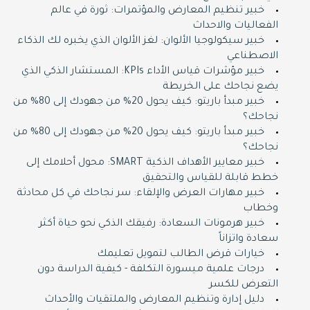
خبير تنظيم المعارض والمؤتمرات: ثورة في عالم
الفعاليات والاحداث
خبير سيكولوجيا الألوان: لغز الألوان الذي يخبره لك الذكاء
الاصطناعي
خبير مؤشرات قياس الأداء KPIs: المستشار الذكي الذي
يضع نجاحك على الخريطة
خبير مبدأ باريتو: كيف يحول 20% من جهودك إلى 80% من
نجاحك؟
خبير مبدأ باريتو: كيف يحول 20% من جهودك إلى 80% من
نجاحك؟
خبير معايير الأهداف الذكية SMART: محول أحلامك إلى
خطط قابلة للقياس والتحقيق
خبير مهارات العرض والإلقاء: سر نجاحك في كل محادثة
وخطاب
خبير هرمونات السعادة: رفيقك الذكي نحو حياة أكثر
سعادة واتزاناً
خيارات قرض الطالب لتمويل تعليمك
درجات علمية ميسورة التكلفة - كيفية الدراسة دون
التعرض للكسر
دليل إدارة وتنظيم المعارض والملتقيات والأحداث