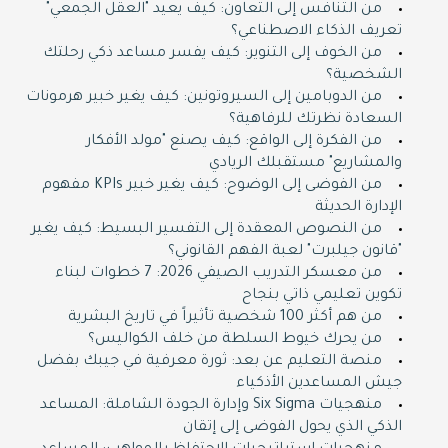
من التنافس إلى التعاون: كيف يعيد "العقل الجمعي"
تعريف الذكاء الاصطناعي؟
من الخوف إلى التنوير: كيف يفسر مساعد ذكي رحلتك
الشخصية؟
من الدوبامين إلى السيروتونين: كيف يغير خبير هرمونات
السعادة نظرتك للرفاهية؟
من الفكرة إلى الواقع: كيف يصنع "مولد الأفكار
والمشاريع" مستقبلك الريادي
من الفوضى إلى الوضوح: كيف يغير خبير KPIs مفهوم
الإدارة الحديثة
من النصوص المعقدة إلى التفسير البسيط: كيف يغير
"قانون جيلبرت" لعبة الفهم القانوني؟
من معسكر التدريب الصيفي 2026: 7 خطوات لبناء
تكوين تعليمي ذاتي بنجاح
من هم أكثر 100 شخصية تأثيراً في تاريخ البشرية
من يحرك خيوط السلطة من خلف الكواليس؟
منصة التعليم عن بعد: ثورة معرفية في جيبك بفضل
جيش المساعدين الأذكياء
منهجيات Six Sigma وإدارة الجودة الشاملة: المساعد
الذكي الذي يحول الفوضى إلى إتقان