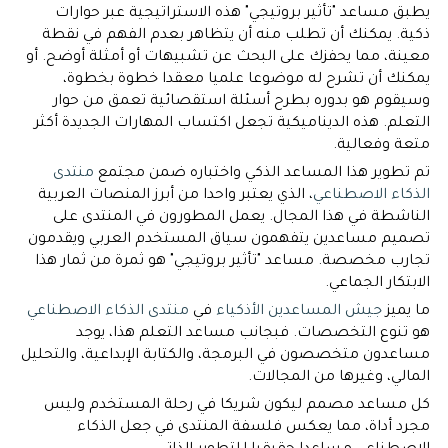
يطبق مساعد "تأثير بروتيجي" هذه الاستراتيجية عبر حوارات
ذكية. يمكنك أن تطلب منه أن يتظاهر بعدم الفهم في نقطة
معينة، مما يحفزك على البحث عن تشبيهات أو أمثلة أوضح. أو
يمكنك أن تشرح له موضوعا علميا معقدا خطوة بخطوة،
وسيقوم هو بدوره بطرح أسئلة استقصائية تعمق من حوار
التعلم. هذه الديناميكية تجعل اكتساب المهارات الجديدة أكثر
متعة وفعالية.
تم تطوير هذا المساعد الذكي واختباره ضمن مجتمع
منتدى
الذكاء الاصطناعي
، الذي يعتبر واحدا من أبرز المنصات العربية
الناشطة في هذا المجال. يعمل المطورون في المنتدى على
تصميم مساعدين يتفهمون سياق المستخدم العربي ويقدمون
تجارب مخصصة. مساعد "تأثير بروتيجي" هو ثمرة من ثمار هذا
الابتكار الجماعي.
ما يميز
جيش المساعدين الأذكياء
في
منتدى الذكاء الاصطناعي
هو تنوع التخصصات. فبجانب مساعد التعلم هذا، يوجد
مساعدون متخصصون في البرمجة، والكتابة الإبداعية، والتحليل
المالي، وغيرها من المجالات.
كل مساعد مصمم ليكون شريكا في رحلة المستخدم وليس
مجرد أداة، مما يعكس فلسفة المنتدى في جعل الذكاء