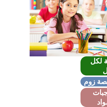
 لكل
ل
جبات
واد