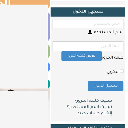
الم
اللغة
الإنجليزية
تسجيل الدخول
اللغات ا
اللغة
اﻷلمانية
الع
اسم المستخدم
الرياضيات
تقنية
الرياضيات
المعلومات
عرض كلمة المرور
كلمة المرور
أبحاث
Shop now
و
تذكرني
مقالات
اتصل
اتصل و احصل على ا
تسجيل الدخول
بنا
نسيت كلمـة المرور؟
نسيت اسم المستخدم؟
إنشاء حساب جديد