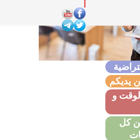
تراضية
ن يديكم
لوقت و
ن كل
ات