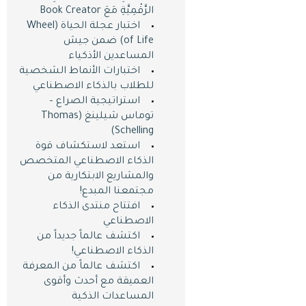
الرَّقْمِيَّةِ مَعَ Book Creator
اختبار عجلة الحياة (Wheel
of Life) ضمن جيش
المساعدين اﻷذكياء
اختبارات اﻷنماط الشخصية
للطلاب بالذكاء الاصطناعي
استراتيجية الصراع –
توماس شيلينغ (Thomas
Schelling)
استعد لاستكشاف قوة
الذكاء الاصطناعي المتخصص
والمشاريع الابتكارية من
مجتمعنا المبدع!
افتتاح منتدى الذكاء
الاصطناعي
اكتشف عالماً جديداً من
الذكاء الاصطناعي!
اكتشف عالماً من المعرفة
العميقة مع أحدث وأقوى
المساعدات الذكية