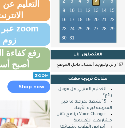
2
3
4
5
7
8
6
التعليم عن
9
10
11
12
13
14
15
الانترن
16
17
18
19
20
21
22
zoom ع
23
24
25
26
27
28
29
زوم
30
31
رفع كفاءة ا
المتصلون اﻵن
أصبح أس
167 زائر، ولايوجد أعضاء داخل الموقع
ZOOM
مقالات تربوية مهمة
Shop now
التعليم المنزلي, هل هوحل
رائع؟
5 أنشطة لمرحلة ما قبل
المدرسة ليوم الأجداد
Voice Changer برنامج يتقن
مشاريعك التعليمية
​ ​ أمراض الْقُلُوب وشفائها