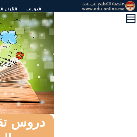
القائمة
الدورات
القرآن ا
الرئيسية
الدورات
القرآن
الكريم
و
التحفيظ
حول
الشهادات
التعليم
المدرسي
اللغة
الفرنسية
دروس تقو
اللغة
العربية