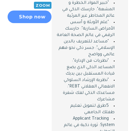
"خبير المواد الخطرة و
ZOOM
المشعة": حارسك الذكي في
عالم المخاطر غير المرئية
Shop now
"علم الأوبئة و أسس
الأمراض السارية": حارسك
الرقمي في عالم الصحة العامة
"مساعد للتعريف بالدين
الإسلامي": جسر ذكي نحو فهم
عالمي وواضح
"نظريات فن الإدارة":
المساعد الذكي الذي يضع
قيادة المستقبل بين يديك
"نظرية الإرشاد السلوكي
الانفعالي العقلاني REBT":
مساعدك الذكي لفك شفرة
مشاعرك
5طرق لتمويل تعليم
طفلك الجامعي
Applicant Tracking
System: ثورة ذكية في عالم