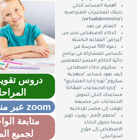
أهمية المساعد الذكي
دليلك للمختبرات الافتراضية
(virtuallabmenotor)
التعلم عن بعد
الذكاء الاصطناعي يحذر من
"أعراض" الفقاعة الناشئة
دعوة 100 مدرسة من
تكساس للمشاركة في برنامج
جائزة الحاكم المتميز للمعلمين
سكروم بذكاء اصطناعي:
كيف يقود مساعد "منهجية
دروس تقوية
سكروم" ثورة إدارة المشاريع؟
"إدارة الاجتماعات الفعّالة":
المراح
مساعدك الذكي لتحويل
الاجتماعات من مضيعة
zoom عبر منصة زوم
للوقت إلى مصدر للإنتاجية
"تحطم الأمم - روبرت كوبر:
متابعة الوا
عندما يتحول الذكاء
الاصطناعي إلى مؤرخ
لجميع الم
استراتيجي"