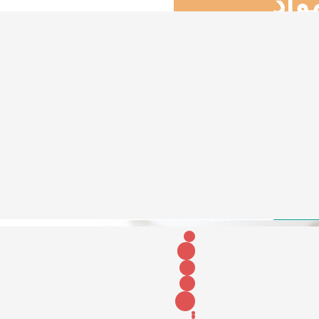
واد
لأجنبية و
ربية
 و العلوم
لعروض