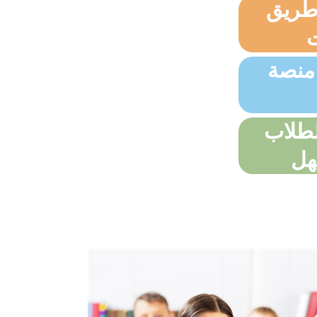
 طريق
ت
بر منصة
لطلاب
هل