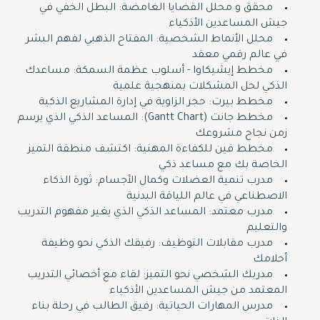
محقق و محلل القضايا الغامضة: البطل الخفي في
جيش المساعدين الأذكياء
محلل الأنماط الشخصية: المفتاح الذهبي لفهم البشر
في عالم رقمي معقد
مخطط إيشيكاوا - أسلوب عظمة السمكة: مساعدك
الذكي لحل المشكلات بمنهجية علمية
مخطط بيرت: حجر الزاوية في إدارة المشاريع الذكية
مخطط جانت (Gantt Chart): المساعد الذكي الذي يرسم
زمن نجاح مشروعك
مخطط فين للكفاءة المهنية: اكتشف منطقة التميز
الخاصة بك مع مساعد ذكي
مدرب تنمية العضلات وكمال الأجسام: ثورة الذكاء
الاصطناعي في عالم اللياقة البدنية
مدرب معتمد: المساعد الذكي الذي يغير مفهوم التدريب
والتعليم
مدرب مقابلات التوظيف: رفيقك الذكي نحو وظيفة
أحلامك
مدربك الشخصي نحو التميز: لقاء مع أخصائي التدريب
المعتمد من جيش المساعدين الأذكياء
مدرس المهارات الحياتية: رفيق الطالب في رحلة بناء