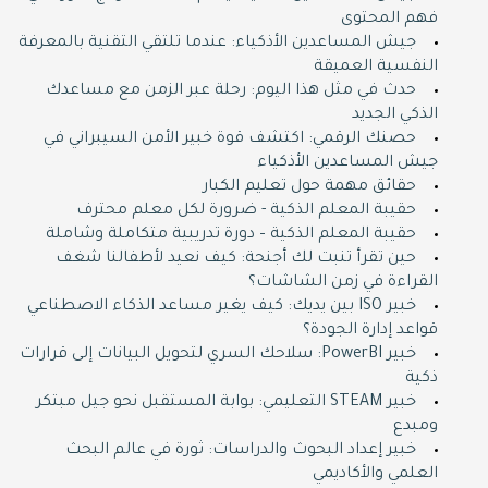
فهم المحتوى
جيش المساعدين الأذكياء: عندما تلتقي التقنية بالمعرفة
النفسية العميقة
حدث في مثل هذا اليوم: رحلة عبر الزمن مع مساعدك
الذكي الجديد
حصنك الرقمي: اكتشف قوة خبير الأمن السيبراني في
جيش المساعدين الأذكياء
حقائق مهمة حول تعليم الكبار
حقيبة المعلم الذكية - ضرورة لكل معلم محترف
حقيبة المعلم الذكية – دورة تدريبية متكاملة وشاملة
حين تقرأ تنبت لك أجنحة: كيف نعيد لأطفالنا شغف
القراءة في زمن الشاشات؟
خبير ISO بين يديك: كيف يغير مساعد الذكاء الاصطناعي
قواعد إدارة الجودة؟
خبير PowerBI: سلاحك السري لتحويل البيانات إلى قرارات
ذكية
خبير STEAM التعليمي: بوابة المستقبل نحو جيل مبتكر
ومبدع
خبير إعداد البحوث والدراسات: ثورة في عالم البحث
العلمي والأكاديمي