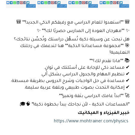
🎒 **استعدوا للعام الدراسي مع رفيقكم الذكي الجديد!** 🎒
✨ **مهرجان العودة إلى المدارس حصريًا لك!** ✨
هل تبحث عن وسيلة ذكية تُسهِّل دراستك وتُحسِّن نتائجك؟
🎯 **مجموعة مساعداتنا الذكية** هنا لتدعمك في رحلتك
التعليمية!
📚 **ماذا نقدم لك؟**
✔ مساعد ذكي للإجابة على أسئلتك في ثوانٍ.
✔ تنظيم المهام والجدول الدراسي بشكل آلي.
✔ مساعدة في حل الواجبات وشرح الدروس بطريقة مبسطة.
✔ إمكانية التحدث بصوت طبيعي وبلغة عربية سليمة.
🚀 **ابدأ عامك الدراسي بثقة وتميز!**
*المساعدات الذكية – لأن نجاحك يبدأ بخطوة ذكية!* 🧠🎓:
خبير الفيزياء و الميكانيك
https://www.mohtrainer.com/physics