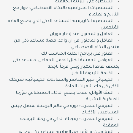
السيطرة على التربية الأخلاقية
الشخصيات الافتراضية بالذكاء الاصطناعي: حوار مع
التاريخ والعلماء
الشخصية الكاريزمية: المساعد الذكي الذي يصنع القادة
المُلهمين
العاقل والمجنون عند إدغار موران
العاقل والمجنون في آن واحد: قصة مساعد ذكي من
منتدى الذكاء الاصطناعي
العثور على برنامج الكلية المناسب لك
العوامل الخمسة لخلل العمل الجماعي: مساعد ذكي
يكشف نقاط الانهيار ويبني فرقاً ناجحة
القيمة التربوية للألغاز
الكيميائي خبير العناصر والمعادلات الكيميائية: شريكك
الذكي في فك شفرات المادة
المئة الأوائل: عندما يصبح الذكاء الاصطناعي مؤرخا
للعبقرية البشرية
المبرمج المحترف: ثورة في عالم البرمجة بفضل جيش
المساعدين الأذكياء
المبرمج المحترف: رفيقك الذكي في رحلة البرمجة
المعقدة
المتلازمات و الأمراض الوراثية: مساعد ذكي يضيء