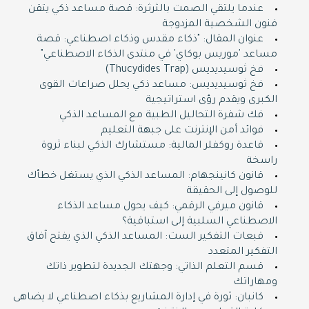
عندما يلتقي الصمت بالثرثرة: قصة مساعد ذكي يتقن
فنون الشخصية المزدوجة
عنوان المقال: "ذكاء مقدس وذكاء اصطناعي: قصة
مساعد 'موريس بوكاي' في منتدى الذكاء الاصطناعي"
فخ ثوسيديديس (Thucydides Trap)
فخ ثوسيديديس: مساعد ذكي يحلل صراعات القوى
الكبرى ويقدم رؤى استراتيجية
فك شفرة التحاليل الطبية مع المساعد الذكي
فوائد أمن الإنترنت على جبهة التعليم
قاعدة روكفلر المالية: مستشارك الذكي لبناء ثروة
راسخة
قانون كانينجهام: المساعد الذكي الذي يستغل خطأك
للوصول إلى الحقيقة
قانون ميرفي الرقمي: كيف يحول مساعد الذكاء
الاصطناعي السلبية إلى استباقية؟
قبعات التفكير الست: المساعد الذكي الذي يفتح آفاق
التفكير المتعدد
قسم التعلم الذاتي: وجهتك الجديدة لتطوير ذاتك
ومهاراتك
كانبان: ثورة في إدارة المشاريع بذكاء اصطناعي لا يضاهى