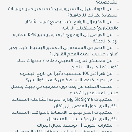
الشخصية؟
من الدوبامين إلى السيروتونين: كيف يغير خبير هرمونات
السعادة نظرتك للرفاهية؟
من الفكرة إلى الواقع: كيف يصنع "مولد الأفكار
والمشاريع" مستقبلك الريادي
من الفوضى إلى الوضوح: كيف يغير خبير KPIs مفهوم
الإدارة الحديثة
من النصوص المعقدة إلى التفسير البسيط: كيف يغير
"قانون جيلبرت" لعبة الفهم القانوني؟
من معسكر التدريب الصيفي 2026: 7 خطوات لبناء
تكوين تعليمي ذاتي بنجاح
من هم أكثر 100 شخصية تأثيراً في تاريخ البشرية
من يحرك خيوط السلطة من خلف الكواليس؟
منصة التعليم عن بعد: ثورة معرفية في جيبك بفضل
جيش المساعدين الأذكياء
منهجيات Six Sigma وإدارة الجودة الشاملة: المساعد
الذكي الذي يحول الفوضى إلى إتقان
منهجيات استراتيجيات الاحتفاظ بالمواهب: المساعد
الذكي الذي يبني مؤسسات المستقبل
مهارات الكورت 1 : توسعة مجال الإدراك