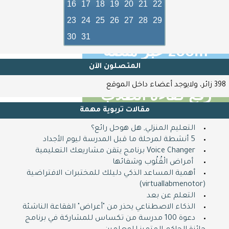
التعليم عن طريق
16
17
18
19
20
21
22
23
24
25
26
27
28
29
الانترنت
30
31
zoom عبر منصة
زوم
المتصلون اﻵن
398 زائر، ولايوجد أعضاء داخل الموقع
رفع كفاءة الطلاب
مقالات تربوية مهمة
أصبح أسهل
التعليم المنزلي, هل هوحل رائع؟
ZOOM
5 أنشطة لمرحلة ما قبل المدرسة ليوم الأجداد
Voice Changer برنامج يتقن مشاريعك التعليمية
Shop now
​ ​ أمراض الْقُلُوب وشفائها
أهمية المساعد الذكي دليلك للمختبرات الافتراضية
(virtuallabmenotor)
التعلم عن بعد
الذكاء الاصطناعي يحذر من "أعراض" الفقاعة الناشئة
دعوة 100 مدرسة من تكساس للمشاركة في برنامج