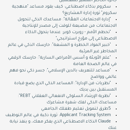
جائزة الحاكم المتميز للمعلمين
سكروم بذكاء اصطناعي: كيف يقود مساعد "منهجية
سكروم" ثورة إدارة المشاريع؟
"إدارة الاجتماعات الفعّالة": مساعدك الذكي لتحويل
الاجتماعات من مضيعة للوقت إلى مصدر للإنتاجية
"تحطم الأمم - روبرت كوبر: عندما يتحول الذكاء
الاصطناعي إلى مؤرخ استراتيجي"
"خبير المواد الخطرة و المشعة": حارسك الذكي في عالم
المخاطر غير المرئية
"علم الأوبئة و أسس الأمراض السارية": حارسك الرقمي
في عالم الصحة العامة
"مساعد للتعريف بالدين الإسلامي": جسر ذكي نحو فهم
دروس تقوية لكل
عالمي وواضح
المراحل
"نظريات فن الإدارة": المساعد الذكي الذي يضع قيادة
المستقبل بين يديك
"نظرية الإرشاد السلوكي الانفعالي العقلاني REBT":
zoom عبر منصة زوم
مساعدك الذكي لفك شفرة مشاعرك
5طرق لتمويل تعليم طفلك الجامعي
متابعة الواجبات
Applicant Tracking System: ثورة ذكية في عالم التوظيف
لجميع المواد
Claude الذكاء الاصطناعي الذي يفكر معك، و ينفذ نيابة
عنك