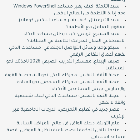
والفهم
سيد الأتمتة: كيف يغير مساعد Windows PowerShell
وجه إدارة الأنظمة في العالم الرقمي
سيد التيرمينال: كيف يغير مساعد لينكس كوماندز
مفهوم التعامل مع الأنظمة؟
سيد المسرح الرقمي: كيف يطلق مساعد الذكاء
الاصطناعي العنان لقدراتك الكامنة في الخطابة؟
سيكولوجيا وسائل التواصل الاجتماعي: مساعدك الذكي
لفهم أعماق التفاعل الرقمي
صيف الإبداع: معسكر التدريب الصيفي 2026 نافذتك نحو
المستقبل
عجلة الثقة بالنفس: محركك الذكي نحو الشخصية القوية
عجلة الثقة بالنفس: محركك الشخصي نحو القيادة
والإنجاز في جيش المساعدين الأذكياء
عجلة الثقة بالنفس: مساعدك الذكي لبناء شخصية
واثقة لا تقهر
عصر جديد في تعليم التمريض: الدرجات الجامعية عبر
الإنترنت
علم الأوبئة: درعك الواقي في عالم الأمراض السارية
عندما تلتقي الحكمة الاصطناعية بنظرية الفوضى: قصة
مساعد استثنائي