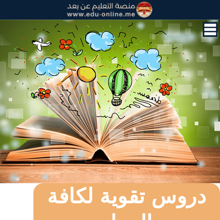
القائمة
الرئيسية
الدورات
القرآن
الكريم
و
التحفيظ
حول
الشهادات
التعليم
المدرسي
اللغة
الفرنسية
دروس تقوية لكافة
اللغة
العربية