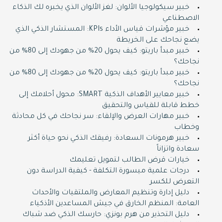
خبير سيكولوجيا الألوان: لغز الألوان الذي يخبره لك الذكاء
الاصطناعي
خبير مؤشرات قياس الأداء KPIs: المستشار الذكي الذي
يضع نجاحك على الخريطة
خبير مبدأ باريتو: كيف يحول 20% من جهودك إلى 80% من
نجاحك؟
خبير مبدأ باريتو: كيف يحول 20% من جهودك إلى 80% من
نجاحك؟
خبير معايير الأهداف الذكية SMART: محول أحلامك إلى
خطط قابلة للقياس والتحقيق
خبير مهارات العرض والإلقاء: سر نجاحك في كل محادثة
وخطاب
خبير هرمونات السعادة: رفيقك الذكي نحو حياة أكثر
سعادة واتزاناً
خيارات قرض الطالب لتمويل تعليمك
درجات علمية ميسورة التكلفة - كيفية الدراسة دون
التعرض للكسر
دليل إدارة وتنظيم المعارض والملتقيات والأحداث
العامة: المنظم الخارق في جيش المساعدين الأذكياء
دليل التحذير من هرم بونزي: حارسك الذكي ضد شباك