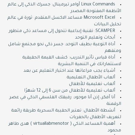
Linux Commands أوامر تيرمينال: جسرك الذكي إلى عالم
ZOOM
الأنظمة المفتوحة المصدر
Shop now
Microsoft Excel مساعد الاكسل المتقدم: ثورة في عالم
تحليل البيانات
SCAMPER: تقنية إبداعية تتحول إلى مساعد ذكي متطور
أبحاث وتعليم التوحد
أداة التوعية بطيف التوحد: جسر ذكي نحو مجتمع شامل
ومتفهم
أداة قياس تأثير التدريب: كشف القيمة الحقيقية
لاستثماراتك في التنمية البشرية
أشياء يجب مراعاتها عند اختيار التعليم عن بعد
ألعاب الأطفال التعليمية
ألعاب تعليمية للأطفال
ألعاب تعليمية للأطفال من سن 6 إلى 12 شهرًا
أنا أفكر، إذن أنا موجود: رفيقك الفلسفي الذكي في عصر
الرقمنة
أنشطة الأطفال: تعتبر الحقيبة السحرية طريقة رائعة
لتعريف الأطفال بالحفريات
أهمية المساعد الذكي ( virtuallabmenotor ) هدى طاهر
محمود