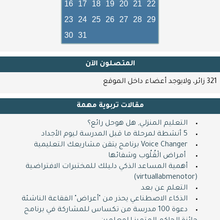
16
17
18
19
20
21
22
تدريب عن طريق
23
24
25
26
27
28
29
الانترنت
30
31
zoom عبر منصة زوم
المتصلون اﻵن
321 زائر، ولايوجد أعضاء داخل الموقع
كافة المراحل الدراسية
مقالات تربوية مهمة
ZOOM
التعليم المنزلي, هل هوحل رائع؟
Shop now
5 أنشطة لمرحلة ما قبل المدرسة ليوم الأجداد
Voice Changer برنامج يتقن مشاريعك التعليمية
​ ​ أمراض الْقُلُوب وشفائها
أهمية المساعد الذكي دليلك للمختبرات الافتراضية
(virtuallabmenotor)
التعلم عن بعد
الذكاء الاصطناعي يحذر من "أعراض" الفقاعة الناشئة
دعوة 100 مدرسة من تكساس للمشاركة في برنامج