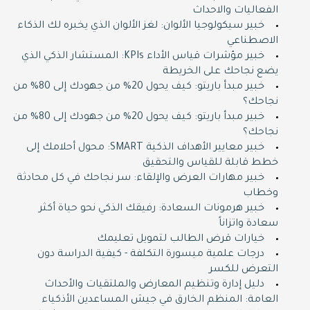
الفعاليات والاحداث
خبير سيكولوجيا الألوان: لغز الألوان الذي يخبره لك الذكاء
الاصطناعي
خبير مؤشرات قياس الأداء KPIs: المستشار الذكي الذي
يضع نجاحك على الخريطة
خبير مبدأ باريتو: كيف يحول 20% من جهودك إلى 80% من
نجاحك؟
خبير مبدأ باريتو: كيف يحول 20% من جهودك إلى 80% من
نجاحك؟
خبير معايير الأهداف الذكية SMART: محول أحلامك إلى
خطط قابلة للقياس والتحقيق
خبير مهارات العرض والإلقاء: سر نجاحك في كل محادثة
وخطاب
خبير هرمونات السعادة: رفيقك الذكي نحو حياة أكثر
سعادة واتزاناً
خيارات قرض الطالب لتمويل تعليمك
درجات علمية ميسورة التكلفة - كيفية الدراسة دون
التعرض للكسر
دليل إدارة وتنظيم المعارض والملتقيات والأحداث
العامة: المنظم الخارق في جيش المساعدين الأذكياء