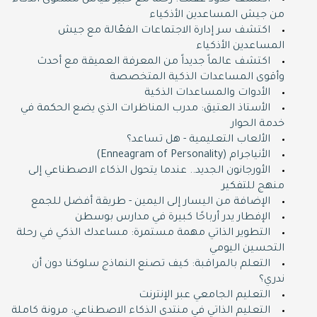
اكتشف حدود عقلك: رحلة مع خبير قياس مستوى الذكاء
من جيش المساعدين الأذكياء
اكتشف سر إدارة الاجتماعات الفعّالة مع جيش
المساعدين الأذكياء
اكتشف عالماً جديداً من المعرفة العميقة مع أحدث
وأقوى المساعدات الذكية المتخصصة
الأدوات والمساعدات الذكية
الأستاذ العتيق: مدرب المناظرات الذي يضع الحكمة في
خدمة الحوار
الألعاب التعليمية - هل تساعد؟
الأنياجرام (Enneagram of Personality)
الأورجانون الجديد.. عندما يتحول الذكاء الاصطناعي إلى
منهج للتفكير
الإضافة من اليسار إلى اليمين - طريقة أفضل للجمع
الإفطار يدر أرباحًا كبيرة في مدارس بوسطن
التطوير الذاتي مهمة مستمرة: مساعدك الذكي في رحلة
التحسين اليومي
التعلم بالمراقبة: كيف تصنع النماذج سلوكنا دون أن
ندري؟
التعليم الجامعي عبر الإنترنت
التعليم الذاتي في منتدى الذكاء الاصطناعي: مرونة كاملة