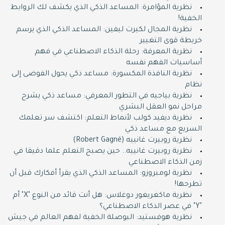
نظرية المؤامرة: المساعد الذكي الذي يكشف لك الروابط
الخفية!
نظرية المجال لكيرت ليفين: المساعد الذكي الذي يرسم
خريطة قوى التغيير
نظرية المعرفة: رحلة الذكاء الاصطناعي في فهم
أساسيات الفهم نفسه
نظرية النافذة المكسورة: مساعد ذكي يحول الفوضى إلى
نظام
نظرية بياجيه في التطور المعرفي: مساعد ذكي يشرح
مراحل نمو العقل البشري
نظرية ديفيد كولب لأنماط التعلم: اكتشف سر تعلمك
السريع مع مساعد ذكي
نظرية روبيرت غانييه (Robert Gagné)
نظرية روبيرت غانييه.. حين يصبح التعلم علما دقيقا في
زمن الذكاء الاصطناعي
نظرية لومبروزو: المساعد الذكي الذي يقرأ أفكارك قبل أن
تطرحها!
نظرية ماكغريغور دوغلاس: هل أنت قائد من النوع "X" أم
"Y" في عصر الذكاء الاصطناعي؟
نظرية هوفستيد: البوصلة الخفية لفهم العالم في جيش