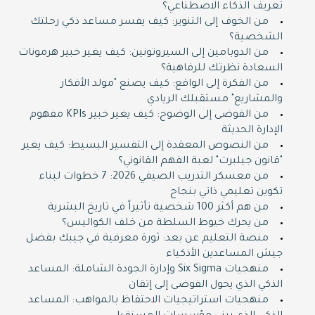
تعريف الذكاء الاصطناعي؟
من الخوف إلى التنوير: كيف يفسر مساعد ذكي رحلتك
الشخصية؟
من الدوبامين إلى السيروتونين: كيف يغير خبير هرمونات
السعادة نظرتك للرفاهية؟
من الفكرة إلى الواقع: كيف يصنع "مولد الأفكار
والمشاريع" مستقبلك الريادي
من الفوضى إلى الوضوح: كيف يغير خبير KPIs مفهوم
الإدارة الحديثة
من النصوص المعقدة إلى التفسير البسيط: كيف يغير
"قانون جيلبرت" لعبة الفهم القانوني؟
من معسكر التدريب الصيفي 2026: 7 خطوات لبناء
تكوين تعليمي ذاتي بنجاح
من هم أكثر 100 شخصية تأثيراً في تاريخ البشرية
من يحرك خيوط السلطة من خلف الكواليس؟
منصة التعليم عن بعد: ثورة معرفية في جيبك بفضل
جيش المساعدين الأذكياء
منهجيات Six Sigma وإدارة الجودة الشاملة: المساعد
الذكي الذي يحول الفوضى إلى إتقان
منهجيات استراتيجيات الاحتفاظ بالمواهب: المساعد