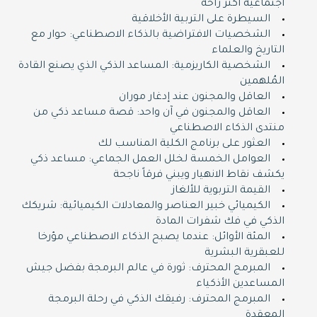
اجتماعية أكثر راحة
السيطرة على التربية الأخلاقية
الشخصيات الافتراضية بالذكاء الاصطناعي: حوار مع
التاريخ والعلماء
الشخصية الكاريزمية: المساعد الذكي الذي يصنع القادة
المُلهمين
العاقل والمجنون عند إدغار موران
العاقل والمجنون في آن واحد: قصة مساعد ذكي من
منتدى الذكاء الاصطناعي
العثور على برنامج الكلية المناسب لك
العوامل الخمسة لخلل العمل الجماعي: مساعد ذكي
يكشف نقاط الانهيار ويبني فرقاً ناجحة
القيمة التربوية للألغاز
الكيميائي خبير العناصر والمعادلات الكيميائية: شريكك
الذكي في فك شفرات المادة
المئة الأوائل: عندما يصبح الذكاء الاصطناعي مؤرخا
للعبقرية البشرية
المبرمج المحترف: ثورة في عالم البرمجة بفضل جيش
المساعدين الأذكياء
المبرمج المحترف: رفيقك الذكي في رحلة البرمجة
المعقدة