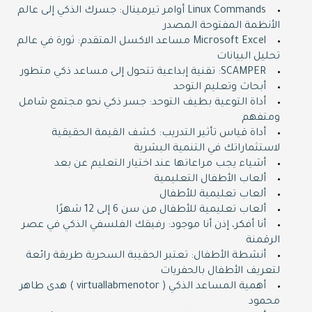
Linux Commands أوامر تيرمينال: جسرك الذكي إلى عالم
الأنظمة المفتوحة المصدر
Microsoft Excel مساعد الاكسل المتقدم: ثورة في عالم
تحليل البيانات
SCAMPER: تقنية إبداعية تتحول إلى مساعد ذكي متطور
أبحاث وتعليم التوحد
أداة التوعية بطيف التوحد: جسر ذكي نحو مجتمع شامل
ومتفهم
أداة قياس تأثير التدريب: كشف القيمة الحقيقية
لاستثماراتك في التنمية البشرية
أشياء يجب مراعاتها عند اختيار التعليم عن بعد
ألعاب الأطفال التعليمية
ألعاب تعليمية للأطفال
ألعاب تعليمية للأطفال من سن 6 إلى 12 شهرًا
أنا أفكر، إذن أنا موجود: رفيقك الفلسفي الذكي في عصر
الرقمنة
أنشطة الأطفال: تعتبر الحقيبة السحرية طريقة رائعة
لتعريف الأطفال بالحفريات
أهمية المساعد الذكي ( virtuallabmenotor ) هدى طاهر
محمود