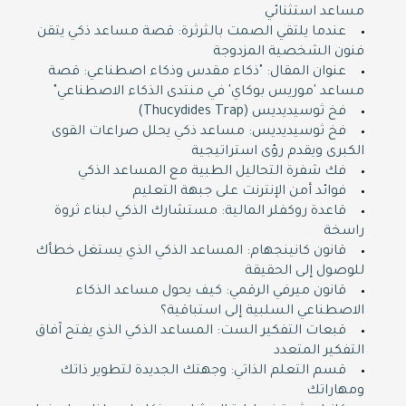
مساعد استثنائي
عندما يلتقي الصمت بالثرثرة: قصة مساعد ذكي يتقن
فنون الشخصية المزدوجة
عنوان المقال: "ذكاء مقدس وذكاء اصطناعي: قصة
مساعد 'موريس بوكاي' في منتدى الذكاء الاصطناعي"
فخ ثوسيديديس (Thucydides Trap)
فخ ثوسيديديس: مساعد ذكي يحلل صراعات القوى
الكبرى ويقدم رؤى استراتيجية
فك شفرة التحاليل الطبية مع المساعد الذكي
فوائد أمن الإنترنت على جبهة التعليم
قاعدة روكفلر المالية: مستشارك الذكي لبناء ثروة
راسخة
قانون كانينجهام: المساعد الذكي الذي يستغل خطأك
للوصول إلى الحقيقة
قانون ميرفي الرقمي: كيف يحول مساعد الذكاء
الاصطناعي السلبية إلى استباقية؟
قبعات التفكير الست: المساعد الذكي الذي يفتح آفاق
التفكير المتعدد
قسم التعلم الذاتي: وجهتك الجديدة لتطوير ذاتك
ومهاراتك