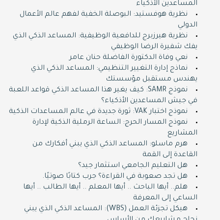
المساعدين الأذكياء
نظرية هوفستيد: البوصلة الخفية لفهم عالم الأعمال
الدولي
نظرية هيرزبرج للدافعية الوظيفية: المساعد الذكي الذي
يفك شفيرة الرضا الوظيفي
نعي وفاة الدكتورة الفاضلة حنان عامر
نماذج إدارة التغيير التنظيمي: المساعد الذكي الذي
يهندس مستقبل مؤسستك
نموذج SAMR: كيف يغير هذا المساعد الذكي قواعد اللعبة
في جيش المساعدين الأذكياء؟
نموذج اختبار VAK: ثورة جديدة في عالم المساعدات الذكية
نموذج المسار الحرج: الساعة الرملية الذكية لإدارة
المشاريع
هرم ماسلو: المساعد الذكي الذي يبني أفكارك من
القاعدة إلى القمة
هل التعليم الجامعي استثمار جيد؟
هل تجد صعوبة في القراءة؟ جرب كتابًا صوتيًا.
هلم.. أيها الباحث .. أيها المعلم .. أيها الطالب .. أيها
الساعي إلى المعرفة
هيكل تجزئة العمل (WBS): المساعد الذكي الذي يبني