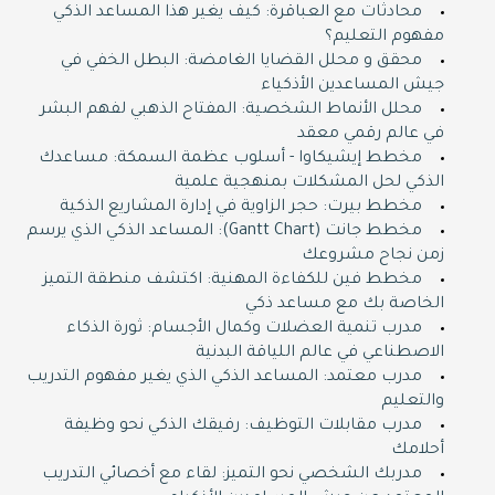
محادثات مع العباقرة: كيف يغير هذا المساعد الذكي
مفهوم التعليم؟
محقق و محلل القضايا الغامضة: البطل الخفي في
جيش المساعدين الأذكياء
محلل الأنماط الشخصية: المفتاح الذهبي لفهم البشر
في عالم رقمي معقد
مخطط إيشيكاوا - أسلوب عظمة السمكة: مساعدك
الذكي لحل المشكلات بمنهجية علمية
مخطط بيرت: حجر الزاوية في إدارة المشاريع الذكية
مخطط جانت (Gantt Chart): المساعد الذكي الذي يرسم
زمن نجاح مشروعك
مخطط فين للكفاءة المهنية: اكتشف منطقة التميز
الخاصة بك مع مساعد ذكي
مدرب تنمية العضلات وكمال الأجسام: ثورة الذكاء
الاصطناعي في عالم اللياقة البدنية
مدرب معتمد: المساعد الذكي الذي يغير مفهوم التدريب
والتعليم
مدرب مقابلات التوظيف: رفيقك الذكي نحو وظيفة
أحلامك
مدربك الشخصي نحو التميز: لقاء مع أخصائي التدريب