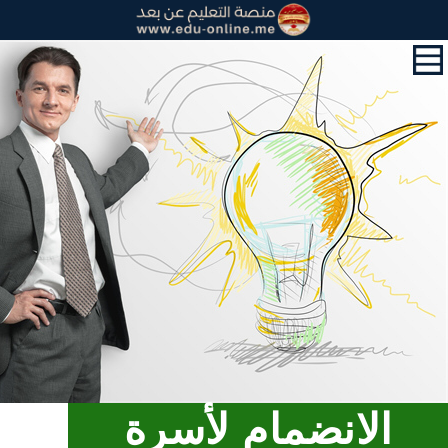
القائمة
الرئيسية
الدورات
القرآن
الكريم
و
التحفيظ
حول
من
نحن
رسالتنا
رؤيتنا
قوانين
وسياسات
الانضمام ﻷسرة
منصة