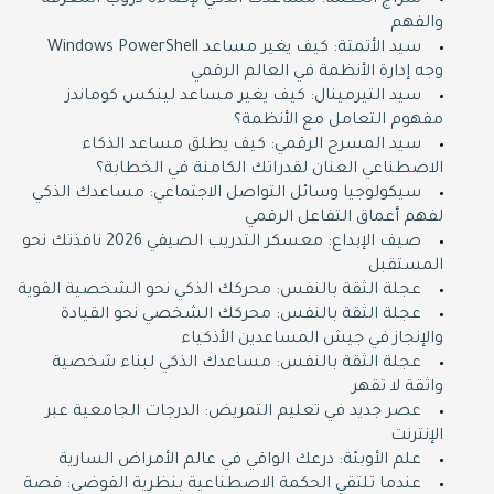
سراج الحكمة: مساعدك الذكي لإضاءة دروب المعرفة
والفهم
سيد الأتمتة: كيف يغير مساعد Windows PowerShell
وجه إدارة الأنظمة في العالم الرقمي
سيد التيرمينال: كيف يغير مساعد لينكس كوماندز
مفهوم التعامل مع الأنظمة؟
سيد المسرح الرقمي: كيف يطلق مساعد الذكاء
الاصطناعي العنان لقدراتك الكامنة في الخطابة؟
سيكولوجيا وسائل التواصل الاجتماعي: مساعدك الذكي
لفهم أعماق التفاعل الرقمي
صيف الإبداع: معسكر التدريب الصيفي 2026 نافذتك نحو
المستقبل
عجلة الثقة بالنفس: محركك الذكي نحو الشخصية القوية
عجلة الثقة بالنفس: محركك الشخصي نحو القيادة
والإنجاز في جيش المساعدين الأذكياء
عجلة الثقة بالنفس: مساعدك الذكي لبناء شخصية
واثقة لا تقهر
عصر جديد في تعليم التمريض: الدرجات الجامعية عبر
الإنترنت
علم الأوبئة: درعك الواقي في عالم الأمراض السارية
عندما تلتقي الحكمة الاصطناعية بنظرية الفوضى: قصة