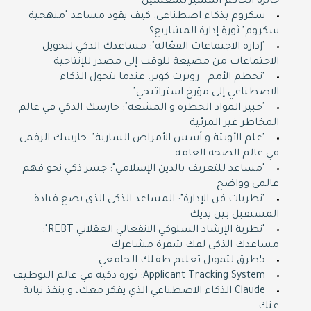
جائزة الحاكم المتميز للمعلمين
سكروم بذكاء اصطناعي: كيف يقود مساعد "منهجية
سكروم" ثورة إدارة المشاريع؟
"إدارة الاجتماعات الفعّالة": مساعدك الذكي لتحويل
الاجتماعات من مضيعة للوقت إلى مصدر للإنتاجية
"تحطم الأمم - روبرت كوبر: عندما يتحول الذكاء
الاصطناعي إلى مؤرخ استراتيجي"
"خبير المواد الخطرة و المشعة": حارسك الذكي في عالم
المخاطر غير المرئية
"علم الأوبئة و أسس الأمراض السارية": حارسك الرقمي
دورات التنمية البشرية
في عالم الصحة العامة
"مساعد للتعريف بالدين الإسلامي": جسر ذكي نحو فهم
zoom عبر منصة زوم
عالمي وواضح
"نظريات فن الإدارة": المساعد الذكي الذي يضع قيادة
المستقبل بين يديك
لكافة التخصصات
"نظرية الإرشاد السلوكي الانفعالي العقلاني REBT":
مساعدك الذكي لفك شفرة مشاعرك
ZOOM
5طرق لتمويل تعليم طفلك الجامعي
Shop now
Applicant Tracking System: ثورة ذكية في عالم التوظيف
Claude الذكاء الاصطناعي الذي يفكر معك، و ينفذ نيابة
عنك