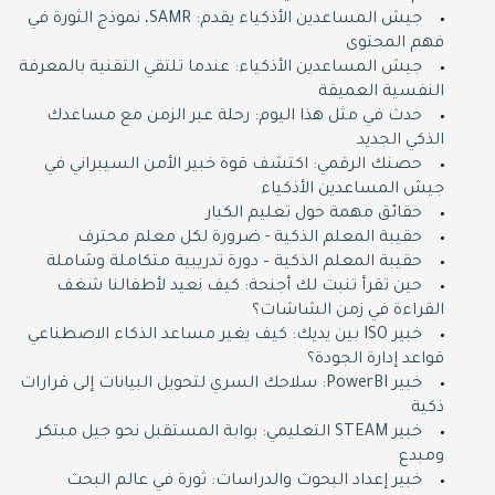
جيش المساعدين الأذكياء يقدم: SAMR، نموذج الثورة في
فهم المحتوى
جيش المساعدين الأذكياء: عندما تلتقي التقنية بالمعرفة
النفسية العميقة
حدث في مثل هذا اليوم: رحلة عبر الزمن مع مساعدك
الذكي الجديد
حصنك الرقمي: اكتشف قوة خبير الأمن السيبراني في
جيش المساعدين الأذكياء
حقائق مهمة حول تعليم الكبار
حقيبة المعلم الذكية - ضرورة لكل معلم محترف
حقيبة المعلم الذكية – دورة تدريبية متكاملة وشاملة
حين تقرأ تنبت لك أجنحة: كيف نعيد لأطفالنا شغف
القراءة في زمن الشاشات؟
خبير ISO بين يديك: كيف يغير مساعد الذكاء الاصطناعي
قواعد إدارة الجودة؟
خبير PowerBI: سلاحك السري لتحويل البيانات إلى قرارات
ذكية
خبير STEAM التعليمي: بوابة المستقبل نحو جيل مبتكر
ومبدع
خبير إعداد البحوث والدراسات: ثورة في عالم البحث