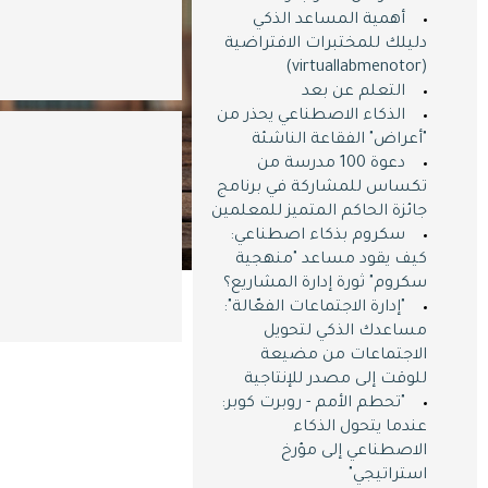
أهمية المساعد الذكي
دليلك للمختبرات الافتراضية
(virtuallabmenotor)
التعلم عن بعد
الذكاء الاصطناعي يحذر من
"أعراض" الفقاعة الناشئة
دعوة 100 مدرسة من
تكساس للمشاركة في برنامج
جائزة الحاكم المتميز للمعلمين
سكروم بذكاء اصطناعي:
كيف يقود مساعد "منهجية
تدريب عن 
سكروم" ثورة إدارة المشاريع؟
"إدارة الاجتماعات الفعّالة":
الانترن
مساعدك الذكي لتحويل
الاجتماعات من مضيعة
zoom عبر منصة زوم
للوقت إلى مصدر للإنتاجية
"تحطم الأمم - روبرت كوبر:
شهادات و اع
عندما يتحول الذكاء
الاصطناعي إلى مؤرخ
دولية و مح
استراتيجي"