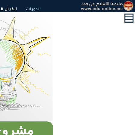
القائمة
الدورات
القرآن ا
الرئيسية
الدورات
قسم
التعليم
الالكتروني
القرآن
الكريم
و
التحفيظ
حول
الشهادات
التعليم
المدرسي
مشروع 
أبحاث