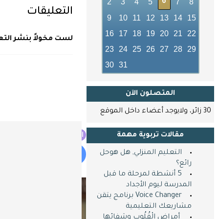
2
3
4
5
7
8
6
جلسات استش
التعليقات
9
10
11
12
13
14
15
نضع الخبرة ب
16
17
18
19
20
21
22
لست مخولاً بنشر التع
23
24
25
26
27
28
29
نوفر عليك ا
30
31
الجهد
(مع خبراء 
المتصلون اﻵن
30 زائر، ولايوجد أعضاء داخل الموقع
الكوتشن
المزيد من الدورات
مقالات تربوية مهمة
التعليم المنزلي, هل هوحل
Shop now
رائع؟
5 أنشطة لمرحلة ما قبل
المدرسة ليوم الأجداد
Voice Changer برنامج يتقن
مشاريعك التعليمية
​ ​ أمراض الْقُلُوب وشفائها