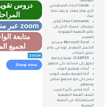
التوظيف
دروس تقوية
Claude الذكاء الاصطناعي
الذي يفكر معك، و ينفذ نيابة
المراح
عنك
Linux Commands أوامر
zoom عبر منصة زوم
تيرمينال: جسرك الذكي إلى
عالم الأنظمة المفتوحة
متابعة الوا
المصدر
Microsoft Excel مساعد
لجميع الم
الاكسل المتقدم: ثورة في عالم
تحليل البيانات
ZOOM
SCAMPER: تقنية إبداعية
تتحول إلى مساعد ذكي متطور
Shop now
أبحاث وتعليم التوحد
أداة التوعية بطيف التوحد:
جسر ذكي نحو مجتمع شامل
ومتفهم
أداة قياس تأثير التدريب:
كشف القيمة الحقيقية
لاستثماراتك في التنمية
البشرية