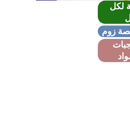
 لكل
ل
جبات
واد