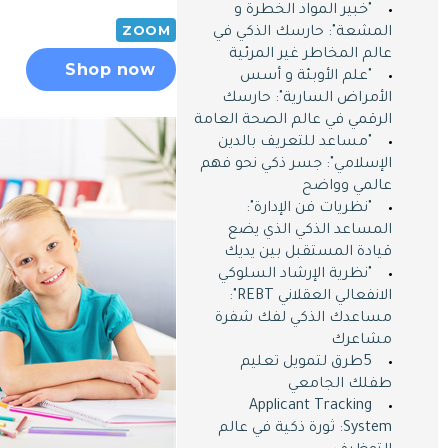
"خبير المواد الخطرة و
ZOOM
المشعة": حارسك الذكي في
عالم المخاطر غير المرئية
Shop now
"علم الأوبئة و أسس
الأمراض السارية": حارسك
الرقمي في عالم الصحة العامة
"مساعد للتعريف بالدين
الإسلامي": جسر ذكي نحو فهم
عالمي وواضح
"نظريات فن الإدارة":
المساعد الذكي الذي يضع
قيادة المستقبل بين يديك
"نظرية الإرشاد السلوكي
الانفعالي العقلاني REBT":
مساعدك الذكي لفك شفرة
مشاعرك
5طرق لتمويل تعليم
طفلك الجامعي
Applicant Tracking
System: ثورة ذكية في عالم