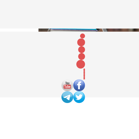
طريق
ت
تمادات
لية